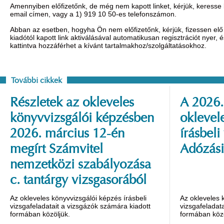
Amennyiben előfizetőnk, de még nem kapott linket, kérjük, keresse
email címen, vagy a 1) 919 10 50-es telefonszámon.
Abban az esetben, hogyha Ön nem előfizetőnk, kérjük, fizessen elő 
kiadótól kapott link aktiválásával automatikusan regisztrációt nyer,
kattintva hozzáférhet a kívánt tartalmakhoz/szolgáltatásokhoz.
További cikkek
Részletek az okleveles
A 2026.
könyvvizsgálói képzésben
oklevel
2026. március 12-én
írásbeli
megírt Számvitel
Adózási
nemzetközi szabályozása
c. tantárgy vizsgasorából
Az okleveles könyvvizsgálói képzés írásbeli
Az okleveles 
vizsgafeladatait a vizsgázók számára kiadott
vizsgafeladat
formában közöljük.
formában közö