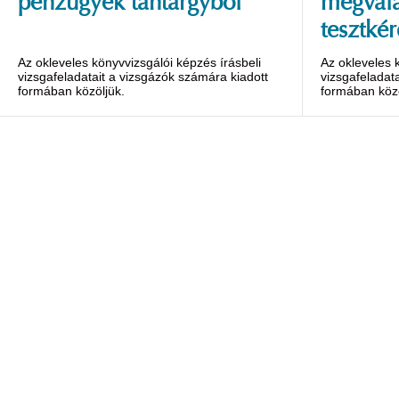
pénzügyek tantárgyból
megvála
tesztkér
Az okleveles könyvvizsgálói képzés írásbeli
Az okleveles 
vizsgafeladatait a vizsgázók számára kiadott
vizsgafeladat
formában közöljük.
formában közö