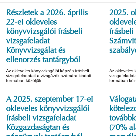
Részletek a 2026. április
2025. o
22-ei okleveles
oklevel
könyvvizsgálói írásbeli
írásbeli
vizsgafeladat
Számvit
Könyvvizsgálat és
szabály
ellenorzés tantárgyból
Az okleveles könyvvizsgálói képzés írásbeli
Az okleveles 
vizsgafeladatait a vizsgázók számára kiadott
vizsgafeladat
formában közöljük.
formában közö
A 2025. szeptember 17-ei
Válogat
okleveles könyvvizsgálói
kötelez
írásbeli vizsgafeladat
továbbk
Közgazdaságtan és
(70% al