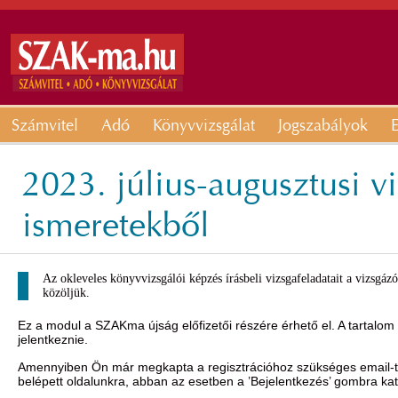
Számvitel
Adó
Könyvvizsgálat
Jogszabályok
E
2023. július-augusztusi v
ismeretekből
Az okleveles könyvvizsgálói képzés írásbeli vizsgafeladatait a vizsgá
közöljük.
Ez a modul a SZAKma újság előfizetői részére érhető el. A tartalom
jelentkeznie.
Amennyiben Ön már megkapta a regisztrációhoz szükséges email-t, 
belépett oldalunkra, abban az esetben a ’Bejelentkezés’ gombra ka