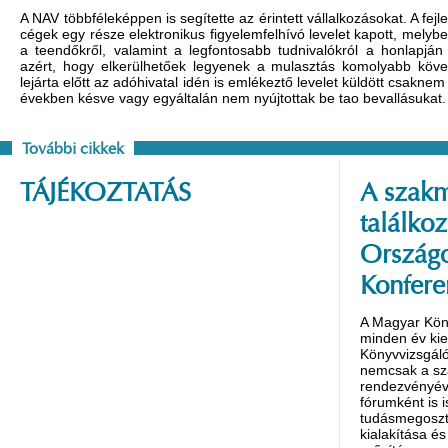
A NAV többféleképpen is segítette az érintett vállalkozásokat. A fej
cégek egy része elektronikus figyelemfelhívó levelet kapott, melybe
a teendőkről, valamint a legfontosabb tudnivalókról a honlapján 
azért, hogy elkerülhetőek legyenek a mulasztás komolyabb követ
lejárta előtt az adóhivatal idén is emlékeztő levelet küldött csakne
években késve vagy egyáltalán nem nyújtottak be tao bevallásukat.
További cikkek
TÁJÉKOZTATÁS
A szakm
találko
Országo
Konfere
A Magyar Kön
minden év ki
Könyvvizsgáló
nemcsak a s
rendezvényév
fórumként is 
tudásmegoszt
kialakítása é