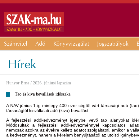
Számvitel
Adó
Könyvvizsgálat
Jogszabályok
E
Hírek
Hunyor Erna
/ 2026. júniusi lapszám
Tao és kiva bevallások időszaka
A NAV június 1-ig mintegy 400 ezer cégtől várt társasági adó (tao)
társaságtól kisvállalati adó (kiva) bevallást.
A fejlesztési adókedvezményt igénybe vevő tao alanyokat idén
Módosultak a fejlesztési adókedvezménnyel kapcsolatos adats
nemcsak azokra az évekre kellett adatot szolgáltatni, amikor a vál
a kedvezményt, hanem a kérelem benyújtásától az utolsó igénybev