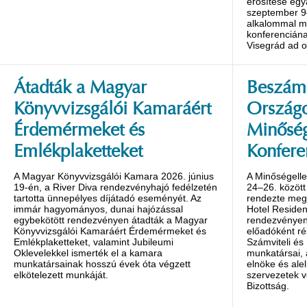
erősítése egy
szeptember 9
alkalommal m
konferenciána
Visegrád ad o
Átadták a Magyar
Beszámo
Könyvvizsgálói Kamaráért
Ország
Érdemérmeket és
Minőség
Emlékplaketteket
Konfere
A Magyar Könyvvizsgálói Kamara 2026. június
A Minőségelle
19-én, a River Diva rendezvényhajó fedélzetén
24–26. között
tartotta ünnepélyes díjátadó eseményét. Az
rendezte meg 
immár hagyományos, dunai hajózással
Hotel Reside
egybekötött rendezvényen átadták a Magyar
rendezvényen 
Könyvvizsgálói Kamaráért Érdemérmeket és
előadóként ré
Emlékplaketteket, valamint Jubileumi
Számviteli és
Oklevelekkel ismerték el a kamara
munkatársai,
munkatársainak hosszú évek óta végzett
elnöke és alel
elkötelezett munkáját.
szervezetek v
Bizottság.