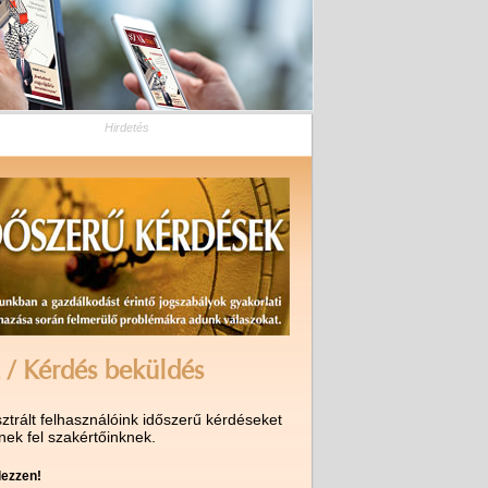
Hirdetés
 / Kérdés beküldés
ztrált felhasználóink időszerű kérdéseket
nek fel szakértőinknek.
ezzen!