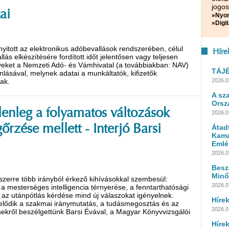
jogos
ai
»Nyom
»Digit
yitott az elektronikus adóbevallások rendszerében, célul
Híre
s elkészítésére fordított időt jelentősen vagy teljesen
ket a Nemzeti Adó- és Vámhivatal (a továbbiakban: NAV)
TÁJ
jánlásával, melynek adatai a munkáltatók, kifizetők
ak.
2026.0
A sz
Orsz
lenleg a folyamatos változások
2026.0
rzése mellett - Interjó Barsi
Átad
Kama
Emlé
2026.0
Besz
Minő
zerre több irányból érkező kihívásokkal szembesül:
2026.0
s a mesterséges intelligencia térnyerése, a fenntarthatósági
t az utánpótlás kérdése mind új válaszokat igényelnek.
Híre
elődik a szakmai iránymutatás, a tudásmegosztás és az
2026.07
sekről beszélgettünk Barsi Évával, a Magyar Könyvvizsgálói
Híre