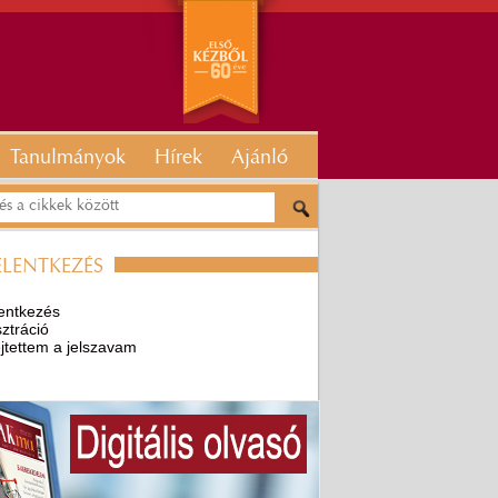
Tanulmányok
Hírek
Ajánló
ELENTKEZÉS
entkezés
ztráció
ejtettem a jelszavam