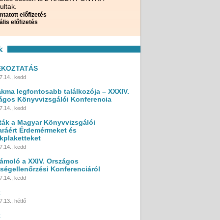
ultak.
tatott előfizetés
ális előfizetés
k
ÉKOZTATÁS
7.14., kedd
akma legfontosabb találkozója – XXXIV.
ágos Könyvvizsgálói Konferencia
7.14., kedd
ták a Magyar Könyvvizsgálói
ráért Érdemérmeket és
kplaketteket
7.14., kedd
ámoló a XXIV. Országos
ségellenőrzési Konferenciáról
7.14., kedd
k
.13., hétfő
k