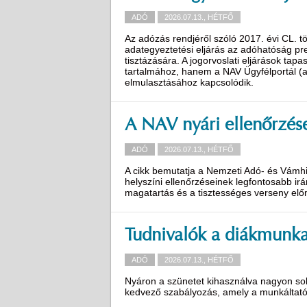
ADÓ
2026.07.13., HÉTFŐ
Az adózás rendjéről szóló 2017. évi CL. tö
adategyeztetési eljárás az adóhatóság pr
tisztázására. A jogorvoslati eljárások tap
tartalmához, hanem a NAV Ügyfélportál (a
elmulasztásához kapcsolódik.
A NAV nyári ellenőrzés
ADÓ
2026.07.13., HÉTFŐ
A cikk bemutatja a Nemzeti Adó- és Vámhi
helyszíni ellenőrzéseinek legfontosabb irá
magatartás és a tisztességes verseny el
Tudnivalók a diákmunka
ADÓ
2026.07.13., HÉTFŐ
Nyáron a szünetet kihasználva nagyon sok 
kedvező szabályozás, amely a munkáltatók