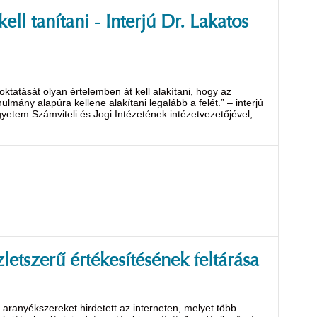
ll tanítani - Interjú Dr. Lakatos
tatását olyan értelemben át kell alakítani, hogy az
ulmány alapúra kellene alakítani legalább a felét.” – interjú
gyetem Számviteli és Jogi Intézetének intézetvezetőjével,
etszerű értékesítésének feltárása
 aranyékszereket hirdetett az interneten, melyet több