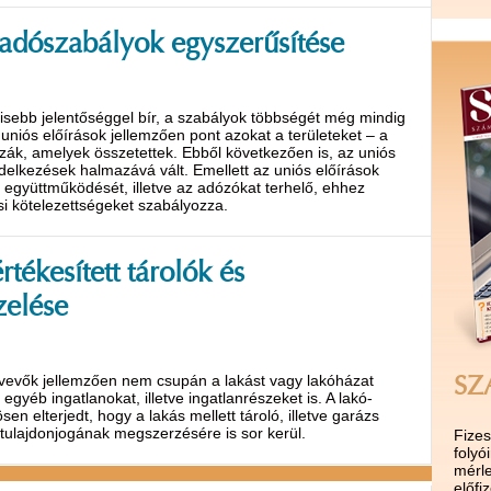
adószabályok egyszerűsítése
kisebb jelentőséggel bír, a szabályok többségét még mindig
uniós előírások jellemzően pont azokat a területeket – a
zák, amelyek összetettek. Ebből következően is, az uniós
delkezések halmazává vált. Emellett az uniós előírások
 együttműködését, illetve az adózókat terhelő, ehhez
si kötelezettségeket szabályozza.
tékesített tárolók és
zelése
a vevők jellemzően nem csupán a lakást vagy lakóházat
SZ
yéb ingatlanokat, illetve ingatlanrészeket is. A lakó-
en elterjedt, hogy a lakás mellett tároló, illetve garázs
ulajdonjogának megszerzésére is sor kerül.
Fize
folyó
mérle
előf