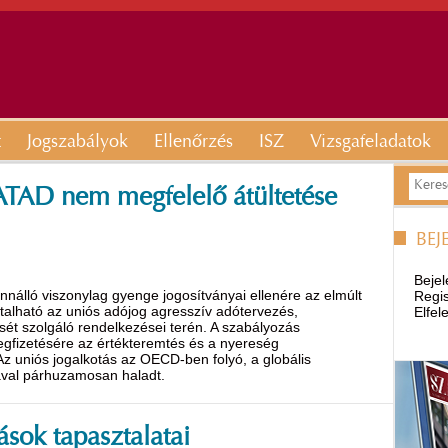
t
Jogszabályok
Ellenőrzés
ISZ
Vizsgafeladatok
 ATAD nem megfelelő átültetése
BEJ
Bejel
nnálló viszonylag gyenge jogosítványai ellenére az elmúlt
Regis
sztalható az uniós adójog agresszív adótervezés,
Elfel
ét szolgáló rendelkezései terén. A szabályozás
megfizetésére az értékteremtés és a nyereség
z uniós jogalkotás az OECD-ben folyó, a globális
ával párhuzamosan haladt.
ások tapasztalatai