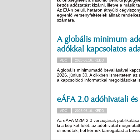
különbségtételt a hasonló belföldi jogügy
kettős adóztatást kizárni, illetve a másik
Az EU-n belüli, határon átnyúló cégviszon
egyenlő versenyfeltételek állnak rendelk
számára.
A globális minimum-adós
adókkal kapcsolatos ada
ADÓ
2026.06.16., KEDD
A globális minimumadó bevallásával kapcs
2026. június 30. A cikkben ismertetem az 
a kapcsolódó informatikai megoldásokat is
eÁFA 2.0 adóhivatali és
ADÓ
2026.06.16., KEDD
Az eÁFA M2M 2.0 verziójának publikálása é
ki a kép két felét: az adóhivatal megmutatt
elmondták, hol kérnek támogatást a beve