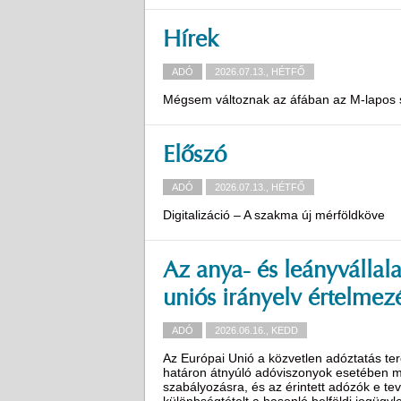
Hírek
ADÓ
2026.07.13., HÉTFŐ
Mégsem változnak az áfában az M-lapos 
Előszó
ADÓ
2026.07.13., HÉTFŐ
Digitalizáció – A szakma új mérföldköve
Az anya- és leányvállal
uniós irányelv értelmez
ADÓ
2026.06.16., KEDD
Az Európai Unió a közvetlen adóztatás ter
határon átnyúló adóviszonyok esetében me
szabályozásra, és az érintett adózók e 