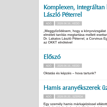
Komplexen, integráltan ke
László Péterrel
ADÓ
2026.06.16., KEDD
„Meggyőződésem, hogy a könyvvizsgálat ok
elméleti tanítás megtartása mellett esettan
Dr. Lakatos László Péterrel, a Corvinus E
az OKKT elnökével
Előszó
ADÓ
2026.06.16., KEDD
Oktatás és képzés – hova tartunk?
Hamis aranyékszerek üzl
ADÓ
2026.05.20., SZERDA
Egy személy hamis márkajelzéssel ellátott