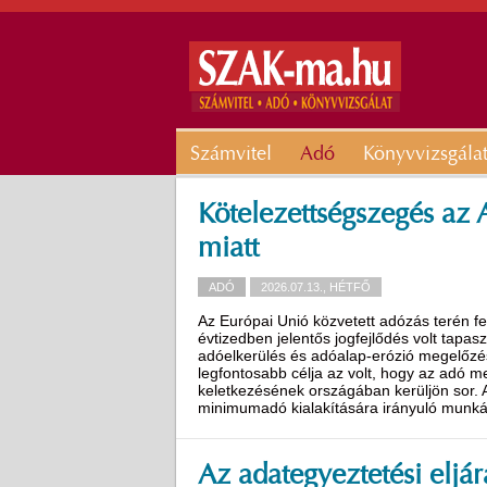
Számvitel
Adó
Könyvvizsgála
Kötelezettségszegés az
miatt
ADÓ
2026.07.13., HÉTFŐ
Az Európai Unió közvetett adózás terén fe
évtizedben jelentős jogfejlődés volt tapa
adóelkerülés és adóalap-erózió megelőzés
legfontosabb célja az volt, hogy az adó 
keletkezésének országában kerüljön sor. A
minimumadó kialakítására irányuló munk
Az adategyeztetési eljár