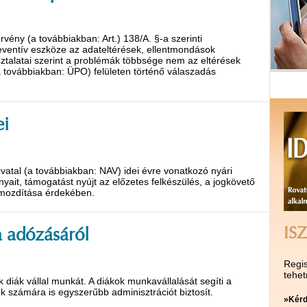
rvény (a továbbiakban: Art.) 138/A. §-a szerinti
eventív eszköze az adateltérések, ellentmondások
asztalatai szerint a problémák többsége nem az eltérések
 továbbiakban: ÜPO) felületen történő válaszadás
ei
vatal (a továbbiakban: NAV) idei évre vonatkozó nyári
nyait, támogatást nyújt az előzetes felkészülés, a jogkövető
őmozdítása érdekében.
ISZ
 adózásáról
Regis
tehet
diák vállal munkát. A diákok munkavállalását segíti a
 számára is egyszerűbb adminisztrációt biztosít.
»Kérd