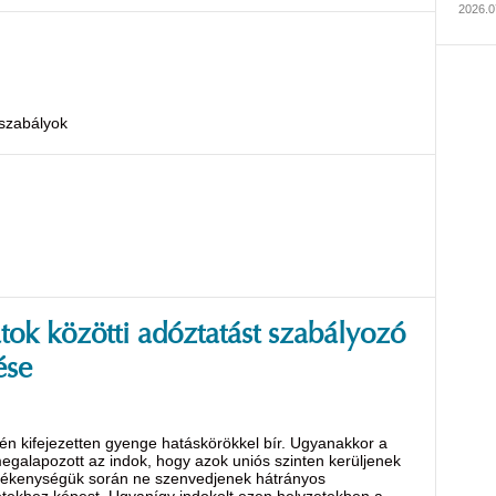
2026.07
szabályok
atok közötti adóztatást szabályozó
ése
én kifejezetten gyenge hatáskörökkel bír. Ugyanakkor a
galapozott az indok, hogy azok uniós szinten kerüljenek
tevékenységük során ne szenvedjenek hátrányos