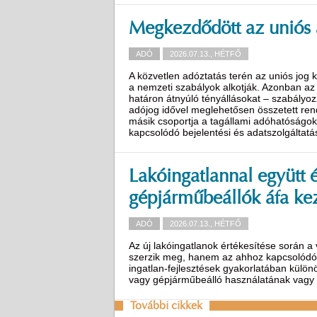
Megkezdődött az uniós 
ADÓ
2026.07.13., HÉTFŐ
A közvetlen adóztatás terén az uniós jog 
a nemzeti szabályok alkotják. Azonban az 
határon átnyúló tényállásokat – szabályoz
adójog idővel meglehetősen összetett ren
másik csoportja a tagállami adóhatóságok
kapcsolódó bejelentési és adatszolgáltatá
Lakóingatlannal együtt ér
gépjárműbeállók áfa ke
ADÓ
2026.07.13., HÉTFŐ
Az új lakóingatlanok értékesítése során 
szerzik meg, hanem az ahhoz kapcsolódó eg
ingatlan-fejlesztések gyakorlatában különös
vagy gépjárműbeálló használatának vagy t
További cikkek