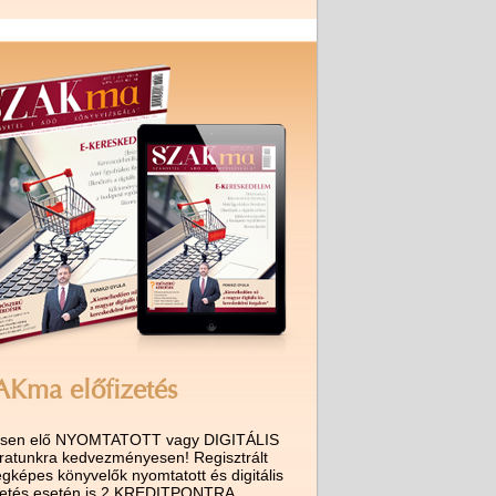
AKma előfizetés
ssen elő NYOMTATOTT vagy DIGITÁLIS
iratunkra kedvezményesen! Regisztrált
gképes könyvelők nyomtatott és digitális
izetés esetén is 2 KREDITPONTRA