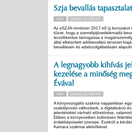
Szja bevallás tapasztalat
ADÓ
2026.07.13., HÉTFŐ
Az eSZJA-rendszer 2017-től új korszakot n
tűzve, hogy a személyijövedelemadó-bevallá
lecsökkentve támogassa a magánszemélye
által elkészített adóbevallási tervezet kia
bevallásain és adatszolgáltatásain alapuln
A legnagyobb kihívás je
kezelése a minőség megő
Évával
ADÓ
2026.07.13., HÉTFŐ
A könyvvizsgálói szakma napjainkban egys
szabályozási változások, a digitalizáció é
jelentéstétel várható előretörése, valamin
Ebben a környezetben különösen felérték
érdekképviselet szerepe. Ezekről a kérdé
Kamara szakmai alelnökével.