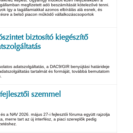
letekhez képest. Ugyanígy indokolt ezen helyzetekben a
 tagállamban megfizetett adó beszámítását kötelezővé tenni.
yok így a tagállamiakkal azonos elbírálás alá esnek, és
ezésre a belső piacon működő vállalkozáscsoportok
zintet biztosító kiegészítő
tszolgáltatás
olatos adatszolgáltatás, a DAC9/GIR benyújtási határideje
adatszolgáltatás tartalmát és formáját, továbbá bemutatom
.
 fejlesztői szemmel
s a NAV 2026. május 27-i fejlesztői fóruma együtt rajzolja
a, merre tart az új interfész, a piaci szereplők pedig
zetéshez.