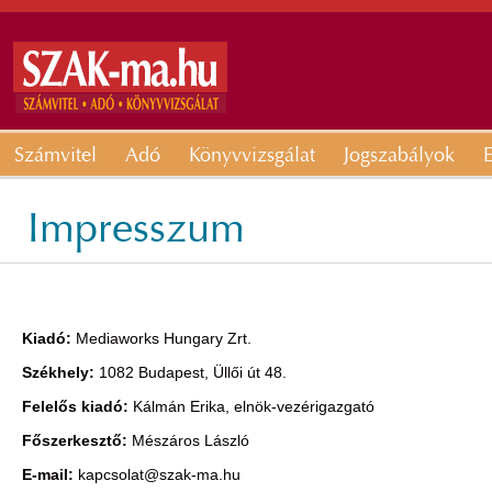
Számvitel
Adó
Könyvvizsgálat
Jogszabályok
E
Impresszum
Kiadó:
Mediaworks Hungary Zrt.
Székhely:
1082 Budapest, Üllői út 48.
Felelős kiadó:
Kálmán Erika, elnök-vezérigazgató
Főszerkesztő:
Mészáros László
E-mail:
kapcsolat@szak-ma.hu