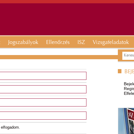
t
Jogszabályok
Ellenőrzés
ISZ
Vizsgafeladatok
BEJ
Bejel
Regis
Elfel
elfogadom.