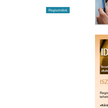
ISZ
Regis
tehet
»Kérd