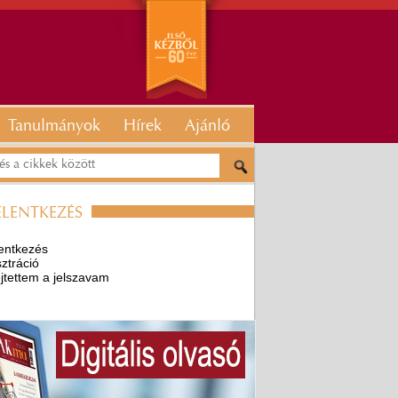
Tanulmányok
Hírek
Ajánló
ELENTKEZÉS
entkezés
ztráció
ejtettem a jelszavam