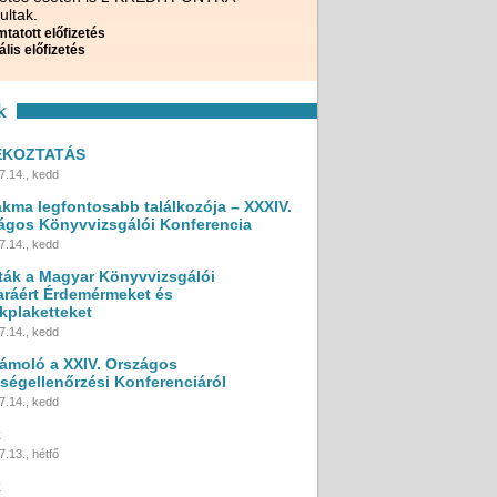
ultak.
tatott előfizetés
ális előfizetés
k
ÉKOZTATÁS
7.14., kedd
akma legfontosabb találkozója – XXXIV.
ágos Könyvvizsgálói Konferencia
7.14., kedd
ták a Magyar Könyvvizsgálói
ráért Érdemérmeket és
kplaketteket
7.14., kedd
ámoló a XXIV. Országos
ségellenőrzési Konferenciáról
7.14., kedd
k
.13., hétfő
k