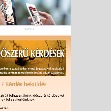
Hirdetés
 / Kérdés beküldés
ztrált felhasználóink időszerű kérdéseket
nek fel szakértőinknek.
ezzen!