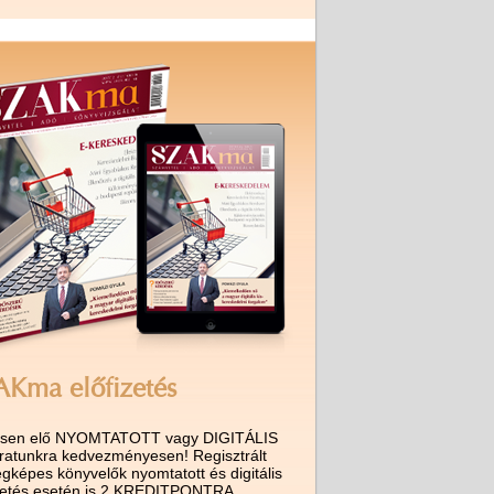
AKma előfizetés
ssen elő NYOMTATOTT vagy DIGITÁLIS
iratunkra kedvezményesen! Regisztrált
gképes könyvelők nyomtatott és digitális
izetés esetén is 2 KREDITPONTRA