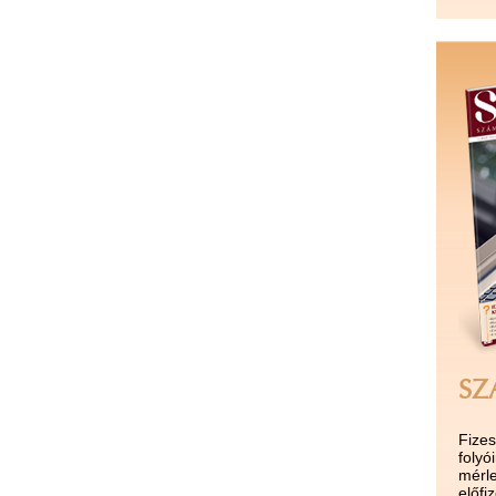
SZ
Fize
folyó
mérle
előf