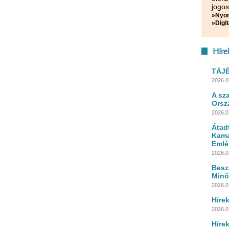
jogos
»Nyom
»Digit
Híre
TÁJ
2026.0
A sz
Orsz
2026.0
Átad
Kama
Emlé
2026.0
Besz
Minő
2026.0
Híre
2026.07
Híre