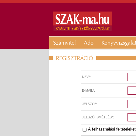
Számvitel
Adó
Könyvvizsgála
REGISZTRÁCIÓ
NÉV*:
E-MAIL*:
JELSZÓ*:
JELSZÓ ISMÉTLÉS*:
A
felhasználási feltételeket