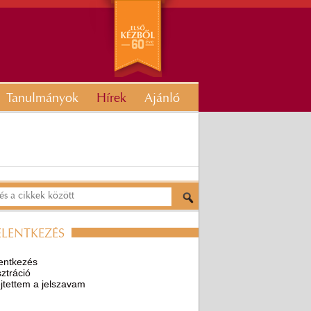
Tanulmányok
Hírek
Ajánló
ELENTKEZÉS
entkezés
ztráció
ejtettem a jelszavam