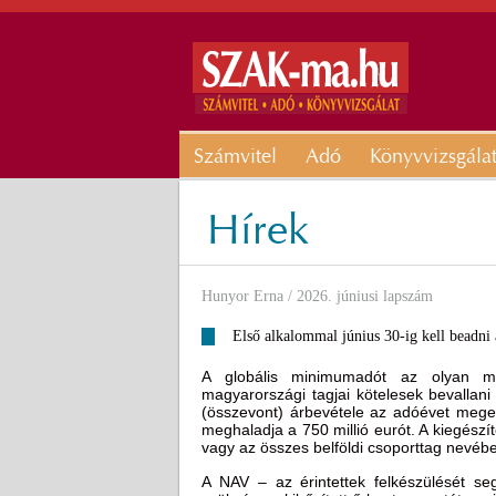
Számvitel
Adó
Könyvvizsgála
Hírek
Hunyor Erna
/ 2026. júniusi lapszám
Első alkalommal június 30-ig kell beadni
A globális minimumadót az olyan mult
magyarországi tagjai kötelesek bevallani
(összevont) árbevétele az adóévet megel
meghaladja a 750 millió eurót. A kiegészí
vagy az összes belföldi csoporttag nevében e
A NAV – az érintettek felkészülését se