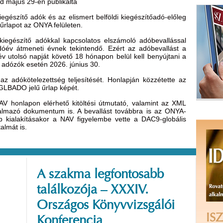
jd május 29-én publikálta
iegészítő adók és az elismert belföldi kiegészítőadó-előleg
űrlapot az ONYA felületen.
 kiegészítő adókkal kapcsolatos elszámoló adóbevallással
dóév átmeneti évnek tekintendő. Ezért az adóbevallást a
v utolsó napját követő 18 hónapon belül kell benyújtani a
 adózók esetén 2026. június 30.
z adókötelezettség teljesítését. Honlapján közzétette az
4GLBADO jelű űrlap képét.
 NAV honlapon elérhető kitöltési útmutató, valamint az XML
rtalmazó dokumentum is. A bevallást továbbra is az ONYA-
lap kialakításakor a NAV figyelembe vette a DAC9-globális
almát is.
A szakma legfontosabb
találkozója – XXXIV.
Országos Könyvvizsgálói
ISZ
Konferencia