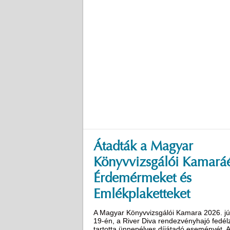
Átadták a Magyar
Könyvvizsgálói Kamaráé
Érdemérmeket és
Emlékplaketteket
A Magyar Könyvvizsgálói Kamara 2026. jú
19-én, a River Diva rendezvényhajó fedél
tartotta ünnepélyes díjátadó eseményét. 