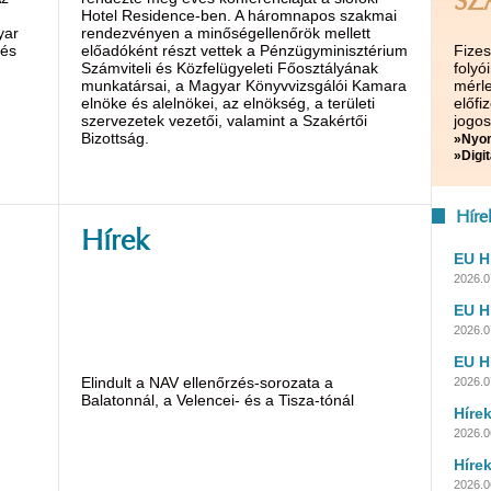
SZ
Hotel Residence-ben. A háromnapos szakmai
yar
rendezvényen a minőségellenőrök mellett
 és
előadóként részt vettek a Pénzügyminisztérium
Fize
Számviteli és Közfelügyeleti Főosztályának
folyó
munkatársai, a Magyar Könyvvizsgálói Kamara
mérle
elnöke és alelnökei, az elnökség, a területi
előf
szervezetek vezetői, valamint a Szakértői
jogos
Bizottság.
»Nyom
»Digit
Híre
Hírek
EU H
2026.07
EU H
2026.07
EU H
Elindult a NAV ellenőrzés-sorozata a
2026.07
Balatonnál, a Velencei- és a Tisza-tónál
Híre
2026.0
Híre
2026.0