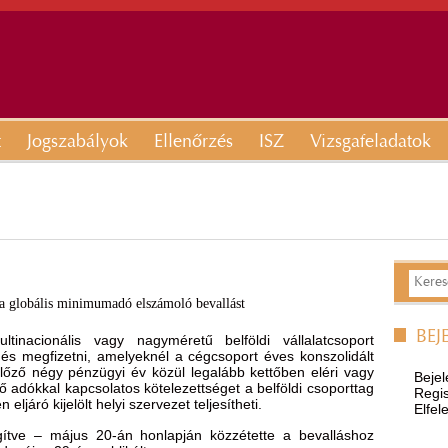
t
Jogszabályok
Ellenőrzés
ISZ
Vizsgafeladatok
 a globális minimumadó elszámoló bevallást
BEJ
inacionális vagy nagyméretű belföldi vállalatcsoport
 és megfizetni, amelyeknél a cégcsoport éves konszolidált
őző négy pénzügyi év közül legalább kettőben eléri vagy
Bejel
tő adókkal kapcsolatos kötelezettséget a belföldi csoporttag
Regis
ljáró kijelölt helyi szervezet teljesítheti.
Elfel
gítve – május 20-án honlapján közzétette a bevalláshoz