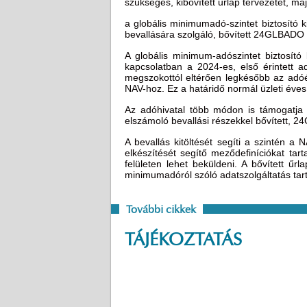
szükséges, kibővített űrlap tervezetét, ma
a globális minimumadó-szintet biztosító k
bevallására szolgáló, bővített 24GLBADO 
A globális minimum-adószintet biztosító
kapcsolatban a 2024-es, első érintett a
megszokottól eltérően legkésőbb az adóé
NAV-hoz. Ez a határidő normál üzleti éves
Az adóhivatal több módon is támogatja a
elszámoló bevallási részekkel bővített, 2
A bevallás kitöltését segíti a szintén a
elkészítését segítő meződefiníciókat ta
felületen lehet beküldeni. A bővített űr
minimumadóról szóló adatszolgáltatás tart
További cikkek
TÁJÉKOZTATÁS