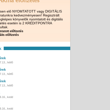
AKma előfizetés
ssen elő NYOMTATOTT vagy DIGITÁLIS
iratunkra kedvezményesen! Regisztrált
gképes könyvelők nyomtatott és digitális
izetés esetén is 2 KREDITPONTRA
ultak.
tatott előfizetés
ális előfizetés
k
írek
.13., hétfő
írek
.13., hétfő
írek
.13., hétfő
k
6.16., kedd
k
6.16., kedd