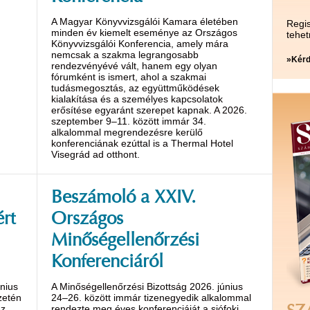
A Magyar Könyvvizsgálói Kamara életében
Regis
minden év kiemelt eseménye az Országos
tehet
Könyvvizsgálói Konferencia, amely mára
nemcsak a szakma legrangosabb
»Kérd
rendezvényévé vált, hanem egy olyan
fórumként is ismert, ahol a szakmai
tudásmegosztás, az együttműködések
kialakítása és a személyes kapcsolatok
erősítése egyaránt szerepet kapnak. A 2026.
szeptember 9–11. között immár 34.
alkalommal megrendezésre kerülő
konferenciának ezúttal is a Thermal Hotel
Visegrád ad otthont.
Beszámoló a XXIV.
rt
Országos
Minőségellenőrzési
Konferenciáról
nius
A Minőségellenőrzési Bizottság 2026. június
zetén
24–26. között immár tizenegyedik alkalommal
Az
rendezte meg éves konferenciáját a siófoki