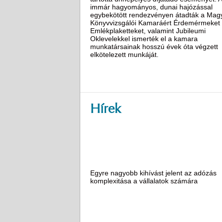
immár hagyományos, dunai hajózással
egybekötött rendezvényen átadták a Mag
Könyvvizsgálói Kamaráért Érdemérmeket
Emlékplaketteket, valamint Jubileumi
Oklevelekkel ismerték el a kamara
munkatársainak hosszú évek óta végzett
elkötelezett munkáját.
Hírek
Egyre nagyobb kihívást jelent az adózás
komplexitása a vállalatok számára