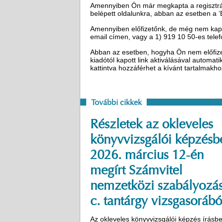
Amennyiben Ön már megkapta a regisztráci
belépett oldalunkra, abban az esetben a 
Amennyiben előfizetőnk, de még nem kapot
email címen, vagy a 1) 919 10 50-es tel
Abban az esetben, hogyha Ön nem előfizető
kiadótól kapott link aktiválásával automat
kattintva hozzáférhet a kívánt tartalmakh
További cikkek
Részletek az okleveles
könyvvizsgálói képzésb
2026. március 12-én
megírt Számvitel
nemzetközi szabályozá
c. tantárgy vizsgasorábó
Az okleveles könyvvizsgálói képzés írásbe