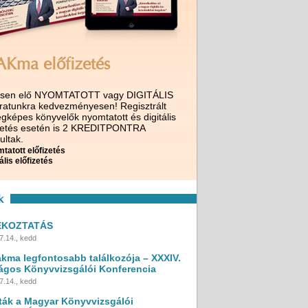
AKma előfizetés
ssen elő NYOMTATOTT vagy DIGITÁLIS
iratunkra kedvezményesen! Regisztrált
gképes könyvelők nyomtatott és digitális
izetés esetén is 2 KREDITPONTRA
ultak.
tatott előfizetés
ális előfizetés
k
ÉKOZTATÁS
7.14., kedd
akma legfontosabb találkozója – XXXIV.
ágos Könyvvizsgálói Konferencia
7.14., kedd
ták a Magyar Könyvvizsgálói