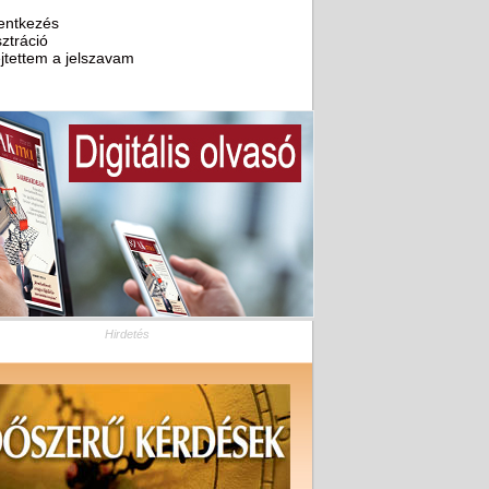
entkezés
ztráció
ejtettem a jelszavam
Hirdetés