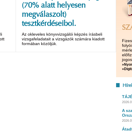
(70% alatt helyesen
megválaszolt)
tesztkérdéseibol.
SZ
li
Az okleveles könyvvizsgálói képzés írásbeli
ott
vizsgafeladatait a vizsgázók számára kiadott
Fize
formában közöljük.
folyó
mérle
előf
jogos
»Nyom
»Digit
Híre
TÁJ
2026.0
A sz
Orsz
2026.0
Átad