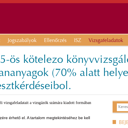
t
Jogszabályok
Ellenőrzés
ISZ
Vizsgafeladatok
5-ös kötelezo könyvvizsgál
ananyagok (70% alatt hely
esztkérdéseibol.
li vizsgafeladatait a vizsgázók számára kiadott formában
ére érhető el. A tartalom megtekintéséhez be kell
BEJ