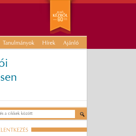
Tanulmányok
Hírek
Ajánló
ói
esen
ELENTKEZÉS