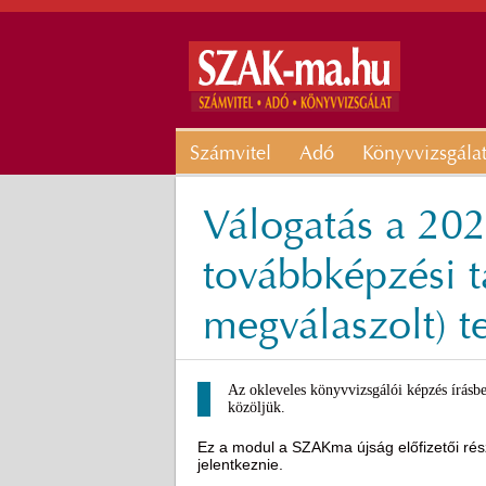
Számvitel
Adó
Könyvvizsgála
Válogatás a 202
továbbképzési t
megválaszolt) t
Az okleveles könyvvizsgálói képzés írásbe
közöljük.
Ez a modul a SZAKma újság előfizetői rész
jelentkeznie.