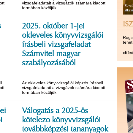
ott
vizsgafeladatait a vizsgázók számára kiadott
formában közöljük.
ISZ
s
2025. október 1-jei
okleveles könyvvizsgálói
Regis
tehet
írásbeli vizsgafeladat
Számvitel magyar
»Kérd
szabályozásából
li
Az okleveles könyvvizsgálói képzés írásbeli
ott
vizsgafeladatait a vizsgázók számára kiadott
formában közöljük.
ei
Válogatás a 2025-ös
i
kötelezo könyvvizsgálói
továbbképzési tananyagok