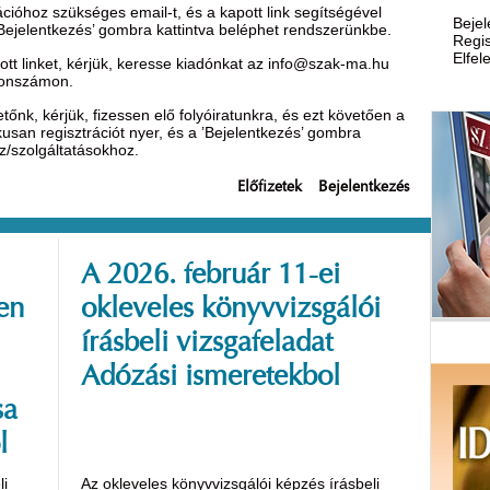
óhoz szükséges email-t, és a kapott link segítségével
Bejel
’Bejelentkezés’ gombra kattintva beléphet rendszerünkbe.
Regis
Elfel
t linket, kérjük, keresse kiadónkat az
info@szak-ma.hu
efonszámon.
nk, kérjük, fizessen elő folyóiratunkra, és ezt követően a
ikusan regisztrációt nyer, és a ’Bejelentkezés’ gombra
oz/szolgáltatásokhoz.
Előfizetek
Bejelentkezés
A 2026. február 11-ei
en
okleveles könyvvizsgálói
írásbeli vizsgafeladat
Adózási ismeretekbol
sa
l
li
Az okleveles könyvvizsgálói képzés írásbeli