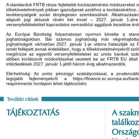
A standardok FRTB része fejlettebb kockázatmérési módszereket 
tőkekövetelmények jobban igazodjanak azokhoz a kockázatokhoz, 
tevékenységeik során ténylegesen szembesülnek. Alkalmazásán
alapuló jogi aktusok révén két évvel – 2027. január 1-jére
versenyfeltételekkel kapcsolatos nemzetközi aggályok kezelése ér
Az Európai Bizottság folyamatosan nyomon követte a stand
joghatóságokban. Bár számos joghatóság már végrehajtott
joghatóságok várhatóan 2027. január 1-je utánra halasztják az 
ismét fellépett annak érdekében, hogy a tőkekövetelményekről szól
megőrizze az egyenlő versenyfeltételeket az uniós bankok szám
időben korlátozott módosításokat vezetett be az FRTB EU általi
intézkedések 2027. január 1-jétől három évig alkalmazandók.
Elérhetőség: Az uniós pénzügyi szabályozással, a prudenciáli
legújabb fejleményekről a
https://finance.ec.europa.eu/bank
requirements
honlapon lehet tájékozódni.
További cikkek
TÁJÉKOZTATÁS
A szakm
találko
Országo