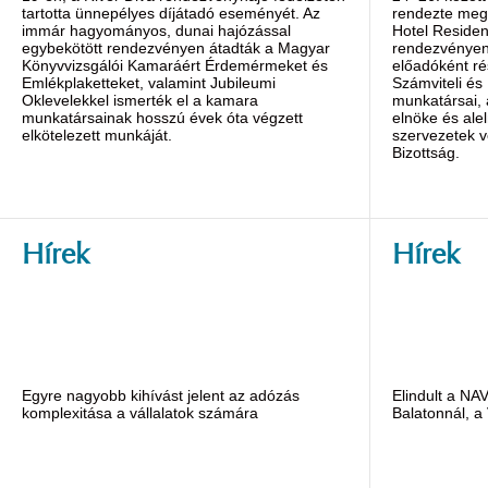
tartotta ünnepélyes díjátadó eseményét. Az
rendezte meg 
immár hagyományos, dunai hajózással
Hotel Reside
egybekötött rendezvényen átadták a Magyar
rendezvényen 
Könyvvizsgálói Kamaráért Érdemérmeket és
előadóként ré
Emlékplaketteket, valamint Jubileumi
Számviteli és
Oklevelekkel ismerték el a kamara
munkatársai,
munkatársainak hosszú évek óta végzett
elnöke és alel
elkötelezett munkáját.
szervezetek v
Bizottság.
Hírek
Hírek
Egyre nagyobb kihívást jelent az adózás
Elindult a NA
komplexitása a vállalatok számára
Balatonnál, a 