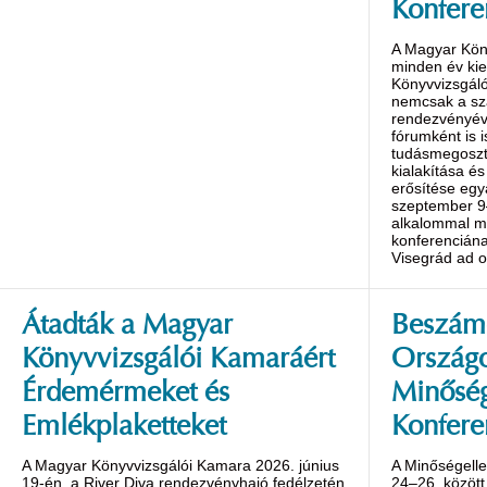
Konfere
A Magyar Kön
minden év ki
Könyvvizsgáló
nemcsak a s
rendezvényév
fórumként is 
tudásmegoszt
kialakítása é
erősítése egy
szeptember 9
alkalommal m
konferenciána
Visegrád ad o
Átadták a Magyar
Beszámo
Könyvvizsgálói Kamaráért
Ország
Érdemérmeket és
Minőség
Emlékplaketteket
Konfere
A Magyar Könyvvizsgálói Kamara 2026. június
A Minőségelle
19-én, a River Diva rendezvényhajó fedélzetén
24–26. között