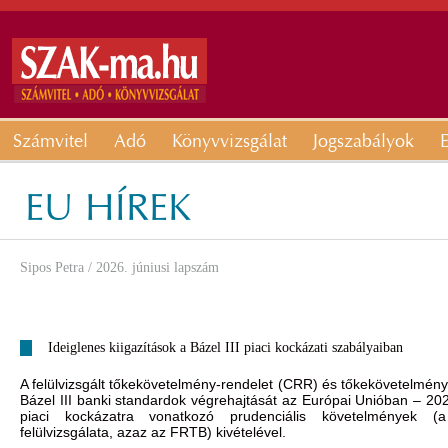
Számvitel
Adó
Könyvvizsgálat
Jogszabályok
E
EU HÍREK
Sipos Petra
/ 2026. júniusi lapszám
Ideiglenes kiigazítások a Bázel III piaci kockázati szabályaiban
A felülvizsgált tőkekövetelmény-rendelet (CRR) és tőkekövetelmény
Bázel III banki standardok végrehajtását az Európai Unióban – 202
piaci kockázatra vonatkozó prudenciális követelmények (
felülvizsgálata, azaz az FRTB) kivételével.