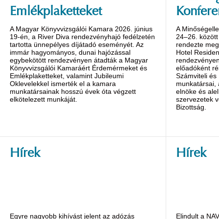
Emlékplaketteket
Konfere
A Magyar Könyvvizsgálói Kamara 2026. június
A Minőségelle
19-én, a River Diva rendezvényhajó fedélzetén
24–26. között
tartotta ünnepélyes díjátadó eseményét. Az
rendezte meg 
immár hagyományos, dunai hajózással
Hotel Reside
egybekötött rendezvényen átadták a Magyar
rendezvényen 
Könyvvizsgálói Kamaráért Érdemérmeket és
előadóként ré
Emlékplaketteket, valamint Jubileumi
Számviteli és
Oklevelekkel ismerték el a kamara
munkatársai,
munkatársainak hosszú évek óta végzett
elnöke és alel
elkötelezett munkáját.
szervezetek v
Bizottság.
Hírek
Hírek
Egyre nagyobb kihívást jelent az adózás
Elindult a NA