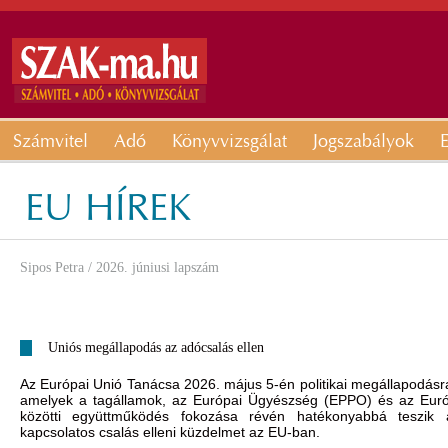
Számvitel
Adó
Könyvvizsgálat
Jogszabályok
E
EU HÍREK
Sipos Petra
/ 2026. júniusi lapszám
Uniós megállapodás az adócsalás ellen
Az Európai Unió Tanácsa 2026. május 5-én politikai megállapodásra 
amelyek a tagállamok, az Európai Ügyészség (EPPO) és az Európ
közötti együttműködés fokozása révén hatékonyabbá teszik a
kapcsolatos csalás elleni küzdelmet az EU-ban.