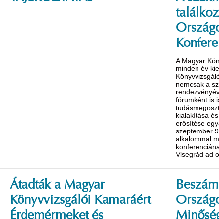
találko
Országo
Konfere
A Magyar Kön
minden év ki
Könyvvizsgáló
nemcsak a s
rendezvényév
fórumként is 
tudásmegoszt
kialakítása é
erősítése egy
szeptember 9
alkalommal m
konferenciána
Visegrád ad o
Átadták a Magyar
Beszámo
Könyvvizsgálói Kamaráért
Ország
Érdemérmeket és
Minőség