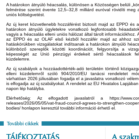
A határokon átnyúló héacsalás, különösen a Közösségen belüli „kör
felmérése szerint évente 12,5–32,8 milliárd euróval rövidíti meg
uniós költségvetést.
Az új keret közvetlenebb hozzáférést biztosít majd az EPPO és 
határokon átnyúló ügyletekre vonatkozó legfontosabb héaadatok
vagyis a héacsalás elleni uniós hálózat által tárolt információkhoz. 
az EPPO és az OLAF első kézből hozzáfér majd az ahhoz szü
hatáskörükben vizsgálatokat indítsanak a határokon átnyúló héacs
különböző szereplők közötti koordinációt, felgyorsítja a viz
képességét az Unió pénzügyi érdekeit sértő héacsalások fel
küzdelemre.
Az új szabályok a hozzáadottérték-adó területén történő közigazg
elleni küzdelemről szóló 904/2010/EU tanácsi rendeletet mó
várhatóan 2026 júliusában fogadja el a javaslatra vonatkozó véle
is elfogadja az új szabályokat. A rendelet az EU Hivatalos Lapjában
napon lép hatályba.
Elérhetőség: Az elfogadott javaslatról a
https://www.co
releases/2026/05/05/vat-fraud-council-agrees-to-strengthen-coopera
bodies/
honlapon keresztül további információ érhető el.
További cikkek
TÁJÉKOZTATÁS
A szakm