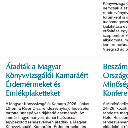
Könyvvizsgáló
nemcsak a s
rendezvényév
fórumként is 
tudásmegoszt
kialakítása é
erősítése egy
szeptember 9
alkalommal m
konferenciána
Visegrád ad o
Átadták a Magyar
Beszámo
Könyvvizsgálói Kamaráért
Ország
Érdemérmeket és
Minőség
Emlékplaketteket
Konfere
A Magyar Könyvvizsgálói Kamara 2026. június
A Minőségelle
19-én, a River Diva rendezvényhajó fedélzetén
24–26. között
tartotta ünnepélyes díjátadó eseményét. Az
rendezte meg 
immár hagyományos, dunai hajózással
Hotel Reside
egybekötött rendezvényen átadták a Magyar
rendezvényen 
Könyvvizsgálói Kamaráért Érdemérmeket és
előadóként ré