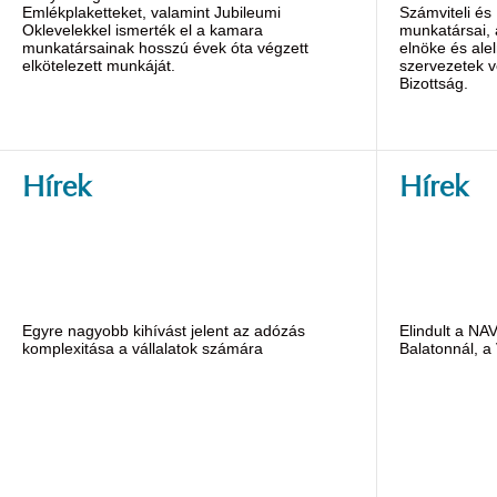
Emlékplaketteket, valamint Jubileumi
Számviteli és
Oklevelekkel ismerték el a kamara
munkatársai,
munkatársainak hosszú évek óta végzett
elnöke és alel
elkötelezett munkáját.
szervezetek v
Bizottság.
Hírek
Hírek
Egyre nagyobb kihívást jelent az adózás
Elindult a NA
komplexitása a vállalatok számára
Balatonnál, a 