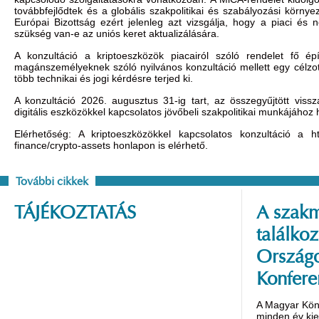
továbbfejlődtek és a globális szakpolitikai és szabályozási környe
Európai Bizottság ezért jelenleg azt vizsgálja, hogy a piaci és
szükség van-e az uniós keret aktualizálására.
A konzultáció a kriptoeszközök piacairól szóló rendelet fő épí
magánszemélyeknek szóló nyilvános konzultáció mellett egy célzott
több technikai és jogi kérdésre terjed ki.
A konzultáció 2026. augusztus 31-ig tart, az összegyűjtött vissz
digitális eszközökkel kapcsolatos jövőbeli szakpolitikai munkájához 
Elérhetőség: A kriptoeszközökkel kapcsolatos konzultáció a
h
finance/crypto-assets
honlapon is elérhető.
További cikkek
TÁJÉKOZTATÁS
A szakm
találko
Országo
Konfere
A Magyar Kön
minden év ki