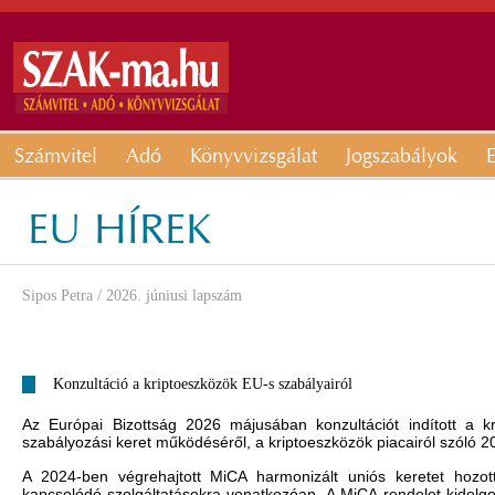
Számvitel
Adó
Könyvvizsgálat
Jogszabályok
E
EU HÍREK
Sipos Petra
/ 2026. júniusi lapszám
Konzultáció a kriptoeszközök EU-s szabályairól
Az Európai Bizottság 2026 májusában konzultációt indított a k
szabályozási keret működéséről, a kriptoeszközök piacairól szóló 2
A 2024-ben végrehajtott MiCA harmonizált uniós keretet hozot
kapcsolódó szolgáltatásokra vonatkozóan. A MiCA-rendelet kidolgo