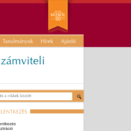
Tanulmányok
Hírek
Ajánló
számviteli
ELENTKEZÉS
entkezés
ztráció