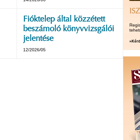
ISZ
Fióktelep által közzétett
Regis
beszámoló könyvvizsgálói
tehet
jelentése
»Kérd
12/2026/05