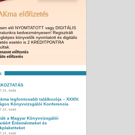
AKma előfizetés
ssen elő NYOMTATOTT vagy DIGITÁLIS
iratunkra kedvezményesen! Regisztrált
gképes könyvelők nyomtatott és digitális
izetés esetén is 2 KREDITPONTRA
ultak.
tatott előfizetés
ális előfizetés
k
ÉKOZTATÁS
7.14., kedd
akma legfontosabb találkozója – XXXIV.
ágos Könyvvizsgálói Konferencia
7.14., kedd
ták a Magyar Könyvvizsgálói
ráért Érdemérmeket és
kplaketteket
7.14., kedd