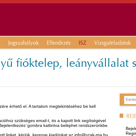
t
Jogszabályok
Ellenőrzés
ISZ
Vizsgafeladatok
yű fióktelep, leányvállalat 
ére érhető el. A tartalom megtekintéséhez be kell
BEJ
óhoz szükséges email-t, és a kapott link segítségével
’Bejelentkezés’ gombra kattintva beléphet rendszerünkbe.
Bejel
Regis
t linket, kérjük, keresse kiadónkat az
info@szak-ma.hu