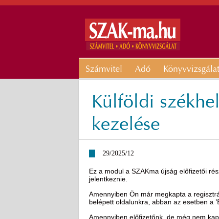
Számvitel
Adó
Könyvvizsgála
Külföldi székhel
kezelése
29/2025/12
Ez a modul a SZAKma újság előfizetői rész
jelentkeznie.
Amennyiben Ön már megkapta a regisztráci
belépett oldalunkra, abban az esetben a 
Amennyiben előfizetőnk, de még nem kapot