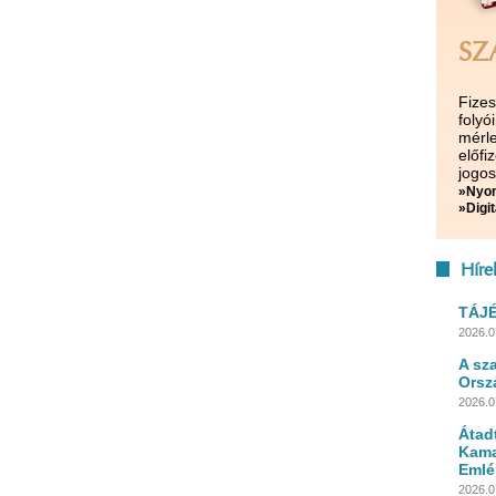
SZ
Fize
folyó
mérle
előf
jogos
»Nyom
»Digit
Híre
TÁJ
2026.0
A sz
Orsz
2026.0
Átad
Kama
Emlé
2026.0