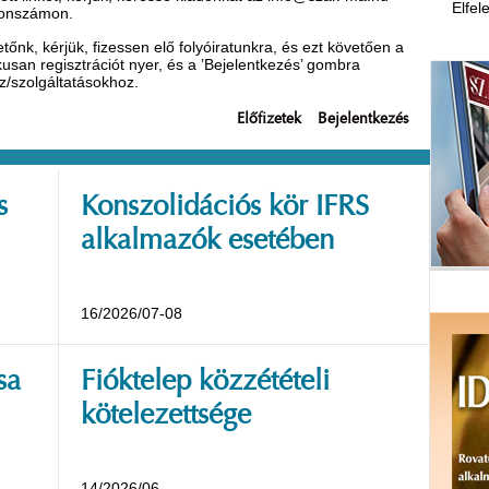
Elfel
efonszámon.
nk, kérjük, fizessen elő folyóiratunkra, és ezt követően a
ikusan regisztrációt nyer, és a ’Bejelentkezés’ gombra
oz/szolgáltatásokhoz.
Előfizetek
Bejelentkezés
s
Konszolidációs kör IFRS
alkalmazók esetében
16/2026/07-08
sa
Fióktelep közzétételi
kötelezettsége
14/2026/06