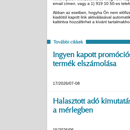
email címen, vagy a 1) 919 10 50-es tel
Abban az esetben, hogyha Ön nem előfizető
kiadótól kapott link aktiválásával automat
kattintva hozzáférhet a kívánt tartalmakh
További cikkek
Ingyen kapott promóció
termék elszámolása
17/2026/07-08
Halasztott adó kimutatá
a mérlegben
15/2026/06