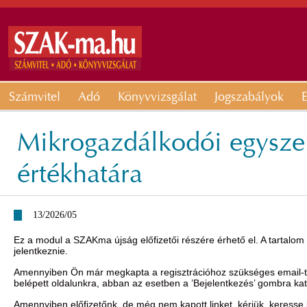
Számvitel
Adó
Könyvvizsgálat
Jogszabályok
E
Mikrogazdálkodói egyszer
értékhatára
13/2026/05
Ez a modul a SZAKma újság előfizetői részére érhető el. A tartalom
jelentkeznie.
Amennyiben Ön már megkapta a regisztrációhoz szükséges email-t, 
belépett oldalunkra, abban az esetben a ’Bejelentkezés’ gombra ka
Amennyiben előfizetőnk, de még nem kapott linket, kérjük, keresse