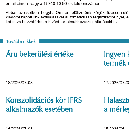
email címen, vagy a 1) 919 10 50-es telefonszámon.
Abban az esetben, hogyha Ön nem előfizetőnk, kérjük, fizessen elő 
kiadótól kapott link aktiválásával automatikusan regisztrációt nyer,
kattintva hozzáférhet a kívánt tartalmakhoz/szolgáltatásokhoz.
További cikkek
Áru bekerülési értéke
Ingyen 
termék 
18/2026/07-08
17/2026/07-0
Konszolidációs kör IFRS
Halaszt
alkalmazók esetében
a mérle
16/2026/07-08
15/2026/06