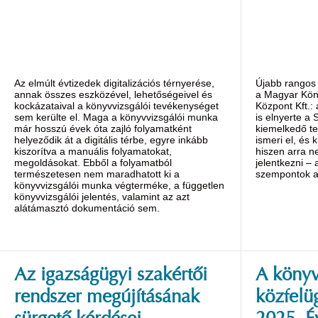
Az elmúlt évtizedek digitalizációs térnyerése,
Újabb rangos 
annak összes eszközével, lehetőségeivel és
a Magyar Kön
kockázataival a könyvvizsgálói tevékenységet
Központ Kft.:
sem kerülte el. Maga a könyvvizsgálói munka
is elnyerte a 
már hosszú évek óta zajló folyamatként
kiemelkedő te
helyeződik át a digitális térbe, egyre inkább
ismeri el, és 
kiszorítva a manuális folyamatokat,
hiszen arra n
megoldásokat. Ebből a folyamatból
jelentkezni – 
természetesen nem maradhatott ki a
szempontok al
könyvvizsgálói munka végterméke, a független
könyvvizsgálói jelentés, valamint az azt
alátámasztó dokumentáció sem.
Az igazságügyi szakértői
A könyv
rendszer megújításának
közfelü