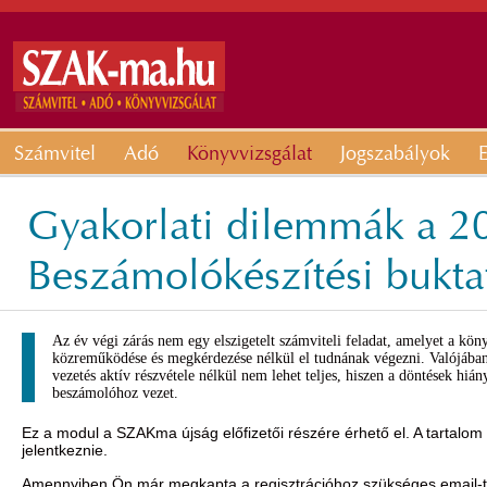
Számvitel
Adó
Könyvvizsgálat
Jogszabályok
E
Gyakorlati dilemmák a 20
Beszámolókészítési bukta
Az év végi zárás nem egy elszigetelt számviteli feladat, amelyet a kön
közreműködése és megkérdezése nélkül el tudnának végezni. Valójában
vezetés aktív részvétele nélkül nem lehet teljes, hiszen a döntések hián
beszámolóhoz vezet.
Ez a modul a SZAKma újság előfizetői részére érhető el. A tartalom
jelentkeznie.
Amennyiben Ön már megkapta a regisztrációhoz szükséges email-t, 