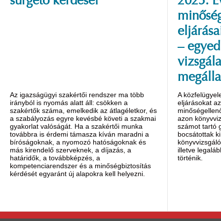
sürgető kérdései
2025. É
minőség
eljárása
– egyed
vizsgála
megálla
Az igazságügyi szakértői rendszer ma több
A közfelügyel
irányból is nyomás alatt áll: csökken a
eljárásokat a
szakértők száma, emelkedik az átlagéletkor, és
minőségellenő
a szabályozás egyre kevésbé követi a szakmai
azon könyvviz
gyakorlat valóságát. Ha a szakértői munka
számot tartó
továbbra is érdemi támasza kíván maradni a
bocsátottak ki
bíróságoknak, a nyomozó hatóságoknak és
könyvvizsgáló
más kirendelő szerveknek, a díjazás, a
illetve legalá
határidők, a továbbképzés, a
történik.
kompetenciarendszer és a minőségbiztosítás
kérdését egyaránt új alapokra kell helyezni.