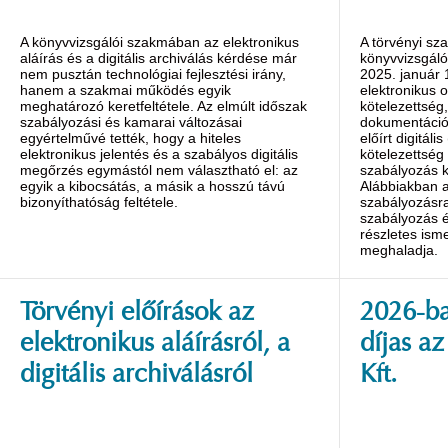
A könyvvizsgálói szakmában az elektronikus
A törvényi sz
aláírás és a digitális archiválás kérdése már
könyvvizsgáló
nem pusztán technológiai fejlesztési irány,
2025. január 1
hanem a szakmai működés egyik
elektronikus ok
meghatározó keretfeltétele. Az elmúlt időszak
kötelezettség,
szabályozási és kamarai változásai
dokumentáció
egyértelművé tették, hogy a hiteles
előírt digitáli
elektronikus jelentés és a szabályos digitális
kötelezettség
megőrzés egymástól nem választható el: az
szabályozás k
egyik a kibocsátás, a másik a hosszú távú
Alábbiakban a
bizonyíthatóság feltétele.
szabályozásra
szabályozás é
részletes isme
meghaladja.
Törvényi előírások az
2026-ba
elektronikus aláírásról, a
díjas a
digitális archiválásról
Kft.