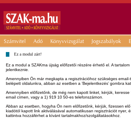
Számvitel
Adó
Könyvvizsgálat
Jogszabályok
E
Ez a modul zárt!
Ez a modul a SZAKma újság előfizetői részére érhető el. A tartalom
jelentkeznie.
Amennyiben Ön már megkapta a regisztrációhoz szükséges email-t, 
belépett oldalunkra, abban az esetben a ’Bejelentkezés’ gombra ka
Amennyiben előfizetőnk, de még nem kapott linket, kérjük, keresse
email címen, vagy a 1) 919 10 50-es telefonszámon.
Abban az esetben, hogyha Ön nem előfizetőnk, kérjük, fizessen elő 
kiadótól kapott link aktiválásával automatikusan regisztrációt nyer,
kattintva hozzáférhet a kívánt tartalmakhoz/szolgáltatásokhoz.