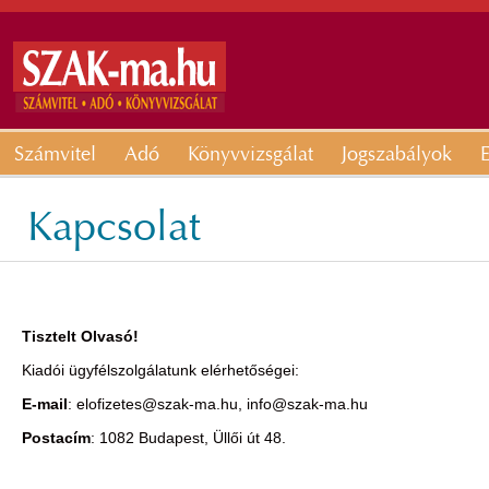
Számvitel
Adó
Könyvvizsgálat
Jogszabályok
E
Kapcsolat
Tisztelt Olvasó!
Kiadói ügyfélszolgálatunk elérhetőségei:
E-mail
:
elofizetes@szak-ma.hu,
info@szak-ma.hu
Postacím
: 1082 Budapest, Üllői út 48.