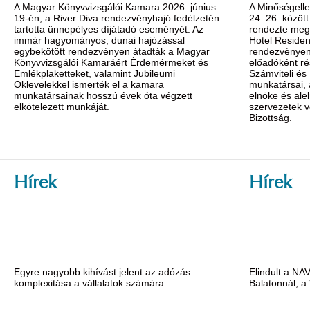
A Magyar Könyvvizsgálói Kamara 2026. június
A Minőségelle
19-én, a River Diva rendezvényhajó fedélzetén
24–26. között
tartotta ünnepélyes díjátadó eseményét. Az
rendezte meg 
immár hagyományos, dunai hajózással
Hotel Reside
egybekötött rendezvényen átadták a Magyar
rendezvényen 
Könyvvizsgálói Kamaráért Érdemérmeket és
előadóként ré
Emlékplaketteket, valamint Jubileumi
Számviteli és
Oklevelekkel ismerték el a kamara
munkatársai,
munkatársainak hosszú évek óta végzett
elnöke és alel
elkötelezett munkáját.
szervezetek v
Bizottság.
Hírek
Hírek
Egyre nagyobb kihívást jelent az adózás
Elindult a NA
komplexitása a vállalatok számára
Balatonnál, a 