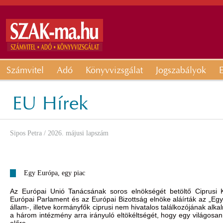
Számvitel
Adó
Könyvvizsgálat
Jogszabályok
E
EU Hírek
Sipos Petra
/ 2026. májusi lapszám
Egy Európa, egy piac
Az Európai Unió Tanácsának soros elnökségét betöltő Ciprusi 
Európai Parlament és az Európai Bizottság elnöke aláírták az „Eg
állam-, illetve kormányfők ciprusi nem hivatalos találkozójának alk
a három intézmény arra irányuló eltökéltségét, hogy egy világosan 