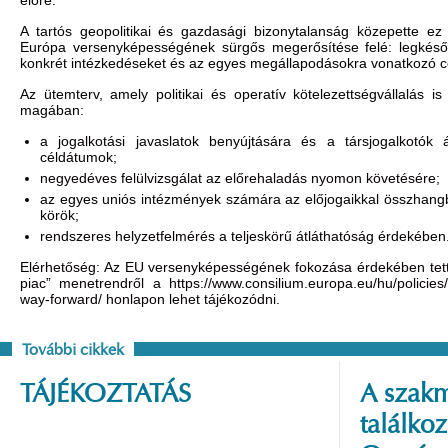
előre.
A tartós geopolitikai és gazdasági bizonytalanság közepette ez
Európa versenyképességének sürgős megerősítése felé: legkés
konkrét intézkedéseket és az egyes megállapodásokra vonatkozó c
Az ütemterv, amely politikai és operatív kötelezettségvállalás i
magában:
a jogalkotási javaslatok benyújtására és a társjogalkotók 
céldátumok;
negyedéves felülvizsgálat az előrehaladás nyomon követésére;
az egyes uniós intézmények számára az előjogaikkal összhangba
körök;
rendszeres helyzetfelmérés a teljeskörű átláthatóság érdekébe
Elérhetőség: Az EU versenyképességének fokozása érdekében tett
piac” menetrendről a
https://www.consilium.europa.eu/hu/policies
way-forward/
honlapon lehet tájékozódni.
További cikkek
TÁJÉKOZTATÁS
A szakm
találko