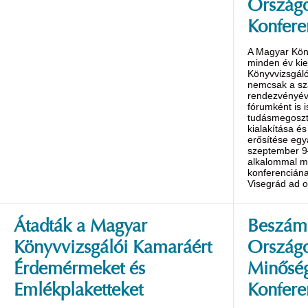
Országo
Konfere
A Magyar Kön
minden év ki
Könyvvizsgáló
nemcsak a s
rendezvényév
fórumként is 
tudásmegoszt
kialakítása é
erősítése egy
szeptember 9
alkalommal m
konferenciána
Visegrád ad o
Átadták a Magyar
Beszámo
Könyvvizsgálói Kamaráért
Ország
Érdemérmeket és
Minőség
Emlékplaketteket
Konfere