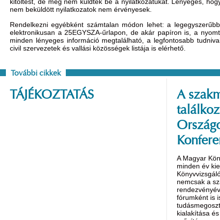
kitöltést, de még nem küldték be a nyilatkozatukat. Lényeges, hogy
nem beküldött nyilatkozatok nem érvényesek.
Rendelkezni egyébként számtalan módon lehet: a legegyszerűbb
elektronikusan a 25EGYSZA-űrlapon, de akár papíron is, a nyomta
minden lényeges információ megtalálható, a legfontosabb tudnivaló
civil szervezetek és vallási közösségek listája is elérhető.
További cikkek
TÁJÉKOZTATÁS
A szakm
találko
Országo
Konfere
A Magyar Kön
minden év ki
Könyvvizsgáló
nemcsak a s
rendezvényév
fórumként is 
tudásmegoszt
kialakítása é