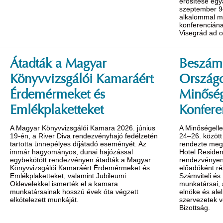
erősítése egy
szeptember 9
alkalommal m
konferenciána
Visegrád ad o
Átadták a Magyar
Beszámo
Könyvvizsgálói Kamaráért
Ország
Érdemérmeket és
Minőség
Emlékplaketteket
Konfere
A Magyar Könyvvizsgálói Kamara 2026. június
A Minőségelle
19-én, a River Diva rendezvényhajó fedélzetén
24–26. között
tartotta ünnepélyes díjátadó eseményét. Az
rendezte meg 
immár hagyományos, dunai hajózással
Hotel Reside
egybekötött rendezvényen átadták a Magyar
rendezvényen 
Könyvvizsgálói Kamaráért Érdemérmeket és
előadóként ré
Emlékplaketteket, valamint Jubileumi
Számviteli és
Oklevelekkel ismerték el a kamara
munkatársai,
munkatársainak hosszú évek óta végzett
elnöke és alel
elkötelezett munkáját.
szervezetek v
Bizottság.