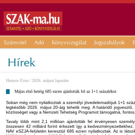
Számvitel
Adó
Könyvvizsgálat
Jogszabályok
E
Hírek
Hunyor Erna
/ 2026. májusi lapszám
Május első hetéig 685 ezren ajánlották fel az 1+1 százalékot
Sokan még nem nyilatkoztak a személyi jövedelemadójuk 1+1 szá
legkésőbb 2026. május 20-áig tehetik meg. A határidő jogvesztő, ez
közösséget vagy a Nemzeti Tehetség Programot támogatná, fontos,
Tavaly több mint 2,1 millióan ajánlották fel érvényesen személ
összesen 42 milliárd forint érkezett így a kedvezményezettekhez.
NAV eSZJA-felületén keresztül 685 ezren nyilatkoztak. Az is láts