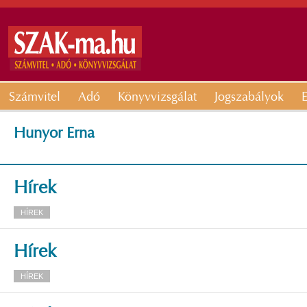
Számvitel
Adó
Könyvvizsgálat
Jogszabályok
E
Hunyor Erna
Hírek
HÍREK
Hírek
HÍREK