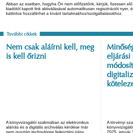
Abban az esetben, hogyha Ön nem előfizetőnk, kérjük, fizessen elő 
kiadótól kapott link aktiválásával automatikusan regisztrációt nyer,
kattintva hozzáférhet a kívánt tartalmakhoz/szolgáltatásokhoz.
További cikkek
Nem csak aláírni kell, meg
Minőség
is kell őrizni
eljárási
módosít
digitali
kötelez
A könyvvizsgálói szakmában az elektronikus
A törvényi sz
aláírás és a digitális archiválás kérdése már
könyvvizsgáló
nem pusztán technológiai fejlesztési irány,
2025. január 1