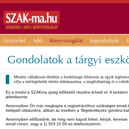
Számvitel
Adó
Könyvvizsgálat
Jogszabályok
E
Gondolatok a tárgyi eszk
Minden vállalkozás életében a fordulónapi leltározás az egyik legfonto
célja a mérlegtételek tételes alátámasztása, a megbízhatóság és a valód
Ez a modul a SZAKma újság előfizetői részére érhető el. A tartalom
jelentkeznie.
Amennyiben Ön már megkapta a regisztrációhoz szükséges email-t, 
belépett oldalunkra, abban az esetben a ’Bejelentkezés’ gombra ka
Amennyiben előfizetőnk, de még nem kapott linket, kérjük, keresse
email címen, vagy a 1) 919 10 50-es telefonszámon.