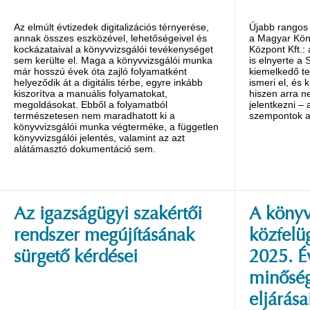
Az elmúlt évtizedek digitalizációs térnyerése,
Újabb rangos 
annak összes eszközével, lehetőségeivel és
a Magyar Kön
kockázataival a könyvvizsgálói tevékenységet
Központ Kft.:
sem kerülte el. Maga a könyvvizsgálói munka
is elnyerte a 
már hosszú évek óta zajló folyamatként
kiemelkedő te
helyeződik át a digitális térbe, egyre inkább
ismeri el, és 
kiszorítva a manuális folyamatokat,
hiszen arra n
megoldásokat. Ebből a folyamatból
jelentkezni – 
természetesen nem maradhatott ki a
szempontok al
könyvvizsgálói munka végterméke, a független
könyvvizsgálói jelentés, valamint az azt
alátámasztó dokumentáció sem.
Az igazságügyi szakértői
A könyv
rendszer megújításának
közfelü
sürgető kérdései
2025. É
minőség
eljárása