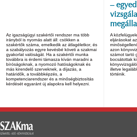
– egyed
vizsgála
megálla
Az igazságügyi szakértői rendszer ma több
A közfelügyel
irányból is nyomás alatt áll: csökken a
eljárásokat a
szakértők száma, emelkedik az átlagéletkor, és
minőségellenő
a szabályozás egyre kevésbé követi a szakmai
azon könyvviz
gyakorlat valóságát. Ha a szakértői munka
számot tartó
továbbra is érdemi támasza kíván maradni a
bocsátottak ki
bíróságoknak, a nyomozó hatóságoknak és
könyvvizsgáló
más kirendelő szerveknek, a díjazás, a
illetve legalá
határidők, a továbbképzés, a
történik.
kompetenciarendszer és a minőségbiztosítás
kérdését egyaránt új alapokra kell helyezni.