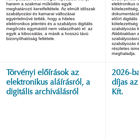
hanem a szakmai működés egyik
elektronikus ok
meghatározó keretfeltétele. Az elmúlt időszak
kötelezettség,
szabályozási és kamarai változásai
dokumentáció
egyértelművé tették, hogy a hiteles
előírt digitáli
elektronikus jelentés és a szabályos digitális
kötelezettség
megőrzés egymástól nem választható el: az
szabályozás k
egyik a kibocsátás, a másik a hosszú távú
Alábbiakban a
bizonyíthatóság feltétele.
szabályozásra
szabályozás é
részletes isme
meghaladja.
Törvényi előírások az
2026-ba
elektronikus aláírásról, a
díjas a
digitális archiválásról
Kft.