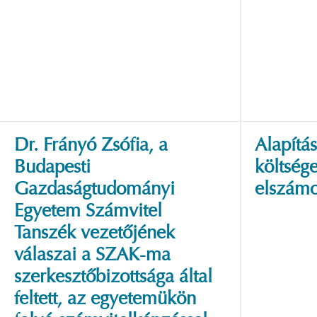
Dr. Frányó Zsófia, a
Alapítá
Budapesti
költség
Gazdaságtudományi
elszámo
Egyetem Számvitel
Tanszék vezetőjének
válaszai a SZAK-ma
szerkesztőbizottsága által
feltett, az egyetemükön