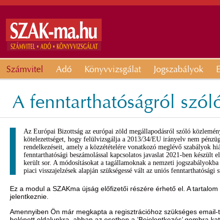
Számvitel
Adó
Könyvvizsgálat
Jogszabályok
E
A fenntarthatóságról sz
Az Európai Bizottság az európai zöld megállapodásról szóló közlemén
kötelezettséget, hogy felülvizsgálja a 2013/34/EU irányelv nem pénzü
rendelkezéseit, amely a közzétételére vonatkozó meglévő szabályok hiá
fenntarthatósági beszámolással kapcsolatos javaslat 2021-ben készült e
került sor. A módosításokat a tagállamoknak a nemzeti jogszabályokba i
piaci visszajelzések alapján szükségessé vált az uniós fenntarthatósági s
Ez a modul a SZAKma újság előfizetői részére érhető el. A tartalom
jelentkeznie.
Amennyiben Ön már megkapta a regisztrációhoz szükséges email-t, 
belépett oldalunkra, abban az esetben a ’Bejelentkezés’ gombra ka