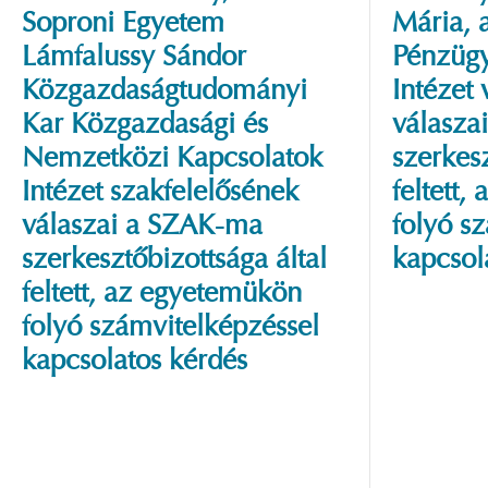
Soproni Egyetem
Mária, 
Lámfalussy Sándor
Pénzügy
Közgazdaságtudományi
Intézet
Kar Közgazdasági és
válasza
Nemzetközi Kapcsolatok
szerkesz
Intézet szakfelelősének
feltett
válaszai a SZAK-ma
folyó s
szerkesztőbizottsága által
kapcsol
feltett, az egyetemükön
folyó számvitelképzéssel
kapcsolatos kérdés