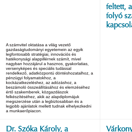
feltett
folyó s
kapcsol
A számvitel oktatása a világ vezető
gazdaságtudományi egyetemein az egyik
legfontosabb stratégiai, innovációs és
hatékonysági alappillérnek számít, mivel
nagyban hozzájárul a hasznos, gyakorlatias,
versenyképes és speciális tudással
rendelkező, adatközpontú döntéshozatalhoz, a
pénzügyi folyamatokhoz, a
kockázatkezeléshez, az adózáshoz, a
beszámoló összeállításához és elemzéséhez
értő szakemberek, közgazdászok
felkészítéséhez, akik az alapdiplomájuk
megszerzése után a legbiztosabban és a
legjobb ajánlatok mellett tudnak elhelyezkedni
a munkaerőpiacon.
Dr. Szóka Károly, a
Várkony