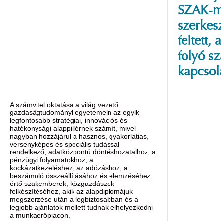
SZAK-
szerkesz
feltett
folyó s
kapcsol
A számvitel oktatása a világ vezető
gazdaságtudományi egyetemein az egyik
legfontosabb stratégiai, innovációs és
hatékonysági alappillérnek számít, mivel
nagyban hozzájárul a hasznos, gyakorlatias,
versenyképes és speciális tudással
rendelkező, adatközpontú döntéshozatalhoz, a
pénzügyi folyamatokhoz, a
kockázatkezeléshez, az adózáshoz, a
beszámoló összeállításához és elemzéséhez
értő szakemberek, közgazdászok
felkészítéséhez, akik az alapdiplomájuk
megszerzése után a legbiztosabban és a
legjobb ajánlatok mellett tudnak elhelyezkedni
a munkaerőpiacon.