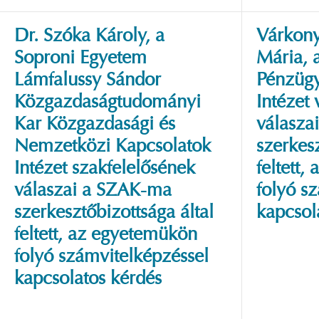
Dr. Szóka Károly, a
Várkony
Soproni Egyetem
Mária, 
Lámfalussy Sándor
Pénzügy
Közgazdaságtudományi
Intézet
Kar Közgazdasági és
válasza
Nemzetközi Kapcsolatok
szerkesz
Intézet szakfelelősének
feltett
válaszai a SZAK-ma
folyó s
szerkesztőbizottsága által
kapcsol
feltett, az egyetemükön
folyó számvitelképzéssel
kapcsolatos kérdés