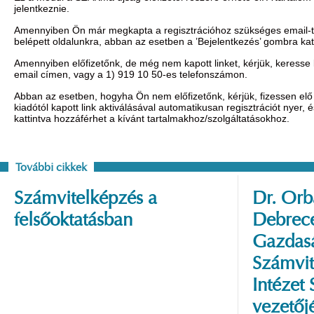
jelentkeznie.
Amennyiben Ön már megkapta a regisztrációhoz szükséges email-t, 
belépett oldalunkra, abban az esetben a ’Bejelentkezés’ gombra ka
Amennyiben előfizetőnk, de még nem kapott linket, kérjük, keresse
email címen, vagy a 1) 919 10 50-es telefonszámon.
Abban az esetben, hogyha Ön nem előfizetőnk, kérjük, fizessen elő 
kiadótól kapott link aktiválásával automatikusan regisztrációt nyer,
kattintva hozzáférhet a kívánt tartalmakhoz/szolgáltatásokhoz.
További cikkek
Számvitelképzés a
Dr. Orbá
felsőoktatásban
Debrec
Gazdas
Számvit
Intézet
vezetőj