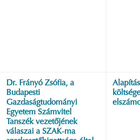
Dr. Frányó Zsófia, a
Alapítá
Budapesti
költség
Gazdaságtudományi
elszámo
Egyetem Számvitel
Tanszék vezetőjének
válaszai a SZAK-ma