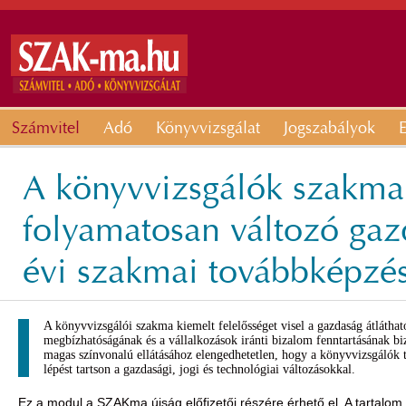
Számvitel
Adó
Könyvvizsgálat
Jogszabályok
E
A könyvvizsgálók szakma
folyamatosan változó gaz
évi szakmai továbbképzé
A könyvvizsgálói szakma kiemelt felelősséget visel a gazdaság átlátha
megbízhatóságának és a vállalkozások iránti bizalom fenntartásának bi
magas színvonalú ellátásához elengedhetetlen, hogy a könyvvizsgálók t
lépést tartson a gazdasági, jogi és technológiai változásokkal.
Ez a modul a SZAKma újság előfizetői részére érhető el. A tartalom