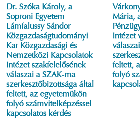
Dr. Szóka Károly, a
Várkony
Soproni Egyetem
Mária, 
Lámfalussy Sándor
Pénzügy
Közgazdaságtudományi
Intézet
Kar Közgazdasági és
válasza
Nemzetközi Kapcsolatok
szerkesz
Intézet szakfelelősének
feltett
válaszai a SZAK-ma
folyó s
szerkesztőbizottsága által
kapcsol
feltett, az egyetemükön
folyó számvitelképzéssel
kapcsolatos kérdés