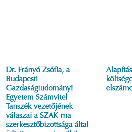
Dr. Frányó Zsófia, a
Alapítá
Budapesti
költség
Gazdaságtudományi
elszámo
Egyetem Számvitel
Tanszék vezetőjének
válaszai a SZAK-ma
szerkesztőbizottsága által