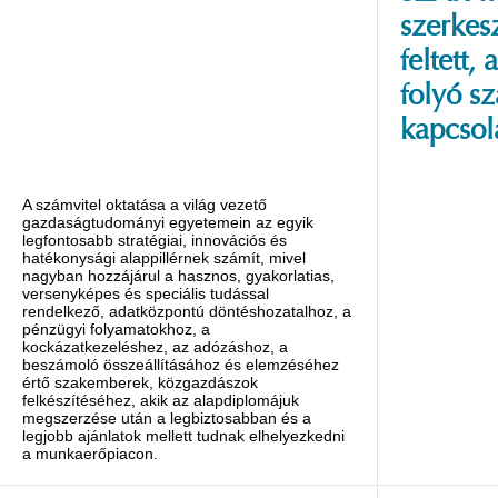
szerkesz
feltett
folyó s
kapcsol
A számvitel oktatása a világ vezető
gazdaságtudományi egyetemein az egyik
legfontosabb stratégiai, innovációs és
hatékonysági alappillérnek számít, mivel
nagyban hozzájárul a hasznos, gyakorlatias,
versenyképes és speciális tudással
rendelkező, adatközpontú döntéshozatalhoz, a
pénzügyi folyamatokhoz, a
kockázatkezeléshez, az adózáshoz, a
beszámoló összeállításához és elemzéséhez
értő szakemberek, közgazdászok
felkészítéséhez, akik az alapdiplomájuk
megszerzése után a legbiztosabban és a
legjobb ajánlatok mellett tudnak elhelyezkedni
a munkaerőpiacon.