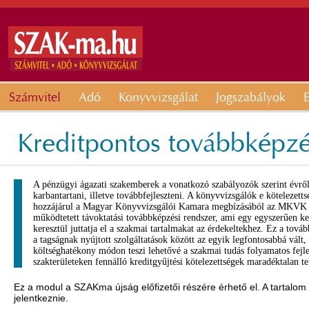
Számvitel
Adó
Könyvvizsgálat
Jogszabályok
E
Kreditpontos továbbképz
A pénzügyi ágazati szakemberek a vonatkozó szabályozók szerint évről 
karbantartani, illetve továbbfejleszteni. A könyvvizsgálók e kötelezetts
hozzájárul a Magyar Könyvvizsgálói Kamara megbízásából az MKVK O
működtetett távoktatási továbbképzési rendszer, ami egy egyszerűen kez
keresztül juttatja el a szakmai tartalmakat az érdekeltekhez. Ez a tov
a tagságnak nyújtott szolgáltatások között az egyik legfontosabbá vált,
költséghatékony módon teszi lehetővé a szakmai tudás folyamatos fejle
szakterületeken fennálló kreditgyűjtési kötelezettségek maradéktalan tel
Ez a modul a SZAKma újság előfizetői részére érhető el. A tartalom
jelentkeznie.