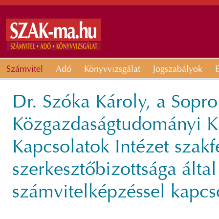
Számvitel
Adó
Könyvvizsgálat
Jogszabályok
E
Dr. Szóka Károly, a Sopr
Közgazdaságtudományi K
Kapcsolatok Intézet szak
szerkesztőbizottsága által
számvitelképzéssel kapcs