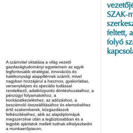
vezetőj
SZAK-
szerkesz
feltett
folyó s
kapcsol
A számvitel oktatása a világ vezető
gazdaságtudományi egyetemein az egyik
legfontosabb stratégiai, innovációs és
hatékonysági alappillérnek számít, mivel
nagyban hozzájárul a hasznos, gyakorlatias,
versenyképes és speciális tudással
rendelkező, adatközpontú döntéshozatalhoz, a
pénzügyi folyamatokhoz, a
kockázatkezeléshez, az adózáshoz, a
beszámoló összeállításához és elemzéséhez
értő szakemberek, közgazdászok
felkészítéséhez, akik az alapdiplomájuk
megszerzése után a legbiztosabban és a
legjobb ajánlatok mellett tudnak elhelyezkedni
a munkaerőpiacon.