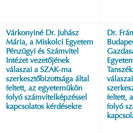
Várkonyiné Dr. Juhász
Dr. Frán
Mária, a Miskolci Egyetem
Budapes
Pénzügyi és Számvitel
Gazdas
Intézet vezetőjének
Egyetem
válaszai a SZAK-ma
Tanszék
szerkesztőbizottsága által
válasza
feltett, az egyetemükön
szerkesz
folyó számvitelképzéssel
feltett
kapcsolatos kérdésekre
folyó s
kapcsol