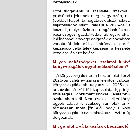
befolyásolják.
Ettől függetlenül a számviteli szakm
problémák jelennek meg, vagy azért, me
(például kapott támogatások elszámolása
sajátosságok miatt. Például a 2025-ös üz
lesznek, melyre üzletileg reagálnak és ad
veszteséges gazdálkodásnak egyik oka
leállításával és/vagy dolgozók elbocsátá
zárlatánál felmerül a hátrányos szerz
képzendő céltartalék képzése, a készlete
kezelése és értékelése.
Milyen nehézségeket, szakmai kihív
könyvvizsgálók együttműködésében?
– A könyvvizsgálók és a beszámolót kész
2025-ös üzleti év zárása jelentős változás
könyvvizsgálóknak ugyanis a 2025-ös üz
archiválni. A két fél kapcsolata így te
szükséges dokumentumokat elektroni
szakemberektől. Nem csak a teljes könyv
egyéb adatra is szükség van elektronik
tömegesen most jön elő, hogy a könyv
könyvvizsgáló kiszolgálásához. Ezt még
dolgoznak.
Mit gondol a vállalkozások beszámolói