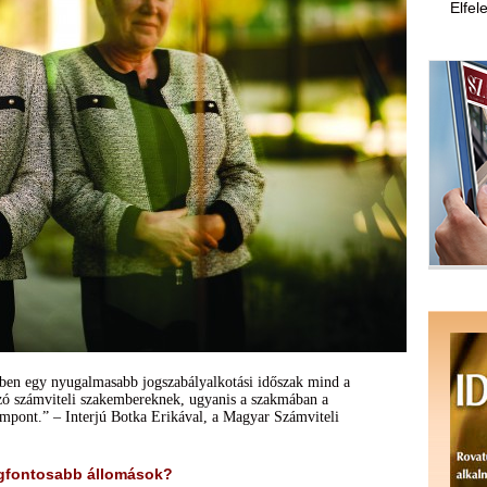
Elfel
kben egy nyugalmasabb jogszabályalkotási időszak mind a
zó számviteli szakembereknek, ugyanis a szakmában a
empont.” – Interjú Botka Erikával, a Magyar Számviteli
legfontosabb állomások?