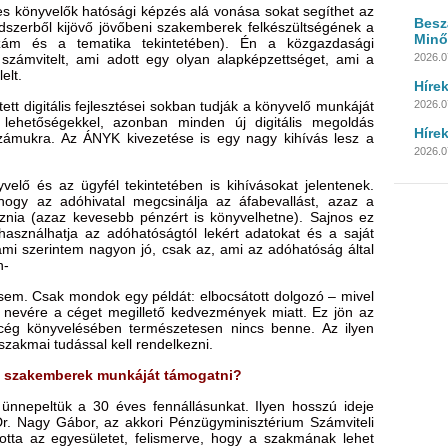
 könyvelők hatósági képzés alá vonása sokat segíthet az
Besz
ndszerből kijövő jövőbeni szakemberek felkészültségének a
Minő
zám és a tematika tekintetében). Én a közgazdasági
számvitelt, ami adott egy olyan alapképzettséget, ami a
2026.0
elt.
Híre
t digitális fejlesztései sokban tudják a könyvelő munkáját
2026.07
 lehetőségekkel, azonban minden új digitális megoldás
Híre
számukra. Az ÁNYK kivezetése is egy nagy kihívás lesz a
2026.07
velő és az ügyfél tekintetében is kihívásokat jelentenek.
hogy az adóhivatal megcsinálja az áfabevallást, azaz a
znia (azaz kevesebb pénzért is könyvelhetne). Sajnos ez
asználhatja az adóhatóságtól lekért adatokat és a saját
 ami szerintem nagyon jó, csak az, ami az adóhatóság által
n-
y sem. Csak mondok egy példát: elbocsátott dolgozó – mivel
 nevére a céget megillető kedvezmények miatt. Ez jön az
 cég könyvelésében természetesen nincs benne. Az ilyen
zakmai tudással kell rendelkezni.
li szakemberek munkáját támogatni?
 ünnepeltük a 30 éves fennállásunkat. Ilyen hosszú ideje
. Nagy Gábor, az akkori Pénzügyminisztérium Számviteli
totta az egyesületet, felismerve, hogy a szakmának lehet