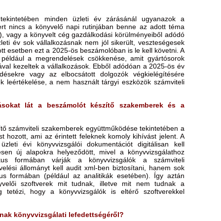
a tekintetében minden üzleti év zárásánál ugyanazok a
rt nincs a könyvelő napi rutinjában benne az adott téma
), vagy a könyvelt cég gazdálkodási körülményeiből adódó
leti év sok vállalkozásnak nem jól sikerült, veszteségesek
ott esetben ezt a 2025-ös beszámolóban is le kell követni. A
 például a megrendelések csökkenése, amit gyártósorok
sával kezeltek a vállalkozások. Ebből adódóan a 2025-ös év
ődésekre vagy az elbocsátott dolgozók végkielégítésére
k leértékelése, a nem használt tárgyi eszközök számviteli
ásokat lát a beszámolót készítő szakemberek és a
ítő számviteli szakemberek együttműködése tekintetében a
t hozott, ami az érintett feleknek komoly kihívást jelent. A
leti évi könyvvizsgálói dokumentációt digitálisan kell
ljesen új alapokra helyeződött, mivel a könyvvizsgálathoz
kus formában várják a könyvvizsgálók a számviteli
elési állományt kell audit xml-ben biztosítani, hanem sok
us formában (például az analitikák esetében). Így aztán
elői szoftverek mit tudnak, illetve mit nem tudnak a
 tetézi, hogy a könyvvizsgálók is eltérő szoftverekkel
nak könyvvizsgálati lefedettségéről?