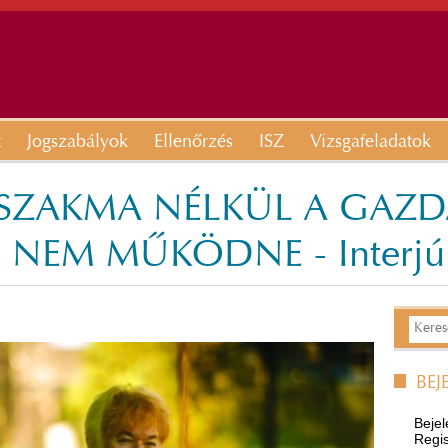
t
Jogszabályok
Ellenőrzés
ISZ
Vizsgafeladatok
 SZAKMA NÉLKÜL A GAZDA
NEM MŰKÖDNE - Interjú B
BEJ
Bejel
Regis