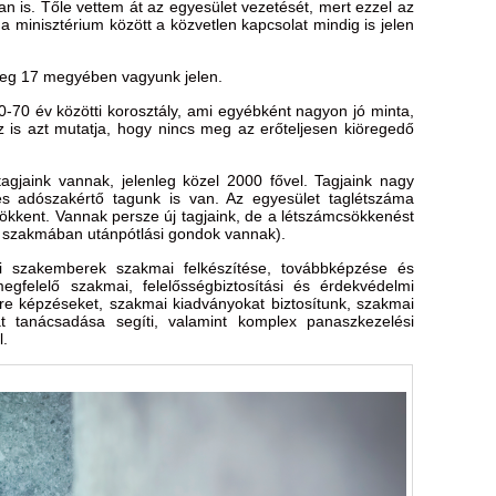
an is. Tőle vettem át az egyesület vezetését, mert ezzel az
 a minisztérium között a közvetlen kapcsolat mindig is jelen
leg 17 megyében vagyunk jelen.
-70 év közötti korosztály, ami egyébként nagyon jó minta,
z is azt mutatja, hogy nincs meg az erőteljesen kiöregedő
gjaink vannak, jelenleg közel 2000 fővel. Tagjaink nagy
és adószakértő tagunk is van. Az egyesület taglétszáma
sökkent. Vannak persze új tagjaink, de a létszámcsökkenést
a szakmában utánpótlási gondok vannak).
li szakemberek szakmai felkészítése, továbbképzése és
egfelelő szakmai, felelősségbiztosítási és érdekvédelmi
zére képzéseket, szakmai kiadványokat biztosítunk, szakmai
t tanácsadása segíti, valamint komplex panaszkezelési
l.