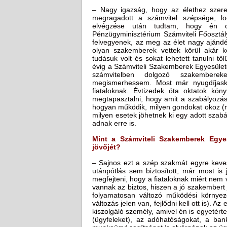
– Nagy igazság, hogy az élethez szere
megragadott a számvitel szépsége, lo
elvégzése után tudtam, hogy én cs
Pénzügyminisztérium Számviteli Főosztál
felvegyenek, az meg az élet nagy ajándé
olyan szakemberek vettek körül akár k
tudásuk volt és sokat lehetett tanulni tő
évig a Számviteli Szakemberek Egyesületé
számvitelben dolgozó szakemberek
megismerhessem. Most már nyugdíjask
fiataloknak. Évtizedek óta oktatok köny
megtapasztalni, hogy amit a szabályozás
hogyan működik, milyen gondokat okoz (me
milyen esetek jöhetnek ki egy adott szab
adnak erre is.
Mint a Számviteli Szakemberek Egye
jövőjét?
– Sajnos ezt a szép szakmát egyre keves
utánpótlás sem biztosított, már most is
megfejteni, hogy a fiataloknak miért ne
vannak az biztos, hiszen a jó szakembert jó
folyamatosan változó működési környe
változás jelen van, fejlődni kell ott is).
kiszolgáló személy, amivel én is egyetérte
(ügyfeleket), az adóhatóságokat, a bank