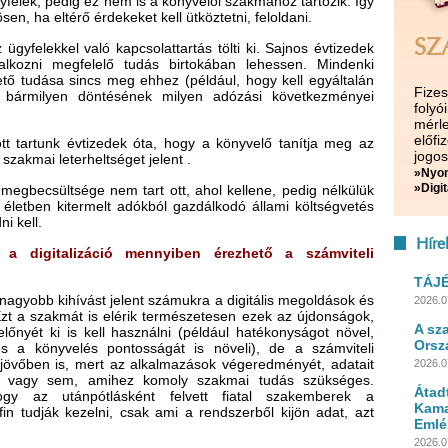
felek, pedig ez nem is a könyvelői szakmához tartozik. Így
en, ha eltérő érdekeket kell ütköztetni, feloldani.
SZ
gyfelekkel való kapcsolattartás tölti ki. Sajnos évtizedek
alkozni megfelelő tudás birtokában lehessen. Mindenki
ető tudása sincs meg ehhez (például, hogy kell egyáltalán
Fize
án bármilyen döntésének milyen adózási következményei
folyó
mérle
előf
t tartunk évtizedek óta, hogy a könyvelő tanítja meg az
jogos
i szakmai leterheltséget jelent .
»Nyom
»Digit
megbecsültsége nem tart ott, ahol kellene, pedig nélkülük
letben kitermelt adókból gazdálkodó állami költségvetés
i kell.
Híre
ve a digitalizáció mennyiben érezhető a számviteli
TÁJ
nagyobb kihívást jelent számukra a digitális megoldások és
2026.0
Ezt a szakmát is elérik természetesen ezek az újdonságok,
A sz
nyét ki is kell használni (például hatékonyságot növel,
Orsz
és a könyvelés pontosságát is növeli), de a számviteli
övőben is, mert az alkalmazások végeredményét, adatait
2026.0
jó-e vagy sem, amihez komoly szakmai tudás szükséges.
Átad
ogy az utánpótlásként felvett fiatal szakemberek a
Kama
ofin tudják kezelni, csak ami a rendszerből kijön adat, azt
Emlé
2026.0