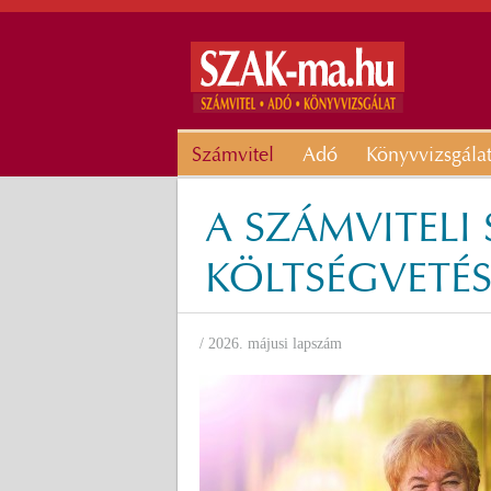
Számvitel
Adó
Könyvvizsgála
A SZÁMVITELI
KÖLTSÉGVETÉS 
/ 2026. májusi lapszám