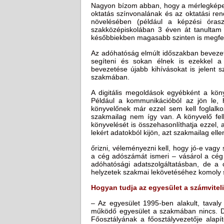
Nagyon bízom abban, hogy a mérlegképes
oktatás színvonalának és az oktatási re
növelésében (például a képzési óras
szakközépiskolában 3 éven át tanultam 
későbbiekben magasabb szinten is megfel
Az adóhatóság elmúlt időszakban bevezetet
segíteni és sokan élnek is ezekkel a
bevezetése újabb kihívásokat is jelent 
szakmában.
A digitális megoldások egyébként a köny
Például a kommunikációból az jön le, 
könyvelőnek már ezzel sem kell foglalko
szakmailag nem így van. A könyvelő felh
könyvelését is összehasonlíthatja ezzel,
lekért adatokból kijön, azt szakmailag elle
őrizni, véleményezni kell, hogy jó-e vag
a cég adószámát ismeri – vásárol a cég
adóhatósági adatszolgáltatásban, de a
helyzetek szakmai lekövetéséhez komoly s
Hogyan tudja az egyesület a számvite
– Az egyesület 1995-ben alakult, tavaly
működő egyesület a szakmában nincs. Dr
Főosztályának a főosztályvezetője alapí