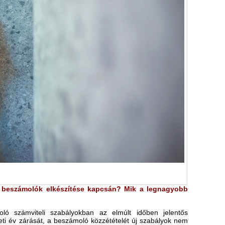
vi beszámolók elkészítése kapcsán? Mik a legnagyobb
oló számviteli szabályokban az elmúlt időben jelentős
eti év zárását, a beszámoló közzétételét új szabályok nem