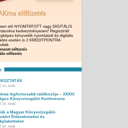
AKma előfizetés
ssen elő NYOMTATOTT vagy DIGITÁLIS
iratunkra kedvezményesen! Regisztrált
gképes könyvelők nyomtatott és digitális
izetés esetén is 2 KREDITPONTRA
ultak.
tatott előfizetés
ális előfizetés
k
ÉKOZTATÁS
7.14., kedd
akma legfontosabb találkozója – XXXIV.
ágos Könyvvizsgálói Konferencia
7.14., kedd
ták a Magyar Könyvvizsgálói
ráért Érdemérmeket és
kplaketteket
7.14., kedd