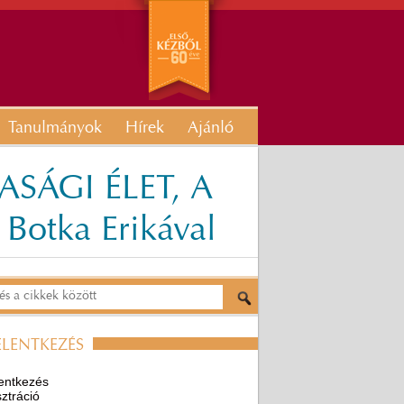
Tanulmányok
Hírek
Ajánló
SÁGI ÉLET, A
otka Erikával
ELENTKEZÉS
entkezés
ztráció