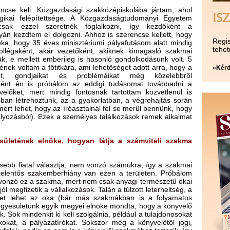
ncse kell. Közgazdasági szakközépiskolába jártam, ahol
ISZ
gikai felépítettsége. A Közgazdaságtudományi Egyetem
ak ezzel szeretnék foglalkozni, így kezdőként a
yán kezdtem el dolgozni. Ahhoz is szerencse kellett, hogy
Regis
ka, hogy 35 éves minisztériumi pályafutásom alatt mindig
tehet
ollégaként, akár vezetőként, akiknek kimagasló szakmai
lük, e mellett emberileg is hasonló gondolkodásunk volt. 5
nek voltam a főtitkára, ami lehetőséget adott arra, hogy a
»Kérd
et, gondjaikat és problémáikat még közelebbről
ént én is próbálom az eddigi tudásomat továbbadni a
velőket, mert mindig fontosnak tartottam közvetlenül is
ban létrehoztunk, az a gyakorlatban, a végrehajtás során
rt lehet, hogy az íróasztalnál fel se merül bennünk, hogy
ályozásból). Ezek a személyes találkozások remek alkalmat
sületének elnöke, hogyan látja a számviteli szakma
ebb fiatal választja, nem vonzó számukra, így a szakmai
 jelentős szakemberhiány van ezen a területen. Próbálom
m vonzó ez a szakma, mert nem csak anyagi természetű okai
l megfizetik a vállalkozások. Talán a túlzott leterheltség, a
zet lehet az oka (bár más szakmákban is a folyamatos
 Az egyesületünk egyik megyei elnöke mondta, hogy a könyvelő
k. Sok mindenkit ki kell szolgálnia, például a tulajdonosokat
okat, a pályázatírókat. Sokszor még a könyvelőtől jogi,