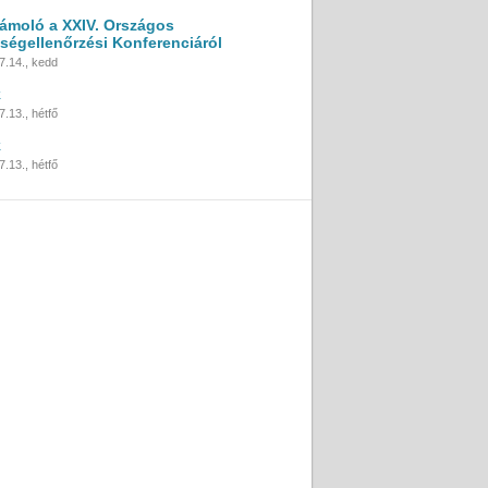
ámoló a XXIV. Országos
ségellenőrzési Konferenciáról
7.14., kedd
k
.13., hétfő
k
.13., hétfő