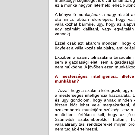
munkaügyi segítséget is elvárnának az ügy
ez a munka nagyon leterhelő lehet, különös
A könyvelő munkájának a nagy részét az ü
óta nincs abban előrelépés, hogy váll
vállalkozhat bármire, úgy, hogy az alapv
egy számlát kiállítani, vagy egyáltal
vannak).
Ezzel csak azt akarom mondani, hogy ot
ügyfelet a vállalkozás alalpjaira, ami óriás
Eközben a számviteli szakma társadalmi 
sem a gazdasági élet, sem a gazdasági é
nem működne. A jövőben ezen munkálkodn
A mesterséges intelligencia, illet
munkában?
– Azzal, hogy a szakma kiöregszik, egyre 
a mesterséges intelligencia használata. 
és úgy gondolom, hogy annak minden elő
hiszen időt lehet vele megtakarítani, 
szakemberek munkájára szükség lesz a j
minősíteni, értékelni kell, hogy az 
Számviteli szakemberektől hallom, h
vállalatirányítási rendszereket milyen pr
nem tudják értelmezni.