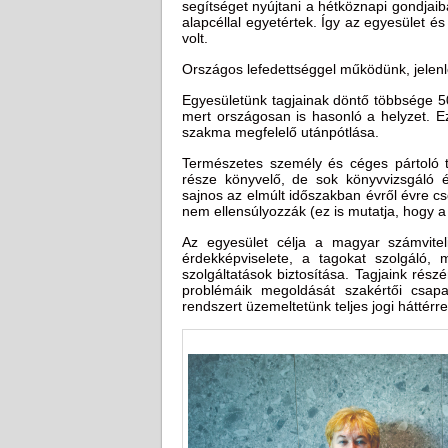
segítséget nyújtani a hétköznapi gondjaib
alapcéllal egyetértek. Így az egyesület és
volt.
Országos lefedettséggel működünk, jelen
Egyesületünk tagjainak döntő többsége 50
mert országosan is hasonló a helyzet. E
szakma megfelelő utánpótlása.
Természetes személy és céges pártoló ta
része könyvelő, de sok könyvvizsgáló 
sajnos az elmúlt időszakban évről évre c
nem ellensúlyozzák (ez is mutatja, hogy 
Az egyesület célja a magyar számvite
érdekképviselete, a tagokat szolgáló, m
szolgáltatások biztosítása. Tagjaink rés
problémáik megoldását szakértői csapa
rendszert üzemeltetünk teljes jogi háttérre