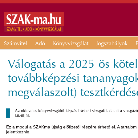
Számvitel
Adó
Könyvvizsgálat
Jogszabályok
E
Válogatás a 2025-ös köte
továbbképzési tananyagok
megválaszolt) tesztkérdés
Az okleveles könyvvizsgálói képzés írásbeli vizsgafeladatait a vizsgá
közöljük.
Ez a modul a SZAKma újság előfizetői részére érhető el. A tartalom
jelentkeznie.