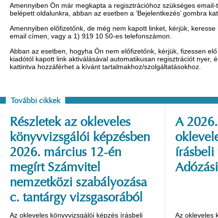
Amennyiben Ön már megkapta a regisztrációhoz szükséges email-t, 
belépett oldalunkra, abban az esetben a ’Bejelentkezés’ gombra ka
Amennyiben előfizetőnk, de még nem kapott linket, kérjük, keresse
email címen, vagy a 1) 919 10 50-es telefonszámon.
Abban az esetben, hogyha Ön nem előfizetőnk, kérjük, fizessen elő 
kiadótól kapott link aktiválásával automatikusan regisztrációt nyer,
kattintva hozzáférhet a kívánt tartalmakhoz/szolgáltatásokhoz.
További cikkek
Részletek az okleveles
A 2026.
könyvvizsgálói képzésben
oklevel
2026. március 12-én
írásbeli
megírt Számvitel
Adózási
nemzetközi szabályozása
c. tantárgy vizsgasorából
Az okleveles könyvvizsgálói képzés írásbeli
Az okleveles 