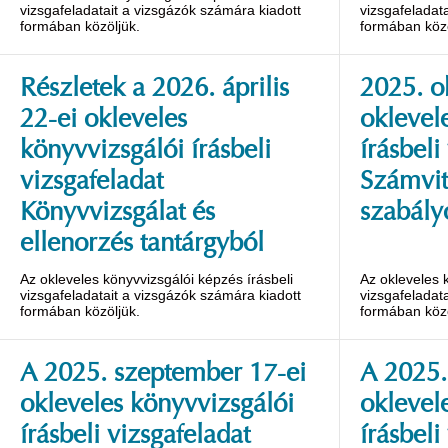
vizsgafeladatait a vizsgázók számára kiadott
vizsgafeladat
formában közöljük.
formában közö
Részletek a 2026. április
2025. o
22-ei okleveles
oklevel
könyvvizsgálói írásbeli
írásbeli
vizsgafeladat
Számvit
Könyvvizsgálat és
szabály
ellenorzés tantárgyból
Az okleveles könyvvizsgálói képzés írásbeli
Az okleveles 
vizsgafeladatait a vizsgázók számára kiadott
vizsgafeladat
formában közöljük.
formában közö
A 2025. szeptember 17-ei
A 2025.
okleveles könyvvizsgálói
oklevel
írásbeli vizsgafeladat
írásbeli