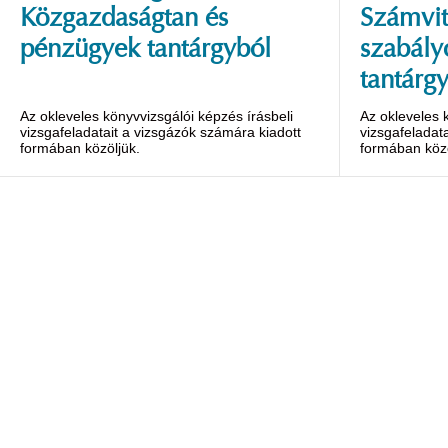
Közgazdaságtan és
Számvit
pénzügyek tantárgyból
szabály
tantárg
Az okleveles könyvvizsgálói képzés írásbeli
Az okleveles 
vizsgafeladatait a vizsgázók számára kiadott
vizsgafeladat
formában közöljük.
formában közö