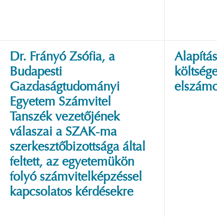
Dr. Frányó Zsófia, a
Alapítá
Budapesti
költség
Gazdaságtudományi
elszámo
Egyetem Számvitel
Tanszék vezetőjének
válaszai a SZAK-ma
szerkesztőbizottsága által
feltett, az egyetemükön
folyó számvitelképzéssel
kapcsolatos kérdésekre