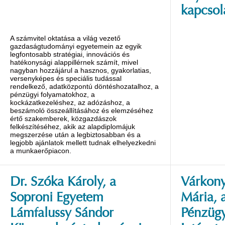
kapcsol
A számvitel oktatása a világ vezető
gazdaságtudományi egyetemein az egyik
legfontosabb stratégiai, innovációs és
hatékonysági alappillérnek számít, mivel
nagyban hozzájárul a hasznos, gyakorlatias,
versenyképes és speciális tudással
rendelkező, adatközpontú döntéshozatalhoz, a
pénzügyi folyamatokhoz, a
kockázatkezeléshez, az adózáshoz, a
beszámoló összeállításához és elemzéséhez
értő szakemberek, közgazdászok
felkészítéséhez, akik az alapdiplomájuk
megszerzése után a legbiztosabban és a
legjobb ajánlatok mellett tudnak elhelyezkedni
a munkaerőpiacon.
Dr. Szóka Károly, a
Várkony
Soproni Egyetem
Mária, 
Lámfalussy Sándor
Pénzügy