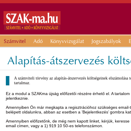
Számvitel
Adó
Könyvvizsgálat
Jogszabályok
E
Alapítás-átszervezés költ
A számviteli törvény az alapítás-átszervezés költségeinek elszámolása t
tartalmaz.
Ez a modul a SZAKma újság előfizetői részére érhető el. A tartalom
jelentkeznie.
Amennyiben Ön már megkapta a regisztrációhoz szükséges email-t, 
belépett oldalunkra, abban az esetben a ’Bejelentkezés’ gombra ka
Amennyiben előfizetőnk, de még nem kapott linket, kérjük, keresse
email címen, vagy a 1) 919 10 50-es telefonszámon.