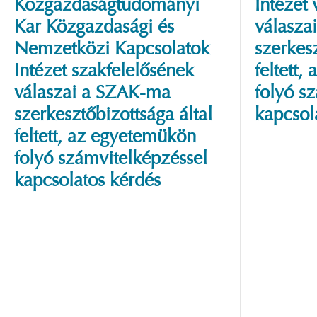
Közgazdaságtudományi
Intézet
Kar Közgazdasági és
válasza
Nemzetközi Kapcsolatok
szerkesz
Intézet szakfelelősének
feltett
válaszai a SZAK-ma
folyó s
szerkesztőbizottsága által
kapcsol
feltett, az egyetemükön
folyó számvitelképzéssel
kapcsolatos kérdés