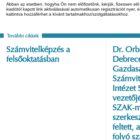
Abban az esetben, hogyha Ön nem előfizetőnk, kérjük, fizessen elő 
kiadótól kapott link aktiválásával automatikusan regisztrációt nyer,
kattintva hozzáférhet a kívánt tartalmakhoz/szolgáltatásokhoz.
További cikkek
Számvitelképzés a
Dr. Orbá
felsőoktatásban
Debrec
Gazdas
Számvit
Intézet
vezetőj
SZAK-
szerkesz
feltett
folyó s