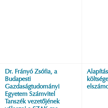
Dr. Frányó Zsófia, a
Alapítá
Budapesti
költség
Gazdaságtudományi
elszámo
Egyetem Számvitel
Tanszék vezetőjének