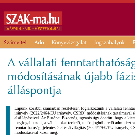
Számvitel
Adó
Könyvvizsgálat
Jogszabályok
E
A vállalati fenntarthatós
módosításának újabb fázi
álláspontja
Lapunk korábbi számaiban részletesen foglalkoztunk a vállalati fenntar
irányelv (2022/2464/EU irányelv, CSRD) módosításának tartalmával és 
első lépéseivel. Az Európai Bizottság ugyanis úgy döntött, hogy a kieme
megfogalmazott, a vállalatokat terhelő, uniós jogból eredő adminisztrat
fenntarthatósági jelentéstétel és átvilágítás (2024/1760/EU irányelv, C
módosításával kezdi meg.