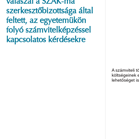
válaszai a SZAK-ma
szerkesztőbizottsága által
feltett, az egyetemükön
folyó számvitelképzéssel
kapcsolatos kérdésekre
A számviteli 
költségeinek 
lehetőséget is