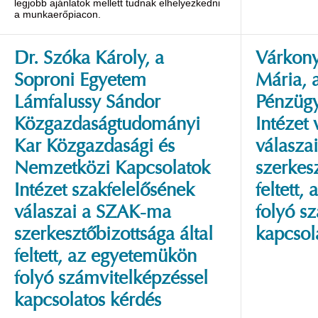
legjobb ajánlatok mellett tudnak elhelyezkedni
a munkaerőpiacon.
Dr. Szóka Károly, a
Várkony
Soproni Egyetem
Mária, 
Lámfalussy Sándor
Pénzügy
Közgazdaságtudományi
Intézet
Kar Közgazdasági és
válasza
Nemzetközi Kapcsolatok
szerkesz
Intézet szakfelelősének
feltett
válaszai a SZAK-ma
folyó s
szerkesztőbizottsága által
kapcsol
feltett, az egyetemükön
folyó számvitelképzéssel
kapcsolatos kérdés