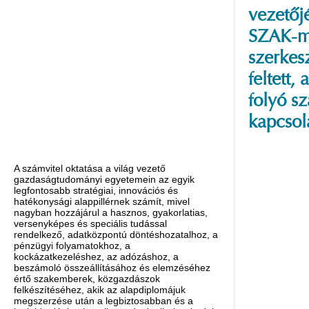
vezetőj
SZAK-
szerkesz
feltett
folyó s
kapcsol
A számvitel oktatása a világ vezető
gazdaságtudományi egyetemein az egyik
legfontosabb stratégiai, innovációs és
hatékonysági alappillérnek számít, mivel
nagyban hozzájárul a hasznos, gyakorlatias,
versenyképes és speciális tudással
rendelkező, adatközpontú döntéshozatalhoz, a
pénzügyi folyamatokhoz, a
kockázatkezeléshez, az adózáshoz, a
beszámoló összeállításához és elemzéséhez
értő szakemberek, közgazdászok
felkészítéséhez, akik az alapdiplomájuk
megszerzése után a legbiztosabban és a