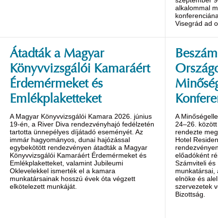
alkalommal m
konferenciána
Visegrád ad o
Átadták a Magyar
Beszámo
Könyvvizsgálói Kamaráért
Ország
Érdemérmeket és
Minőség
Emlékplaketteket
Konfere
A Magyar Könyvvizsgálói Kamara 2026. június
A Minőségelle
19-én, a River Diva rendezvényhajó fedélzetén
24–26. között
tartotta ünnepélyes díjátadó eseményét. Az
rendezte meg 
immár hagyományos, dunai hajózással
Hotel Reside
egybekötött rendezvényen átadták a Magyar
rendezvényen 
Könyvvizsgálói Kamaráért Érdemérmeket és
előadóként ré
Emlékplaketteket, valamint Jubileumi
Számviteli és
Oklevelekkel ismerték el a kamara
munkatársai,
munkatársainak hosszú évek óta végzett
elnöke és alel
elkötelezett munkáját.
szervezetek v
Bizottság.