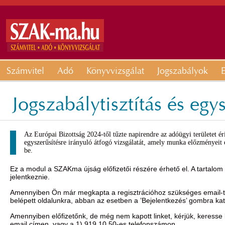
Számvitel
Adó
Könyvvizsgálat
Jogszabályok
E
Jogszabálytisztítás és eg
Az Európai Bizottság 2024-től tűzte napirendre az adóügyi területet éri
egyszerűsítésre irányuló átfogó vizsgálatát, amely munka előzményeit 
be.
Ez a modul a SZAKma újság előfizetői részére érhető el. A tartalom
jelentkeznie.
Amennyiben Ön már megkapta a regisztrációhoz szükséges email-t, 
belépett oldalunkra, abban az esetben a ’Bejelentkezés’ gombra ka
Amennyiben előfizetőnk, de még nem kapott linket, kérjük, keresse
email címen, vagy a 1) 919 10 50-es telefonszámon.