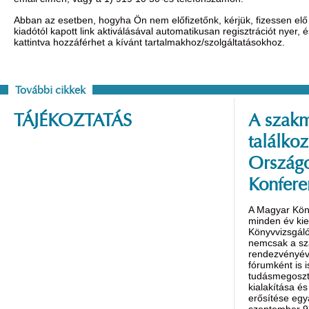
Abban az esetben, hogyha Ön nem előfizetőnk, kérjük, fizessen elő 
kiadótól kapott link aktiválásával automatikusan regisztrációt nyer,
kattintva hozzáférhet a kívánt tartalmakhoz/szolgáltatásokhoz.
További cikkek
TÁJÉKOZTATÁS
A szakm
találko
Országo
Konfere
A Magyar Kön
minden év ki
Könyvvizsgáló
nemcsak a s
rendezvényév
fórumként is 
tudásmegoszt
kialakítása é
erősítése egy
szeptember 9