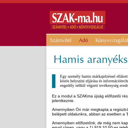
Számvitel
Adó
Könyvvizsgála
Hamis aranyéksz
Egy személy hamis márkajelzéssel ellátott 
közös helyszíni eljárása és információtec
engedély nélkül végzett tevékenység eredm
Ez a modul a SZAKma újság előfizetői rész
jelentkeznie.
Amennyiben Ön már megkapta a regisztráci
belépett oldalunkra, abban az esetben a 
Amennyiben előfizetőnk, de még nem kapot
email címen, vagy a 1) 919 10 50-es tel