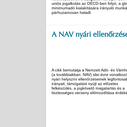
uniós jogalkotás az OECD-ben folyó, a glo
minimumadó kialakítására irányuló munká
párhuzamosan haladt.
A NAV nyári ellenőrzés
A cikk bemutatja a Nemzeti Adó- és Vámhi
(a továbbiakban: NAV) idei évre vonatkoz
nyári helyszíni ellenőrzéseinek legfontos
irányait, támogatást nyújt az előzetes
felkészülés, a jogkövető magatartás és a
tisztességes verseny előmozdítása érdek