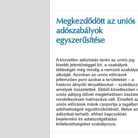
Megkezdődött az uniós
adószabályok
egyszerűsítése
A közvetlen adóztatás terén az uniós jog
kisebb jelentőséggel bír, a szabályok
többségét még mindig a nemzeti szabály
alkotják. Azonban az uniós előírások
jellemzően pont azokat a területeket – a
határon átnyúló tényállásokat – szabályoz
amelyek összetettek. Ebből következően i
uniós adójog idővel meglehetősen összete
rendelkezések halmazává vált. Emellett a
uniós előírások másik csoportja a tagállam
adóhatóságok együttműködését, illetve az
adózókat terhelő, ehhez kapcsolódó
bejelentési és adatszolgáltatási
kötelezettségeket szabályozza.