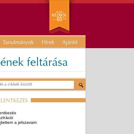
Tanulmányok
Hírek
Ajánló
ének feltárása
ELENTKEZÉS
entkezés
ztráció
ejtettem a jelszavam