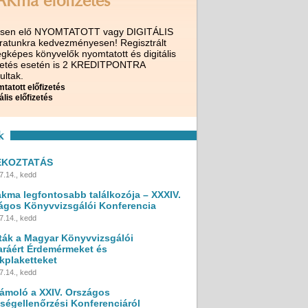
AKma előfizetés
ssen elő NYOMTATOTT vagy DIGITÁLIS
iratunkra kedvezményesen! Regisztrált
gképes könyvelők nyomtatott és digitális
izetés esetén is 2 KREDITPONTRA
ultak.
tatott előfizetés
ális előfizetés
k
ÉKOZTATÁS
7.14., kedd
akma legfontosabb találkozója – XXXIV.
ágos Könyvvizsgálói Konferencia
7.14., kedd
ták a Magyar Könyvvizsgálói
ráért Érdemérmeket és
kplaketteket
7.14., kedd
ámoló a XXIV. Országos
ségellenőrzési Konferenciáról