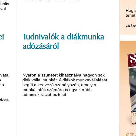
bális
val
Regis
tehet
»Kérd
ei
Tudnivalók a diákmunka
adózásáról
vatal
Nyáron a szünetet kihasználva nagyon sok
ó
diák vállal munkát. A diákok munkavállalását
abb
segíti a kedvező szabályozás, amely a
munkáltatók számára is egyszerűbb
adminisztrációt biztosít.
ében.