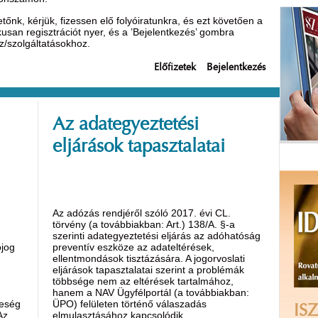
nk, kérjük, fizessen elő folyóiratunkra, és ezt követően a
ikusan regisztrációt nyer, és a ’Bejelentkezés’ gombra
oz/szolgáltatásokhoz.
Előfizetek
Bejelentkezés
Az adategyeztetési
eljárások tapasztalatai
Az adózás rendjéről szóló 2017. évi CL.
törvény (a továbbiakban: Art.) 138/A. §-a
szerinti adategyeztetési eljárás az adóhatóság
ójog
preventív eszköze az adateltérések,
ellentmondások tisztázására. A jogorvoslati
eljárások tapasztalatai szerint a problémák
többsége nem az eltérések tartalmához,
hanem a NAV Ügyfélportál (a továbbiakban:
reség
ÜPO) felületen történő válaszadás
ISZ
Az
elmulasztásához kapcsolódik.