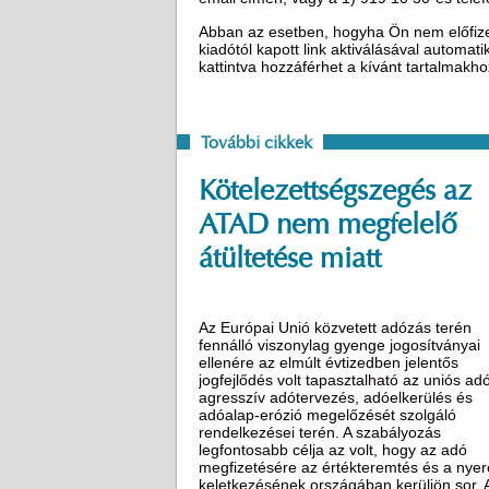
Abban az esetben, hogyha Ön nem előfizető
kiadótól kapott link aktiválásával automat
kattintva hozzáférhet a kívánt tartalmakh
További cikkek
Kötelezettségszegés az
ATAD nem megfelelő
átültetése miatt
Az Európai Unió közvetett adózás terén
fennálló viszonylag gyenge jogosítványai
ellenére az elmúlt évtizedben jelentős
jogfejlődés volt tapasztalható az uniós ad
agresszív adótervezés, adóelkerülés és
adóalap-erózió megelőzését szolgáló
rendelkezései terén. A szabályozás
legfontosabb célja az volt, hogy az adó
megfizetésére az értékteremtés és a nye
keletkezésének országában kerüljön sor. 