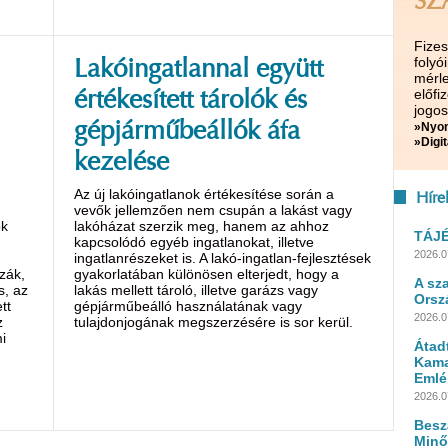
SZ
Fize
folyó
Lakóingatlannal együtt
mérle
előf
értékesített tárolók és
jogos
gépjárműbeállók áfa
»Nyom
»Digit
kezelése
Az új lakóingatlanok értékesítése során a
Híre
vevők jellemzően nem csupán a lakást vagy
ok
lakóházat szerzik meg, hanem az ahhoz
TÁJ
kapcsolódó egyéb ingatlanokat, illetve
2026.0
ingatlanrészeket is. A lakó-ingatlan-fejlesztések
zák,
gyakorlatában különösen elterjedt, hogy a
A sz
s, az
lakás mellett tároló, illetve garázs vagy
Orsz
tt
gépjárműbeálló használatának vagy
2026.0
z
tulajdonjogának megszerzésére is sor kerül.
i
Átad
Kama
Emlé
2026.0
Besz
Minő