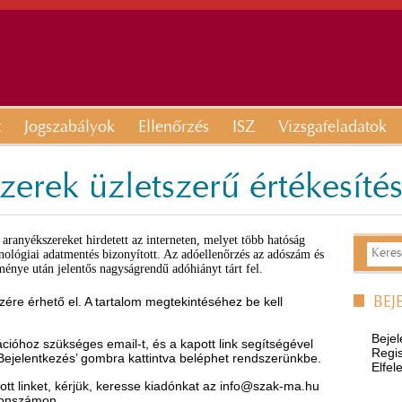
t
Jogszabályok
Ellenőrzés
ISZ
Vizsgafeladatok
erek üzletszerű értékesítés
aranyékszereket hirdetett az interneten, melyet több hatóság
hnológiai adatmentés bizonyított. Az adóellenőrzés az adószám és
énye után jelentős nagyságrendű adóhiányt tárt fel.
ére érhető el. A tartalom megtekintéséhez be kell
BEJ
Bejel
óhoz szükséges email-t, és a kapott link segítségével
Regis
’Bejelentkezés’ gombra kattintva beléphet rendszerünkbe.
Elfel
t linket, kérjük, keresse kiadónkat az
info@szak-ma.hu
efonszámon.