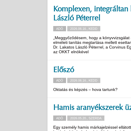
Komplexen, integráltan ke
László Péterrel
ADÓ
2026.06.16., KEDD
„Meggyőződésem, hogy a könyvvizsgálat ok
elméleti tanítás megtartása mellett esettan
Dr. Lakatos László Péterrel, a Corvinus E
az OKKT elnökével
Előszó
ADÓ
2026.06.16., KEDD
Oktatás és képzés – hova tartunk?
Hamis aranyékszerek üzl
ADÓ
2026.05.20., SZERDA
Egy személy hamis márkajelzéssel ellátott