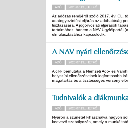
ADÓ
2026.07.13., HÉTFŐ
Az adózás rendjéről szóló 2017. évi CL. tö
adategyeztetési eljárás az adóhatóság pr
tisztázására. A jogorvoslati eljárások tap
tartalmához, hanem a NAV Ügyfélportál (a
elmulasztásához kapcsolódik.
A NAV nyári ellenőrzés
ADÓ
2026.07.13., HÉTFŐ
A cikk bemutatja a Nemzeti Adó- és Vámhi
helyszíni ellenőrzéseinek legfontosabb irá
magatartás és a tisztességes verseny el
Tudnivalók a diákmunka
ADÓ
2026.07.13., HÉTFŐ
Nyáron a szünetet kihasználva nagyon sok 
kedvező szabályozás, amely a munkáltatók