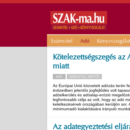
Számvitel
Adó
Könyvvizsgála
Kötelezettségszegés az
miatt
ADÓ
2026.07.13., HÉTFŐ
Az Európai Unió közvetett adózás terén fe
évtizedben jelentős jogfejlődés volt tapa
adóelkerülés és adóalap-erózió megelőzés
legfontosabb célja az volt, hogy az adó 
keletkezésének országában kerüljön sor. A
minimumadó kialakítására irányuló munk
Az adategyeztetési eljár