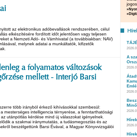
jogos
ai
»Nyom
»Digit
yitott az elektronikus adóbevallások rendszerében, célul
Híre
s elkészítésére fordított időt jelentősen vagy teljesen
ket a Nemzeti Adó- és Vámhivatal (a továbbiakban: NAV)
TÁJ
jánlásával, melynek adatai a munkáltatók, kifizetők
ak.
2026.0
A sz
Orsz
lenleg a folyamatos változások
2026.0
rzése mellett - Interjó Barsi
Átad
Kama
Emlé
2026.0
Besz
Minő
zerre több irányból érkező kihívásokkal szembesül:
2026.0
s a mesterséges intelligencia térnyerése, a fenntarthatósági
t az utánpótlás kérdése mind új válaszokat igényelnek.
Híre
elődik a szakmai iránymutatás, a tudásmegosztás és az
2026.07
sekről beszélgettünk Barsi Évával, a Magyar Könyvvizsgálói
Híre