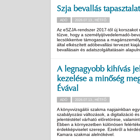
Szja bevallás tapasztalat
ADÓ
2026.07.13., HÉTFŐ
Az eSZJA-rendszer 2017-től új korszakot n
tűzve, hogy a személyijövedelemadó-bevallá
lecsökkentve támogassa a magánszemélye
által elkészített adóbevallási tervezet kia
bevallásain és adatszolgáltatásain alapuln
A legnagyobb kihívás je
kezelése a minőség megő
Évával
ADÓ
2026.07.13., HÉTFŐ
A könyvvizsgálói szakma napjainkban egys
szabályozási változások, a digitalizáció é
jelentéstétel várható előretörése, valamin
Ebben a környezetben különösen felérték
érdekképviselet szerepe. Ezekről a kérdé
Kamara szakmai alelnökével.