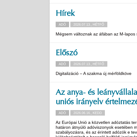
Hírek
ADÓ
2026.07.13., HÉTFŐ
Mégsem változnak az áfában az M-lapos 
Előszó
ADÓ
2026.07.13., HÉTFŐ
Digitalizáció – A szakma új mérföldköve
Az anya- és leányvállal
uniós irányelv értelmez
ADÓ
2026.06.16., KEDD
Az Európai Unió a közvetlen adóztatás ter
határon átnyúló adóviszonyok esetében me
szabályozásra, és az érintett adózók e 