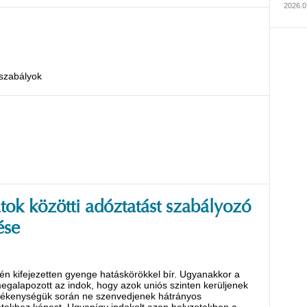
2026.07
szabályok
atok közötti adóztatást szabályozó
ése
én kifejezetten gyenge hatáskörökkel bír. Ugyanakkor a
galapozott az indok, hogy azok uniós szinten kerüljenek
tevékenységük során ne szenvedjenek hátrányos