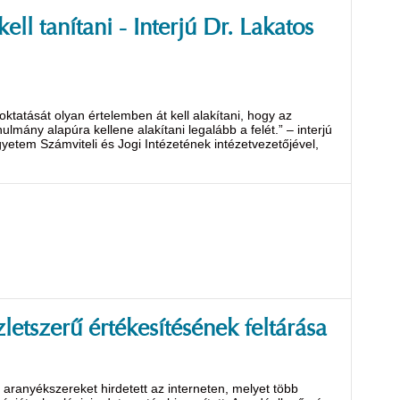
ll tanítani - Interjú Dr. Lakatos
tatását olyan értelemben át kell alakítani, hogy az
ulmány alapúra kellene alakítani legalább a felét.” – interjú
gyetem Számviteli és Jogi Intézetének intézetvezetőjével,
etszerű értékesítésének feltárása
 aranyékszereket hirdetett az interneten, melyet több