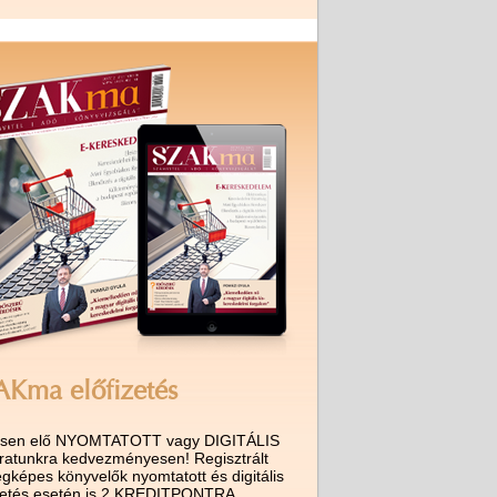
AKma előfizetés
ssen elő NYOMTATOTT vagy DIGITÁLIS
iratunkra kedvezményesen! Regisztrált
gképes könyvelők nyomtatott és digitális
izetés esetén is 2 KREDITPONTRA