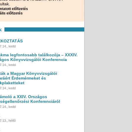
ultak.
tatott előfizetés
ális előfizetés
k
ÉKOZTATÁS
7.14., kedd
akma legfontosabb találkozója – XXXIV.
ágos Könyvvizsgálói Konferencia
7.14., kedd
ták a Magyar Könyvvizsgálói
ráért Érdemérmeket és
kplaketteket
7.14., kedd
ámoló a XXIV. Országos
ségellenőrzési Konferenciáról
7.14., kedd
k
.13., hétfő
k