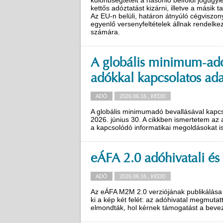
különbségtételt a hasonló belföldi jogügy
kettős adóztatást kizárni, illetve a másik
Az EU-n belüli, határon átnyúló cégviszon
egyenlő versenyfeltételek állnak rendelk
számára.
A globális minimum-adós
adókkal kapcsolatos ada
ADÓ
2026.06.16., KEDD
A globális minimumadó bevallásával kapcs
2026. június 30. A cikkben ismertetem az 
a kapcsolódó informatikai megoldásokat is
eÁFA 2.0 adóhivatali és
ADÓ
2026.06.16., KEDD
Az eÁFA M2M 2.0 verziójának publikálása é
ki a kép két felét: az adóhivatal megmutatt
elmondták, hol kérnek támogatást a beve