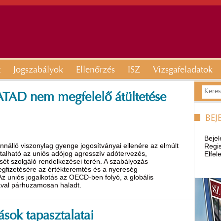
t
Jogszabályok
Ellenőrzés
ISZ
Vizsgafeladatok
 ATAD nem megfelelő átültetése
BEJ
Bejel
nnálló viszonylag gyenge jogosítványai ellenére az elmúlt
Regis
sztalható az uniós adójog agresszív adótervezés,
Elfel
ét szolgáló rendelkezései terén. A szabályozás
megfizetésére az értékteremtés és a nyereség
z uniós jogalkotás az OECD-ben folyó, a globális
ával párhuzamosan haladt.
ások tapasztalatai