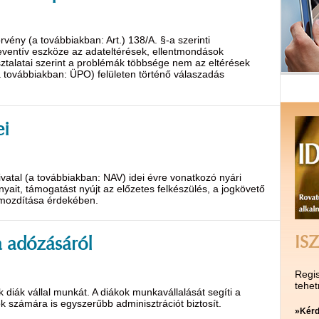
rvény (a továbbiakban: Art.) 138/A. §-a szerinti
eventív eszköze az adateltérések, ellentmondások
asztalatai szerint a problémák többsége nem az eltérések
 továbbiakban: ÜPO) felületen történő válaszadás
ei
vatal (a továbbiakban: NAV) idei évre vonatkozó nyári
nyait, támogatást nyújt az előzetes felkészülés, a jogkövető
őmozdítása érdekében.
ISZ
 adózásáról
Regis
tehet
diák vállal munkát. A diákok munkavállalását segíti a
 számára is egyszerűbb adminisztrációt biztosít.
»Kérd