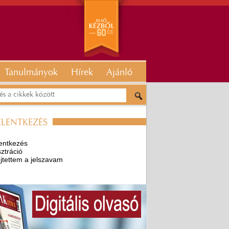
Tanulmányok
Hírek
Ajánló
ELENTKEZÉS
entkezés
ztráció
ejtettem a jelszavam