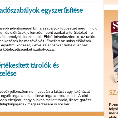
adószabályok egyszerűsítése
kisebb jelentőséggel bír, a szabályok többségét még mindig
uniós előírások jellemzően pont azokat a területeket – a
zák, amelyek összetettek. Ebből következően is, az uniós
delkezések halmazává vált. Emellett az uniós előírások
 együttműködését, illetve az adózókat terhelő, ehhez
si kötelezettségeket szabályozza.
tékesített tárolók és
zelése
a vevők jellemzően nem csupán a lakást vagy lakóházat
SZ
yéb ingatlanokat, illetve ingatlanrészeket is. A lakó-
en elterjedt, hogy a lakás mellett tároló, illetve garázs
ulajdonjogának megszerzésére is sor kerül.
Fize
folyó
mérle
előf