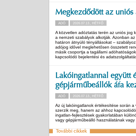
Megkezdődött az uniós 
ADÓ
2026.07.13., HÉTFŐ
A közvetlen adóztatás terén az uniós jog 
a nemzeti szabályok alkotják. Azonban az 
határon átnyúló tényállásokat – szabályoz
adójog idővel meglehetősen összetett ren
másik csoportja a tagállami adóhatóságok
kapcsolódó bejelentési és adatszolgáltatá
Lakóingatlannal együtt ér
gépjárműbeállók áfa ke
ADÓ
2026.07.13., HÉTFŐ
Az új lakóingatlanok értékesítése során 
szerzik meg, hanem az ahhoz kapcsolódó eg
ingatlan-fejlesztések gyakorlatában különös
vagy gépjárműbeálló használatának vagy t
További cikkek