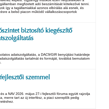
letekhez képest. Ugyanígy indokolt ezen helyzetekben a
 tagállamban megfizetett adó beszámítását kötelezővé tenni.
yok így a tagállamiakkal azonos elbírálás alá esnek, és
ezésre a belső piacon működő vállalkozáscsoportok
zintet biztosító kiegészítő
tszolgáltatás
olatos adatszolgáltatás, a DAC9/GIR benyújtási határideje
adatszolgáltatás tartalmát és formáját, továbbá bemutatom
.
 fejlesztői szemmel
s a NAV 2026. május 27-i fejlesztői fóruma együtt rajzolja
a, merre tart az új interfész, a piaci szereplők pedig
zetéshez.