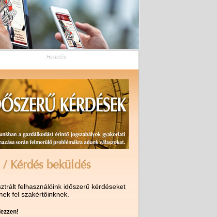
Hirdetés
 / Kérdés beküldés
ztrált felhasználóink időszerű kérdéseket
nek fel szakértőinknek.
ezzen!