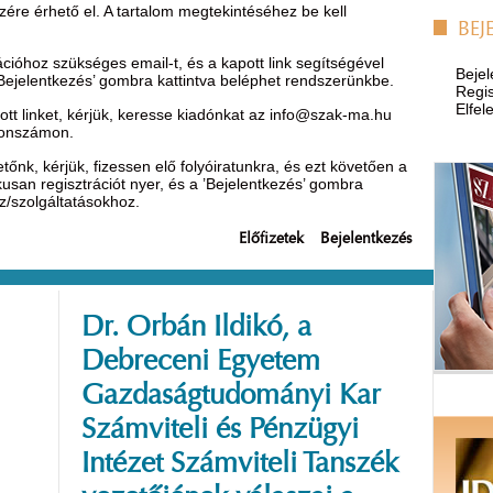
ére érhető el. A tartalom megtekintéséhez be kell
BEJ
óhoz szükséges email-t, és a kapott link segítségével
Bejel
’Bejelentkezés’ gombra kattintva beléphet rendszerünkbe.
Regis
Elfel
t linket, kérjük, keresse kiadónkat az
info@szak-ma.hu
efonszámon.
nk, kérjük, fizessen elő folyóiratunkra, és ezt követően a
ikusan regisztrációt nyer, és a ’Bejelentkezés’ gombra
oz/szolgáltatásokhoz.
Előfizetek
Bejelentkezés
Dr. Orbán Ildikó, a
Debreceni Egyetem
Gazdaságtudományi Kar
Számviteli és Pénzügyi
Intézet Számviteli Tanszék