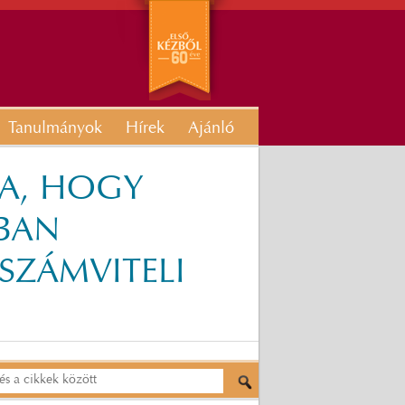
Tanulmányok
Hírek
Ajánló
JA, HOGY
BBAN
SZÁMVITELI