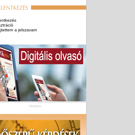
ELENTKEZÉS
entkezés
ztráció
ejtettem a jelszavam
Hirdetés