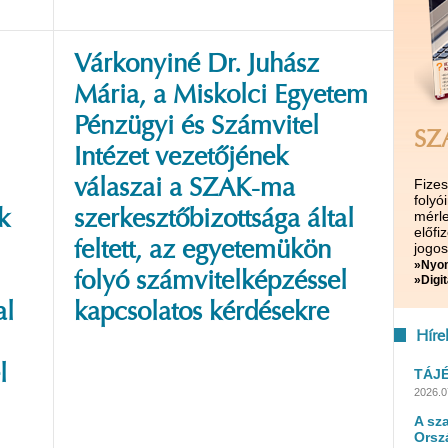
Várkonyiné Dr. Juhász
Mária, a Miskolci Egyetem
Pénzügyi és Számvitel
SZ
Intézet vezetőjének
Fize
válaszai a SZAK-ma
folyó
k
szerkesztőbizottsága által
mérle
előf
feltett, az egyetemükön
jogos
»Nyom
folyó számvitelképzéssel
»Digit
al
kapcsolatos kérdésekre
Híre
l
TÁJ
2026.0
A sz
Orsz