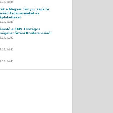
7.14., kedd
ták a Magyar Könyvvizsgálói
ráért Érdemérmeket és
kplaketteket
7.14., kedd
ámoló a XXIV. Országos
ségellenőrzési Konferenciáról
7.14., kedd
k
.13., hétfő
k
.13., hétfő