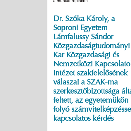
a munkaerőpiacon.
Dr. Szóka Károly, a
Soproni Egyetem
Lámfalussy Sándor
Közgazdaságtudományi
Kar Közgazdasági és
Nemzetközi Kapcsolato
Intézet szakfelelősének
válaszai a SZAK-ma
szerkesztőbizottsága ált
feltett, az egyetemükön
folyó számvitelképzésse
kapcsolatos kérdés