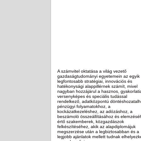
A számvitel oktatása a világ vezető
gazdaságtudományi egyetemein az egyik
legfontosabb stratégiai, innovációs és
hatékonysági alappillérnek számít, mivel
nagyban hozzájárul a hasznos, gyakorlati
versenyképes és speciális tudással
rendelkező, adatközpontú döntéshozatalh
pénzügyi folyamatokhoz, a
kockázatkezeléshez, az adózáshoz, a
beszámoló összeállításához és elemzésé
értő szakemberek, közgazdászok
felkészítéséhez, akik az alapdiplomájuk
megszerzése után a legbiztosabban és a
legjobb ajánlatok mellett tudnak elhelyezk