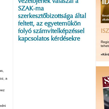
vezetőjének válaszai a
SZAK-ma
szerkesztőbizottsága által
feltett, az egyetemükön
folyó számvitelképzéssel
ISZ
kapcsolatos kérdésekre
Regis
tehet
»Kérd
as,
oz, a
hez
edni