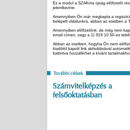
Ez a modul a SZAKma újság előfizetői rész
jelentkeznie.
Amennyiben Ön már megkapta a regisztráci
belépett oldalunkra, abban az esetben a 
Amennyiben előfizetőnk, de még nem kapot
email címen, vagy a 1) 919 10 50-es tel
Abban az esetben, hogyha Ön nem előfizető
kiadótól kapott link aktiválásával automat
kattintva hozzáférhet a kívánt tartalmakh
További cikkek
Számvitelképzés a
felsőoktatásban