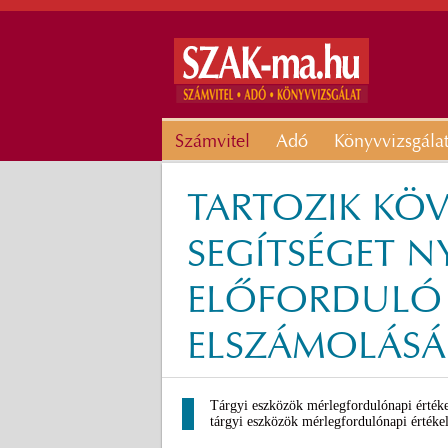
Számvitel
Adó
Könyvvizsgála
TARTOZIK KÖV
SEGÍTSÉGET 
ELŐFORDULÓ 
ELSZÁMOLÁS
Tárgyi eszközök mérlegfordulónapi értékel
tárgyi eszközök mérlegfordulónapi értékel