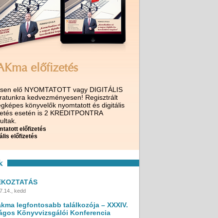
AKma előfizetés
ssen elő NYOMTATOTT vagy DIGITÁLIS
iratunkra kedvezményesen! Regisztrált
gképes könyvelők nyomtatott és digitális
izetés esetén is 2 KREDITPONTRA
ultak.
tatott előfizetés
ális előfizetés
k
ÉKOZTATÁS
7.14., kedd
akma legfontosabb találkozója – XXXIV.
ágos Könyvvizsgálói Konferencia