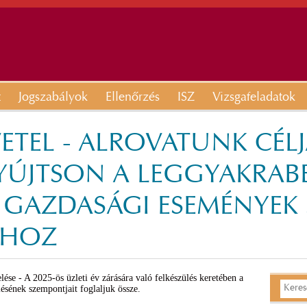
t
Jogszabályok
Ellenőrzés
ISZ
Vizsgafeladatok
ETEL - ALROVATUNK CÉL
NYÚJTSON A LEGGYAKRA
GAZDASÁGI ESEMÉNYEK 
ÁHOZ
ése - A 2025-ös üzleti év zárására való felkészülés keretében a
ésének szempontjait foglaljuk össze.