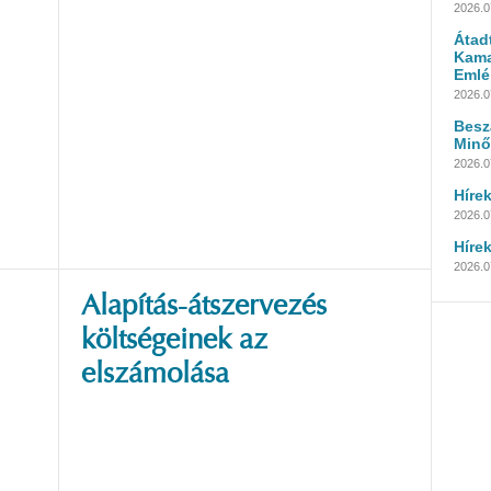
2026.0
Átad
Kama
Emlé
2026.0
Besz
Minő
2026.0
Híre
2026.07
Híre
2026.07
Alapítás-átszervezés
költségeinek az
elszámolása