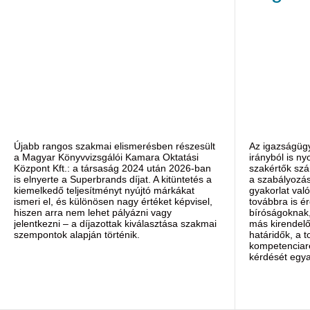
Újabb rangos szakmai elismerésben részesült
Az igazságügy
a Magyar Könyvvizsgálói Kamara Oktatási
irányból is ny
Központ Kft.: a társaság 2024 után 2026-ban
szakértők szá
is elnyerte a Superbrands díjat. A kitüntetés a
a szabályozás
kiemelkedő teljesítményt nyújtó márkákat
gyakorlat val
ismeri el, és különösen nagy értéket képvisel,
továbbra is é
hiszen arra nem lehet pályázni vagy
bíróságoknak
jelentkezni – a díjazottak kiválasztása szakmai
más kirendelő
szempontok alapján történik.
határidők, a 
kompetenciar
kérdését egyar