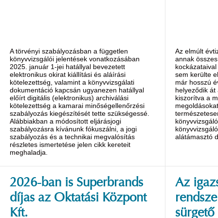
A törvényi szabályozásban a független
Az elmúlt évti
könyvvizsgálói jelentések vonatkozásában
annak összes 
2025. január 1-jei hatállyal bevezetett
kockázataival
elektronikus okirat kiállítási és aláírási
sem kerülte e
kötelezettség, valamint a könyvvizsgálati
már hosszú év
dokumentáció kapcsán ugyanezen hatállyal
helyeződik át 
előírt digitális (elektronikus) archiválási
kiszorítva a 
kötelezettség a kamarai minőségellenőrzési
megoldásokat.
szabályozás kiegészítését tette szükségessé.
természetese
Alábbiakban a módosított eljárásjogi
könyvvizsgáló
szabályozásra kívánunk fókuszálni, a jogi
könyvvizsgálói
szabályozás és a technikai megvalósítás
alátámasztó 
részletes ismertetése jelen cikk kereteit
meghaladja.
2026-ban is Superbrands
Az igaz
díjas az Oktatási Központ
rendsze
Kft.
sürgető