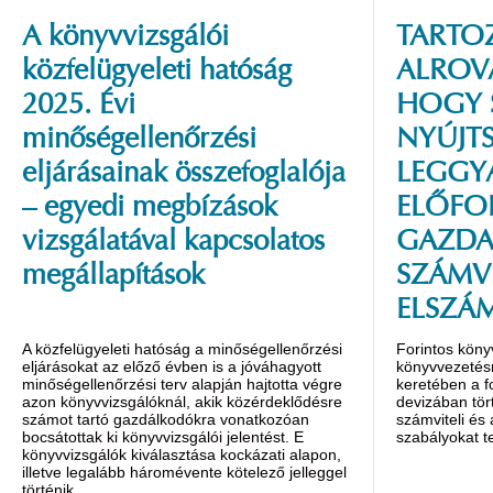
A könyvvizsgálói
TARTOZ
közfelügyeleti hatóság
ALROVA
2025. Évi
HOGY 
minőségellenőrzési
NYÚJT
eljárásainak összefoglalója
LEGGY
– egyedi megbízások
ELŐFO
vizsgálatával kapcsolatos
GAZDA
megállapítások
SZÁMVI
ELSZÁ
A közfelügyeleti hatóság a minőségellenőrzési
Forintos köny
eljárásokat az előző évben is a jóváhagyott
könyvvezetésre
minőségellenőrzési terv alapján hajtotta végre
keretében a f
azon könyvvizsgálóknál, akik közérdeklődésre
devizában tör
számot tartó gazdálkodókra vonatkozóan
számviteli és
bocsátottak ki könyvvizsgálói jelentést. E
szabályokat te
könyvvizsgálók kiválasztása kockázati alapon,
illetve legalább háromévente kötelező jelleggel
történik.