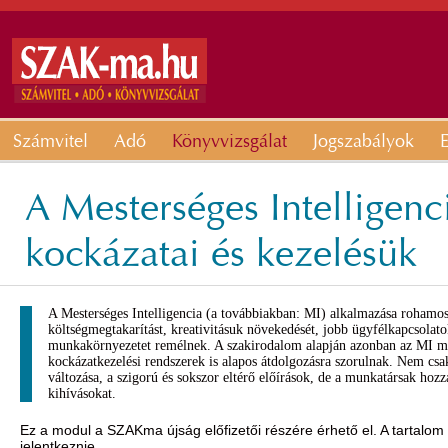
Számvitel
Adó
Könyvvizsgálat
Jogszabályok
E
A Mesterséges Intelligenc
kockázatai és kezelésük
A Mesterséges Intelligencia (a továbbiakban: MI) alkalmazása rohamos
költségmegtakarítást, kreativitásuk növekedését, jobb ügyfélkapcsolato
munkakörnyezetet remélnek. A szakirodalom alapján azonban az MI meg
kockázatkezelési rendszerek is alapos átdolgozásra szorulnak. Nem cs
változása, a szigorú és sokszor eltérő előírások, de a munkatársak hozz
kihívásokat.
Ez a modul a SZAKma újság előfizetői részére érhető el. A tartalom
jelentkeznie.