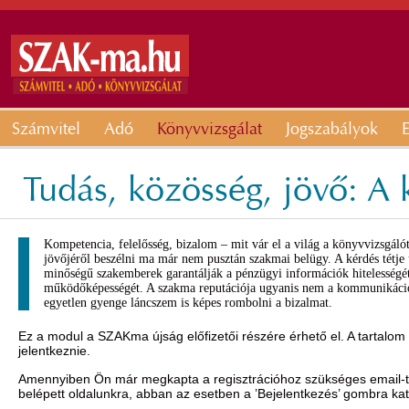
Számvitel
Adó
Könyvvizsgálat
Jogszabályok
E
Tudás, közösség, jövő: A 
Kompetencia, felelősség, bizalom – mit vár el a világ a könyvvizsgáló
jövőjéről beszélni ma már nem pusztán szakmai belügy. A kérdés tétje ü
minőségű szakemberek garantálják a pénzügyi információk hitelességét,
működőképességét. A szakma reputációja ugyanis nem a kommunikációr
egyetlen gyenge láncszem is képes rombolni a bizalmat.
Ez a modul a SZAKma újság előfizetői részére érhető el. A tartalom
jelentkeznie.
Amennyiben Ön már megkapta a regisztrációhoz szükséges email-t, 
belépett oldalunkra, abban az esetben a ’Bejelentkezés’ gombra ka