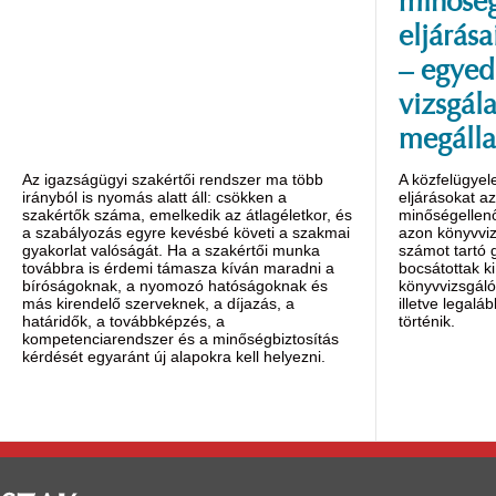
minőség
eljárása
– egyed
vizsgála
megálla
Az igazságügyi szakértői rendszer ma több
A közfelügyel
irányból is nyomás alatt áll: csökken a
eljárásokat a
szakértők száma, emelkedik az átlagéletkor, és
minőségellenő
a szabályozás egyre kevésbé követi a szakmai
azon könyvviz
gyakorlat valóságát. Ha a szakértői munka
számot tartó
továbbra is érdemi támasza kíván maradni a
bocsátottak ki
bíróságoknak, a nyomozó hatóságoknak és
könyvvizsgáló
más kirendelő szerveknek, a díjazás, a
illetve legalá
határidők, a továbbképzés, a
történik.
kompetenciarendszer és a minőségbiztosítás
kérdését egyaránt új alapokra kell helyezni.