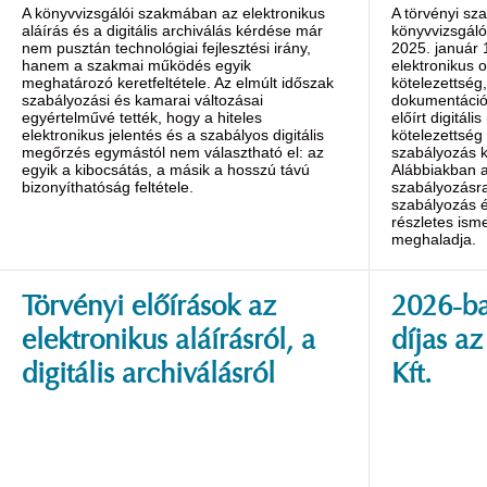
A könyvvizsgálói szakmában az elektronikus
A törvényi sz
aláírás és a digitális archiválás kérdése már
könyvvizsgáló
nem pusztán technológiai fejlesztési irány,
2025. január 1
hanem a szakmai működés egyik
elektronikus ok
meghatározó keretfeltétele. Az elmúlt időszak
kötelezettség,
szabályozási és kamarai változásai
dokumentáció
egyértelművé tették, hogy a hiteles
előírt digitáli
elektronikus jelentés és a szabályos digitális
kötelezettség
megőrzés egymástól nem választható el: az
szabályozás k
egyik a kibocsátás, a másik a hosszú távú
Alábbiakban a
bizonyíthatóság feltétele.
szabályozásra
szabályozás é
részletes isme
meghaladja.
Törvényi előírások az
2026-ba
elektronikus aláírásról, a
díjas a
digitális archiválásról
Kft.