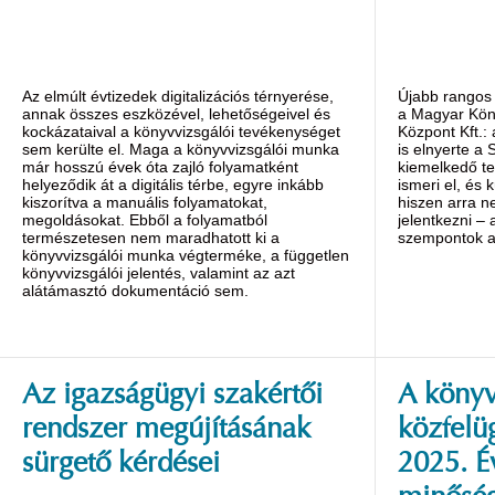
Az elmúlt évtizedek digitalizációs térnyerése,
Újabb rangos 
annak összes eszközével, lehetőségeivel és
a Magyar Kön
kockázataival a könyvvizsgálói tevékenységet
Központ Kft.:
sem kerülte el. Maga a könyvvizsgálói munka
is elnyerte a 
már hosszú évek óta zajló folyamatként
kiemelkedő te
helyeződik át a digitális térbe, egyre inkább
ismeri el, és 
kiszorítva a manuális folyamatokat,
hiszen arra n
megoldásokat. Ebből a folyamatból
jelentkezni – 
természetesen nem maradhatott ki a
szempontok al
könyvvizsgálói munka végterméke, a független
könyvvizsgálói jelentés, valamint az azt
alátámasztó dokumentáció sem.
Az igazságügyi szakértői
A könyv
rendszer megújításának
közfelü
sürgető kérdései
2025. É