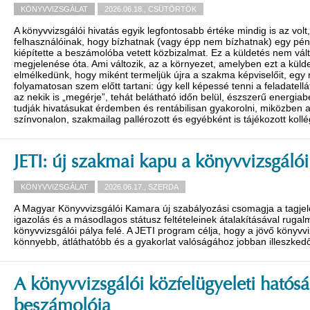
KÖNYVVIZSGÁLAT
2026.06.18., CSÜTÖRTÖK
A könyvvizsgálói hivatás egyik legfontosabb értéke mindig is az v
felhasználóinak, hogy bízhatnak (vagy épp nem bízhatnak) egy pén
kiépítette a beszámolóba vetett közbizalmat. Ez a küldetés nem vál
megjelenése óta. Ami változik, az a környezet, amelyben ezt a küldet
elmélkedünk, hogy miként termeljük újra a szakma képviselőit, egy
folyamatosan szem előtt tartani: úgy kell képessé tenni a feladatel
az nekik is „megérje”, tehát belátható időn belül, észszerű energiab
tudják hivatásukat érdemben és rentábilisan gyakorolni, miközben 
színvonalon, szakmailag pallérozott és egyébként is tájékozott kol
JETI: új szakmai kapu a könyvvizsgálói
KÖNYVVIZSGÁLAT
2026.06.17., SZERDA
A Magyar Könyvvizsgálói Kamara új szabályozási csomagja a tagjelölt
igazolás és a másodlagos státusz feltételeinek átalakításával rugal
könyvvizsgálói pálya felé. A JETI program célja, hogy a jövő könyvv
könnyebb, átláthatóbb és a gyakorlat valóságához jobban illeszked
A könyvvizsgálói közfelügyeleti hatósá
beszámolója