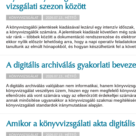
vizsgálati szezon között
KÖNYVVIZSGÁLAT
2026.07.13., HÉTFŐ
A könyvvizsgálói jelentések kiadásával lezárul egy intenzív idősza
a könyvvizsgálók számára. A jelentések kiadását követően még szám
vár ránk – többek között a dokumentáció rendszerezése és elektron
ekkor nyílik először lehetőség arra, hogy a napi operatív feladatokon
tanultunk az elmúlt hónapokból, és hogyan készülhetünk fel a követ
A digitális archiválás gyakorlati bevez
KÖNYVVIZSGÁLAT
2026.07.13., HÉTFŐ
A digitális archiválás valójában nem informatikai, hanem könyvvizsgá
könyvvizsgálat veszélyes üzem, hiszen egy nem megfelelő könyvvizs
ellenőrzés alá vont számára vagy az ellenőrzött érdekeltjei számára
annak minősítése ugyanakkor a könyvvizsgáló szakmai megítélésén m
könyvvizsgálati standardok iránymutatásai alapján.
Amikor a könyvvizsgálati akta digitális
KÖNYVVIZSGÁLAT
2026.07.13., HÉTFŐ