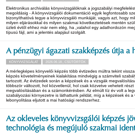
Elektronikus archiválás könyvvizsgálóknak a jogszabályi megfelelés
megoldásig - A könyvvizsgálói dokumentáció egyik legfontosabb sz
bizonyíthatóvá tegye a könyvvizsgáló munkáját, vagyis azt, hogy 
milyen eljárásokkal és milyen szakmai következtetések mentén szüle
üzleti évtől ehhez már nem elég, ha „valahol egy adathordozón m
típusú fájl, ami a jelentés alapjául szolgált.
A pénzügyi ágazati szakképzés útja a 
KÖNYVVIZSGÁLAT
2026.06.18., CSÜTÖRTÖK
A mérlegképes könyvelői képzés több évtizedes múltra tekint vissz
képzés követelményeinek kialakítása mindvégig a számviteli szabály
tartozott. Az évtizedek során a képzések és a vizsgák megvalósítá
többször változott, hol közvetlenül, hol csak közvetve vehetett rész
megvalósításában és a számonkérésben. Az elmúlt tíz év volt a leg
szabályozási környezetre is láthattunk példát, míg a képzések és a
lebonyolítása eljutott a mai hatósági rendszerhez.
Az okleveles könyvvizsgálói képzés jö
technológia és megújuló szakmai ident