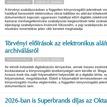
KÖNYVVIZSGÁLAT
2026.07.15., SZERDA
A törvényi szabályozásban a független könyvvizsgálói jelentések vo
hatállyal bevezetett elektronikus okirat kiállítási és aláírási köteleze
dokumentáció kapcsán ugyanezen hatállyal előírt digitális (elektroni
kamarai minőségellenőrzési szabályozás kiegészítését tette szüksé
eljárásjogi szabályozásra kívánunk fókuszálni, a jogi szabályozás é
részletes ismertetése jelen cikk kereteit meghaladja.
Törvényi előírások az elektronikus aláírá
archiválásról
KÖNYVVIZSGÁLAT
2026.07.15., SZERDA
Az elmúlt évtizedek digitalizációs térnyerése, annak összes eszközé
kockázataival a könyvvizsgálói tevékenységet sem kerülte el. Mag
hosszú évek óta zajló folyamatként helyeződik át a digitális térbe, 
folyamatokat, megoldásokat. Ebből a folyamatból természetesen ne
könyvvizsgálói munka végterméke, a független könyvvizsgálói jelent
dokumentáció sem.
2026-ban is Superbrands díjas az Oktat