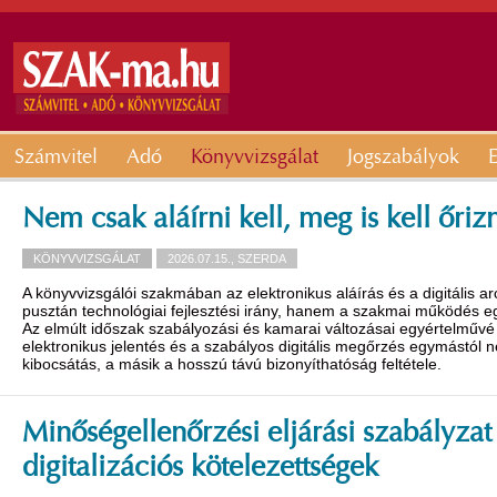
Számvitel
Adó
Könyvvizsgálat
Jogszabályok
E
Nem csak aláírni kell, meg is kell őriz
KÖNYVVIZSGÁLAT
2026.07.15., SZERDA
A könyvvizsgálói szakmában az elektronikus aláírás és a digitális 
pusztán technológiai fejlesztési irány, hanem a szakmai működés eg
Az elmúlt időszak szabályozási és kamarai változásai egyértelművé t
elektronikus jelentés és a szabályos digitális megőrzés egymástól n
kibocsátás, a másik a hosszú távú bizonyíthatóság feltétele.
Minőségellenőrzési eljárási szabályzat
digitalizációs kötelezettségek