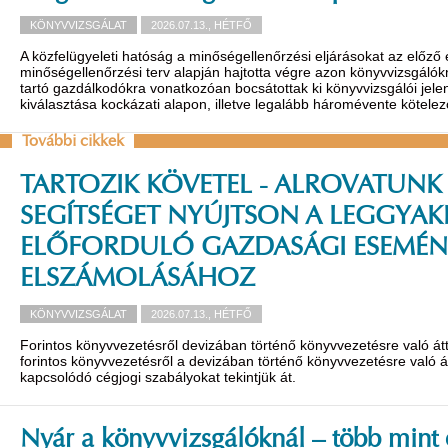
KÖNYVVIZSGÁLAT
2026.07.13., HÉTFŐ
A közfelügyeleti hatóság a minőségellenőrzési eljárásokat az előző 
minőségellenőrzési terv alapján hajtotta végre azon könyvvizsgáló
tartó gazdálkodókra vonatkozóan bocsátottak ki könyvvizsgálói jele
kiválasztása kockázati alapon, illetve legalább háromévente kötelező 
További cikkek
TARTOZIK KÖVETEL - ALROVATUNK
SEGÍTSÉGET NYÚJTSON A LEGGYA
ELŐFORDULÓ GAZDASÁGI ESEMÉNY
ELSZÁMOLÁSÁHOZ
KÖNYVVIZSGÁLAT
2026.07.13., HÉTFŐ
Forintos könyvvezetésről devizában történő könyvvezetésre való átt
forintos könyvvezetésről a devizában történő könyvvezetésre való á
kapcsolódó cégjogi szabályokat tekintjük át.
Nyár a könyvvizsgálóknál – több mint 