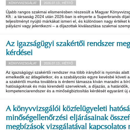
KÖNYVVIZSGÁLAT
2026.07.13., HÉTFŐ
Újabb rangos szakmai elismerésben részesült a Magyar Könyvvizsg
Kft.: a társaság 2024 után 2026-ban is elnyerte a Superbrands díjat
teljesítményt nyújtó márkákat ismeri el, és különösen nagy értéket 
pályázni vagy jelentkezni – a díjazottak kiválasztása szakmai szemp
Az igazságügyi szakértői rendszer meg
kérdései
KÖNYVVIZSGÁLAT
2026.07.13., HÉTFŐ
Az igazságügyi szakértői rendszer ma több irányból is nyomás alatt
emelkedik az átlagéletkor, és a szabályozás egyre kevésbé követi 
a szakértői munka továbbra is érdemi támasza kíván maradni a bí
hatóságoknak és más kirendelő szerveknek, a díjazás, a határidők,
kompetenciarendszer és a minőségbiztosítás kérdését egyaránt új al
A könyvvizsgálói közfelügyeleti hatósá
minőségellenőrzési eljárásainak összef
megbízások vizsgálatával kapcsolatos 