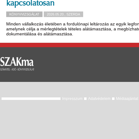
kapcsolatosan
KÖNYVVIZSGÁLAT
2026.05.20., SZERDA
Minden vállalkozás életében a fordulónapi leltározás az egyik legfon
amelynek célja a mérlegtételek tételes alátámasztása, a megbízhat
dokumentálása és alátámasztása.
Impresszum
Adatvédelem
Médiaajánlat