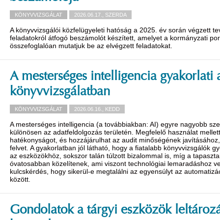
KÖNYVVIZSGÁLAT
2026.06.17., SZERDA
A könyvvizsgálói közfelügyeleti hatóság a 2025. év során végzett t
feladatokról átfogó beszámolót készített, amelyet a kormányzati por
összefoglalóan mutatjuk be az elvégzett feladatokat.
A mesterséges intelligencia gyakorlati
könyvvizsgálatban
KÖNYVVIZSGÁLAT
2026.06.16., KEDD
A mesterséges intelligencia (a továbbiakban: AI) egyre nagyobb sz
különösen az adatfeldolgozás területén. Megfelelő használat mellett
hatékonyságot, és hozzájárulhat az audit minőségének javításához,
felvet. A gyakorlatban jól látható, hogy a fiatalabb könyvvizsgálók
az eszközökhöz, sokszor talán túlzott bizalommal is, míg a tapasz
óvatosabban közelítenek, ami viszont technológiai lemaradáshoz ve
kulcskérdés, hogy sikerül-e megtalálni az egyensúlyt az automatizá
között.
Gondolatok a tárgyi eszközök leltároz