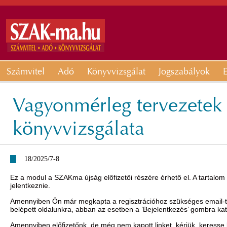
Számvitel
Adó
Könyvvizsgálat
Jogszabályok
E
Vagyonmérleg tervezetek 
könyvvizsgálata
18/2025/7-8
Ez a modul a SZAKma újság előfizetői részére érhető el. A tartalom
jelentkeznie.
Amennyiben Ön már megkapta a regisztrációhoz szükséges email-t, 
belépett oldalunkra, abban az esetben a ’Bejelentkezés’ gombra ka
Amennyiben előfizetőnk, de még nem kapott linket, kérjük, keresse