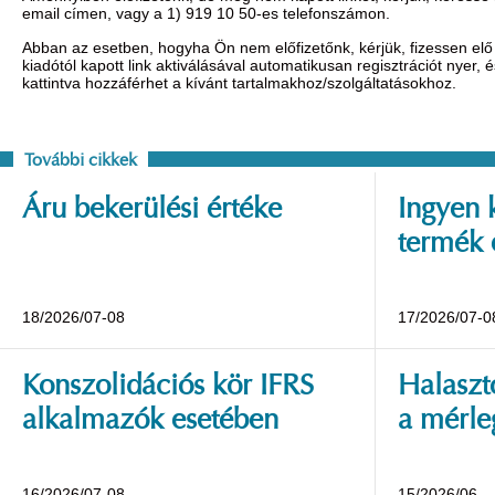
email címen, vagy a 1) 919 10 50-es telefonszámon.
Abban az esetben, hogyha Ön nem előfizetőnk, kérjük, fizessen elő 
kiadótól kapott link aktiválásával automatikusan regisztrációt nyer,
kattintva hozzáférhet a kívánt tartalmakhoz/szolgáltatásokhoz.
További cikkek
Áru bekerülési értéke
Ingyen 
termék 
18/2026/07-08
17/2026/07-0
Konszolidációs kör IFRS
Halaszt
alkalmazók esetében
a mérle
16/2026/07-08
15/2026/06