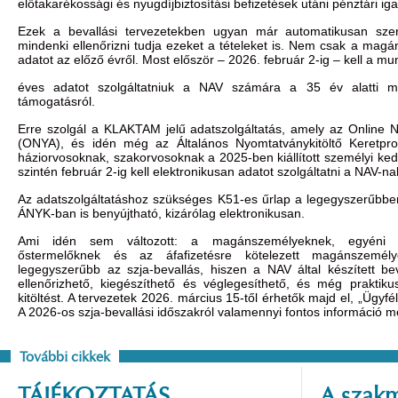
előtakarékossági és nyugdíjbiztosítási befizetések utáni pénztári iga
Ezek a bevallási tervezetekben ugyan már automatikusan sze
mindenki ellenőrizni tudja ezeket a tételeket is. Nem csak a mag
adatot az előző évről. Most először – 2026. február 2-ig – kell a m
éves adatot szolgáltatniuk a NAV számára a 35 év alatti mun
támogatásról.
Erre szolgál a KLAKTAM jelű adatszolgáltatás, amely az Online 
(ONYA), és idén még az Általános Nyomtatványkitöltő Keretpr
háziorvosoknak, szakorvosoknak a 2025-ben kiállított személyi ke
szintén február 2-ig kell elektronikusan adatot szolgáltatni a NAV-na
Az adatszolgáltatáshoz szükséges K51-es űrlap a legegyszerűbbe
ÁNYK-ban is benyújtható, kizárólag elektronikusan.
Ami idén sem változott: a magánszemélyeknek, egyéni vá
őstermelőknek és az áfafizetésre kötelezett magánszemé
legegyszerűbb az szja-bevallás, hiszen a NAV által készített beva
ellenőrizhető, kiegészíthető és véglegesíthető, és még praktik
kitöltést. A tervezetek 2026. március 15-től érhetők majd el, „Ügy
A 2026-os szja-bevallási időszakról valamennyi fontos információ m
További cikkek