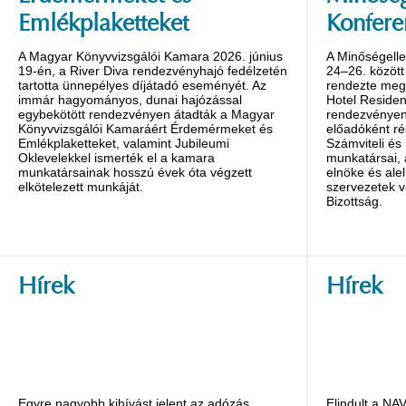
Emlékplaketteket
Konfere
A Magyar Könyvvizsgálói Kamara 2026. június
A Minőségelle
19-én, a River Diva rendezvényhajó fedélzetén
24–26. között
tartotta ünnepélyes díjátadó eseményét. Az
rendezte meg 
immár hagyományos, dunai hajózással
Hotel Reside
egybekötött rendezvényen átadták a Magyar
rendezvényen 
Könyvvizsgálói Kamaráért Érdemérmeket és
előadóként ré
Emlékplaketteket, valamint Jubileumi
Számviteli és
Oklevelekkel ismerték el a kamara
munkatársai,
munkatársainak hosszú évek óta végzett
elnöke és alel
elkötelezett munkáját.
szervezetek v
Bizottság.
Hírek
Hírek
Egyre nagyobb kihívást jelent az adózás
Elindult a NA