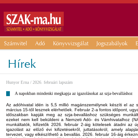
Számvitel
Adó
Könyvvizsgálat
Jogszabályok
E
Hírek
Hunyor Erna
/ 2026. februári lapszám
A napokban mindenki megkapja az igazolásokat az szja-bevalláshoz
Az adóhivatal idén is 5,5 millió magánszemélynek készíti el az s
március 15-től lesznek elérhetőek. Február 2-a fontos időpont, u
időszakban kapják meg az szja-bevalláshoz szükséges munkálta
ezeket nem kell beküldeni a Nemzeti Adó- és Vámhivatalhoz (NAV
munkáltatók, kifizetők 2026. február 2-áig kötelesek átadni az 
igazolást az előző évi kifizetésekről, juttatásokról, amely alapjá
tervezet, vagy elkészíthető a bevallás. 2026. február 16-áig érkez