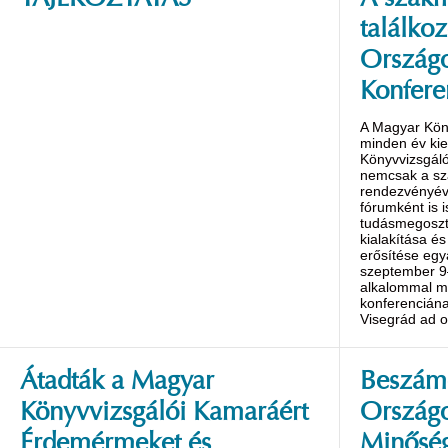
TÁJÉKOZTATÁS
A szakm
találko
Országo
Konfere
A Magyar Kön
minden év ki
Könyvvizsgáló
nemcsak a s
rendezvényév
fórumként is 
tudásmegoszt
kialakítása é
erősítése egy
szeptember 9
alkalommal m
konferenciána
Visegrád ad o
Átadták a Magyar
Beszámo
Könyvvizsgálói Kamaráért
Ország
Érdemérmeket és
Minőség