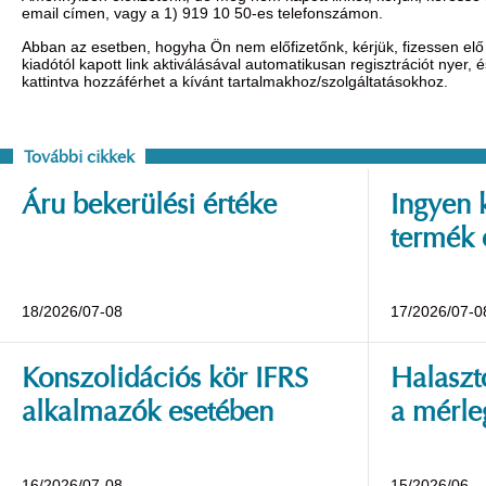
email címen, vagy a 1) 919 10 50-es telefonszámon.
Abban az esetben, hogyha Ön nem előfizetőnk, kérjük, fizessen elő 
kiadótól kapott link aktiválásával automatikusan regisztrációt nyer,
kattintva hozzáférhet a kívánt tartalmakhoz/szolgáltatásokhoz.
További cikkek
Áru bekerülési értéke
Ingyen 
termék 
18/2026/07-08
17/2026/07-0
Konszolidációs kör IFRS
Halaszt
alkalmazók esetében
a mérle
16/2026/07-08
15/2026/06