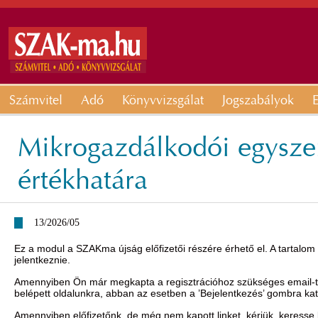
Számvitel
Adó
Könyvvizsgálat
Jogszabályok
E
Mikrogazdálkodói egyszer
értékhatára
13/2026/05
Ez a modul a SZAKma újság előfizetői részére érhető el. A tartalom
jelentkeznie.
Amennyiben Ön már megkapta a regisztrációhoz szükséges email-t, 
belépett oldalunkra, abban az esetben a ’Bejelentkezés’ gombra ka
Amennyiben előfizetőnk, de még nem kapott linket, kérjük, keresse