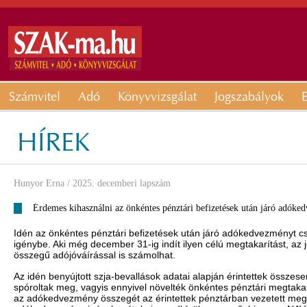
Számvitel
Adó
Könyvvizsgálat
Jogszabályok
E
HÍREK
Hunyor Erna
/ 2025. decemberi lapszám
Érdemes kihasználni az önkéntes pénztári befizetések után járó adóke
Idén az önkéntes pénztári befizetések után járó adókedvezményt cs
igénybe. Aki még december 31-ig indít ilyen célú megtakarítást, az 
összegű adójóváírással is számolhat.
Az idén benyújtott szja-bevallások adatai alapján érintettek összesen
spóroltak meg, vagyis ennyivel növelték önkéntes pénztári megtakar
az adókedvezmény összegét az érintettek pénztárban vezetett megta