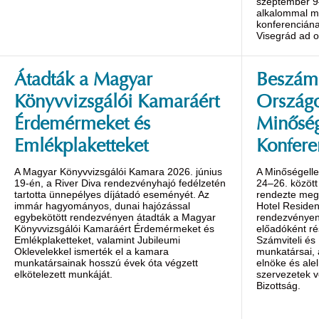
szeptember 9
alkalommal m
konferenciána
Visegrád ad o
Átadták a Magyar
Beszámo
Könyvvizsgálói Kamaráért
Ország
Érdemérmeket és
Minőség
Emlékplaketteket
Konfere
A Magyar Könyvvizsgálói Kamara 2026. június
A Minőségelle
19-én, a River Diva rendezvényhajó fedélzetén
24–26. között
tartotta ünnepélyes díjátadó eseményét. Az
rendezte meg 
immár hagyományos, dunai hajózással
Hotel Reside
egybekötött rendezvényen átadták a Magyar
rendezvényen 
Könyvvizsgálói Kamaráért Érdemérmeket és
előadóként ré
Emlékplaketteket, valamint Jubileumi
Számviteli és
Oklevelekkel ismerték el a kamara
munkatársai,
munkatársainak hosszú évek óta végzett
elnöke és alel
elkötelezett munkáját.
szervezetek v
Bizottság.