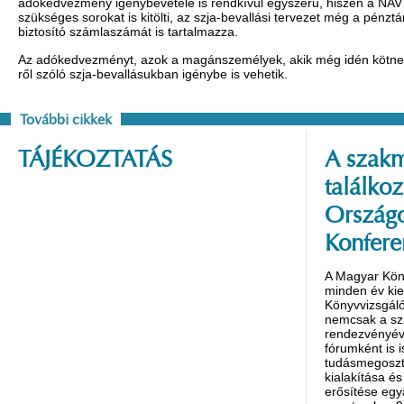
adókedvezmény igénybevétele is rendkívül egyszerű, hiszen a NA
szükséges sorokat is kitölti, az szja-bevallási tervezet még a pénztár
biztosító számlaszámát is tartalmazza.
Az adókedvezményt, azok a magánszemélyek, akik még idén kötnek
ről szóló szja-bevallásukban igénybe is vehetik.
További cikkek
TÁJÉKOZTATÁS
A szakm
találko
Országo
Konfere
A Magyar Kön
minden év ki
Könyvvizsgáló
nemcsak a s
rendezvényév
fórumként is 
tudásmegoszt
kialakítása é
erősítése egy