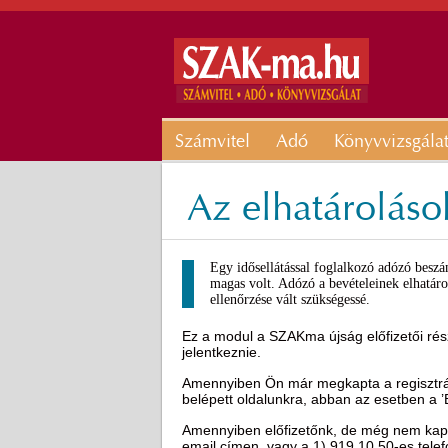
Számvitel
Adó
Könyvvizsgála
Az elhatároláso
Egy idősellátással foglalkozó adózó beszá
magas volt. Adózó a bevételeinek elhatárol
ellenőrzése vált szükségessé.
Ez a modul a SZAKma újság előfizetői rész
jelentkeznie.
Amennyiben Ön már megkapta a regisztráci
belépett oldalunkra, abban az esetben a 
Amennyiben előfizetőnk, de még nem kapot
email címen, vagy a 1) 919 10 50-es tel