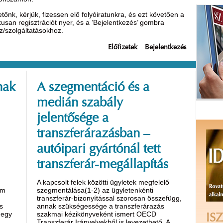
nk, kérjük, fizessen elő folyóiratunkra, és ezt követően a
ikusan regisztrációt nyer, és a ’Bejelentkezés’ gombra
oz/szolgáltatásokhoz.
Előfizetek
Bejelentkezés
nak
A szegmentáció és a
medián szabály
jelentősége a
transzferárazásban –
autóipari gyártónál tett
transzferár-megállapítás
A kapcsolt felek közötti ügyletek megfelelő
em
szegmentálása(1-2) az ügyletenkénti
transzferár-bizonyítással szorosan összefügg,
s
annak szükségessége a transzferárazás
 egy
szakmai kézikönyveként ismert OECD
ISZ
Transzferár Irányelvekből is levezethető. A