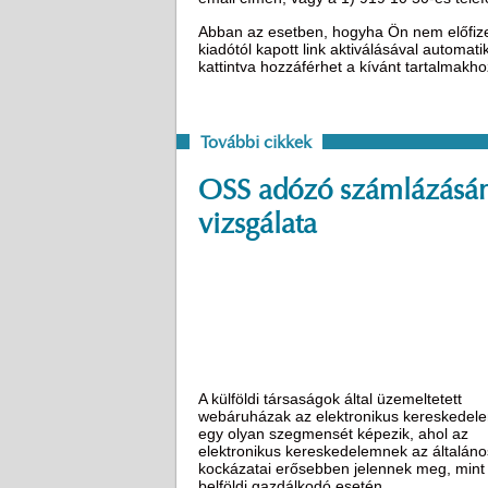
Abban az esetben, hogyha Ön nem előfizető
kiadótól kapott link aktiválásával automat
kattintva hozzáférhet a kívánt tartalmakh
További cikkek
OSS adózó számlázásá
vizsgálata
A külföldi társaságok által üzemeltetett
webáruházak az elektronikus kereskedel
egy olyan szegmensét képezik, ahol az
elektronikus kereskedelemnek az általáno
kockázatai erősebben jelennek meg, mint
belföldi gazdálkodó esetén.