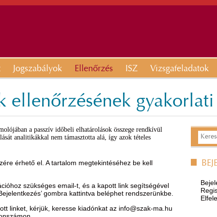
t
Jogszabályok
Ellenőrzés
ISZ
Vizsgafeladatok
k ellenőrzésének gyakorlati 
molójában a passzív időbeli elhatárolások összege rendkívül
ását analitikákkal nem támasztotta alá, így azok tételes
ére érhető el. A tartalom megtekintéséhez be kell
BEJ
Bejel
óhoz szükséges email-t, és a kapott link segítségével
Regis
’Bejelentkezés’ gombra kattintva beléphet rendszerünkbe.
Elfel
t linket, kérjük, keresse kiadónkat az
info@szak-ma.hu
efonszámon.