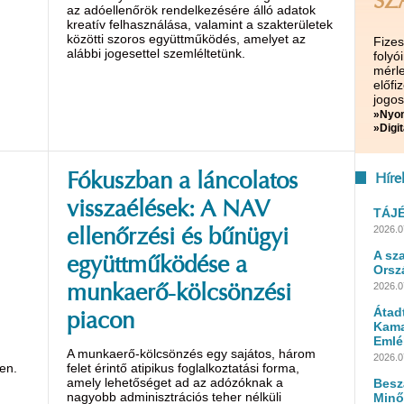
SZ
az adóellenőrök rendelkezésére álló adatok
kreatív felhasználása, valamint a szakterületek
közötti szoros együttműködés, amelyet az
Fize
alábbi jogesettel szemléltetünk.
folyó
mérle
előf
jogos
»Nyom
»Digit
Fókuszban a láncolatos
Híre
visszaélések: A NAV
TÁJ
2026.0
ellenőrzési és bűnügyi
A sz
együttműködése a
Orsz
2026.0
munkaerő-kölcsönzési
Átad
piacon
Kama
Emlé
A munkaerő-kölcsönzés egy sajátos, három
2026.0
en.
felet érintő atipikus foglalkoztatási forma,
amely lehetőséget ad az adózóknak a
Besz
nagyobb adminisztrációs teher nélküli
Minő