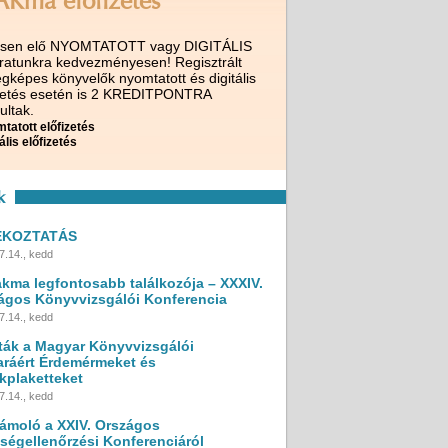
AKma előfizetés
ssen elő NYOMTATOTT vagy DIGITÁLIS
iratunkra kedvezményesen! Regisztrált
gképes könyvelők nyomtatott és digitális
izetés esetén is 2 KREDITPONTRA
ultak.
tatott előfizetés
ális előfizetés
k
ÉKOZTATÁS
7.14., kedd
akma legfontosabb találkozója – XXXIV.
ágos Könyvvizsgálói Konferencia
7.14., kedd
ták a Magyar Könyvvizsgálói
ráért Érdemérmeket és
kplaketteket
7.14., kedd
ámoló a XXIV. Országos
ségellenőrzési Konferenciáról