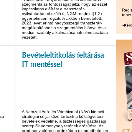
szegmentálás fontosságát jelzi, hogy az ezzel
kapcsolatos előírást a transzferár-
Regis
nyilvántartásról szóló új NGM rendelet(1-2)
tehet
egyértelműen rögzíti. A cikkben bemutatott,
2023. évet érintő nagyösszegű transzferár-
»Kérd
megállapításhoz a szegmentálás hiánya és a
medián szabály alkalmazásának elmulasztása
vezetett.
Bevételeltitkolás feltárása
IT mentéssel
A Nemzeti Adó- és Vámhivatal (NAV) kiemelt
ása
stratégiai céljai közé tartozik a költségvetési
bevételek védelme, a tisztességes gazdasági
szereplők versenyhelyzetének erősítése. Az
eredmény elérése érdekében elengedhetetlen