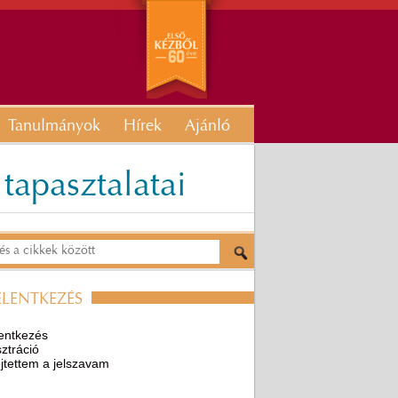
Tanulmányok
Hírek
Ajánló
tapasztalatai
ELENTKEZÉS
entkezés
ztráció
ejtettem a jelszavam