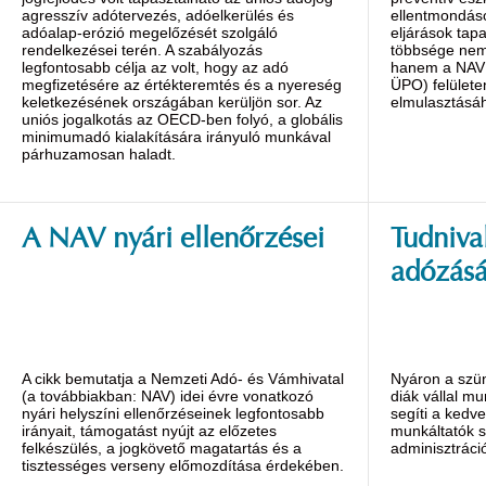
agresszív adótervezés, adóelkerülés és
ellentmondáso
adóalap-erózió megelőzését szolgáló
eljárások tapa
rendelkezései terén. A szabályozás
többsége nem 
legfontosabb célja az volt, hogy az adó
hanem a NAV Ü
megfizetésére az értékteremtés és a nyereség
ÜPO) felülete
keletkezésének országában kerüljön sor. Az
elmulasztásáh
uniós jogalkotás az OECD-ben folyó, a globális
minimumadó kialakítására irányuló munkával
párhuzamosan haladt.
A NAV nyári ellenőrzései
Tudniva
adózásá
A cikk bemutatja a Nemzeti Adó- és Vámhivatal
Nyáron a szü
(a továbbiakban: NAV) idei évre vonatkozó
diák vállal m
nyári helyszíni ellenőrzéseinek legfontosabb
segíti a kedv
irányait, támogatást nyújt az előzetes
munkáltatók 
felkészülés, a jogkövető magatartás és a
adminisztráció
tisztességes verseny előmozdítása érdekében.