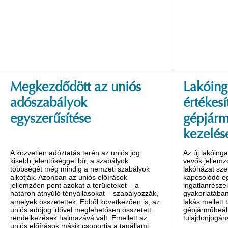
Megkezdődött az uniós
Lakóing
adószabályok
értékesí
egyszerűsítése
gépjárm
kezelés
A közvetlen adóztatás terén az uniós jog
Az új lakóing
kisebb jelentőséggel bír, a szabályok
vevők jellem
többségét még mindig a nemzeti szabályok
lakóházat sz
alkotják. Azonban az uniós előírások
kapcsolódó eg
jellemzően pont azokat a területeket – a
ingatlanrészek
határon átnyúló tényállásokat – szabályozzák,
gyakorlatában
amelyek összetettek. Ebből következően is, az
lakás mellett 
uniós adójog idővel meglehetősen összetett
gépjárműbeál
rendelkezések halmazává vált. Emellett az
tulajdonjogán
uniós előírások másik csoportja a tagállami