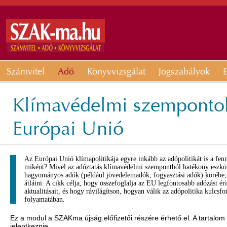
Számvitel
Adó
Könyvvizsgálat
Jogszabályok
E
Klímavédelmi szempontok
Európai Unió
Az Európai Unió klímapolitikája egyre inkább az adópolitikát is a fennt
miként? Mivel az adóztatás klímavédelmi szempontból hatékony eszkö
hagyományos adók (például jövedelemadók, fogyasztási adók) körébe, 
átlátni. A cikk célja, hogy összefoglalja az EU legfontosabb adózást éri
aktualitásait, és hogy rávilágítson, hogyan válik az adópolitika kulcsfo
folyamatában.
Ez a modul a SZAKma újság előfizetői részére érhető el. A tartalom
jelentkeznie.