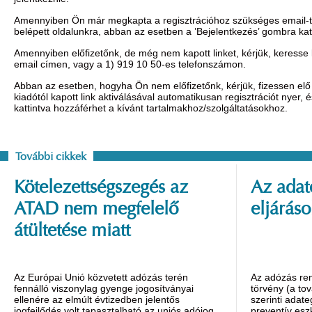
Amennyiben Ön már megkapta a regisztrációhoz szükséges email-t, 
belépett oldalunkra, abban az esetben a ’Bejelentkezés’ gombra ka
Amennyiben előfizetőnk, de még nem kapott linket, kérjük, keresse
email címen, vagy a 1) 919 10 50-es telefonszámon.
Abban az esetben, hogyha Ön nem előfizetőnk, kérjük, fizessen elő 
kiadótól kapott link aktiválásával automatikusan regisztrációt nyer,
kattintva hozzáférhet a kívánt tartalmakhoz/szolgáltatásokhoz.
További cikkek
Kötelezettségszegés az
Az adat
ATAD nem megfelelő
eljáráso
átültetése miatt
Az Európai Unió közvetett adózás terén
Az adózás ren
fennálló viszonylag gyenge jogosítványai
törvény (a tov
ellenére az elmúlt évtizedben jelentős
szerinti adat
jogfejlődés volt tapasztalható az uniós adójog
preventív esz