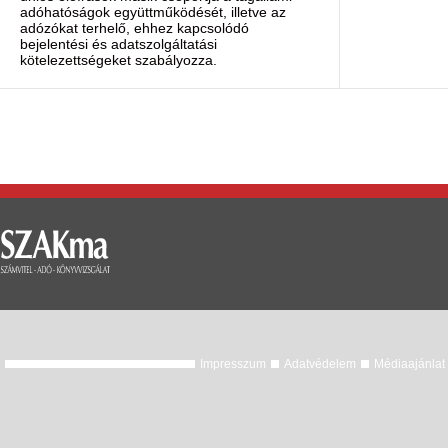
adóhatóságok együttműködését, illetve az
adózókat terhelő, ehhez kapcsolódó
bejelentési és adatszolgáltatási
kötelezettségeket szabályozza.
Impresszum
Adatvédelem
Médiaajánlat