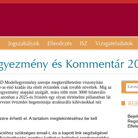
t
Jogszabályok
Ellenőrzés
ISZ
Vizsgafeladatok
ezmény és Kommentár 2025
D Modellegyezmény szerepe megkerülhetetlen viszonyítási
as első kiadás óta eltelt évtizedek csak tovább növelték. Míg az
egyezmény alapjául szolgált, mára több mint 3000 bilaterális
azonban a 2025-ös frissítés egy olyan történelmi pillanatban lát
ervezet évtizedes hegemóniája strukturális kihívásokkal néz
BEJ
Bejel
ére érhető el. A tartalom megtekintéséhez be kell
Regis
Elfel
óhoz szükséges email-t, és a kapott link segítségével
’Bejelentkezés’ gombra kattintva beléphet rendszerünkbe.