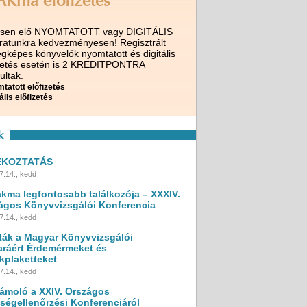
AKma előfizetés
ssen elő NYOMTATOTT vagy DIGITÁLIS
iratunkra kedvezményesen! Regisztrált
gképes könyvelők nyomtatott és digitális
izetés esetén is 2 KREDITPONTRA
ultak.
tatott előfizetés
ális előfizetés
k
ÉKOZTATÁS
7.14., kedd
akma legfontosabb találkozója – XXXIV.
ágos Könyvvizsgálói Konferencia
7.14., kedd
ták a Magyar Könyvvizsgálói
ráért Érdemérmeket és
kplaketteket
7.14., kedd
ámoló a XXIV. Országos
ségellenőrzési Konferenciáról