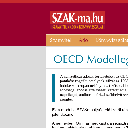
Számvitel
Adó
Könyvvizsgála
OECD Modellegy
A nemzetközi adózás történetében az OEC
pontként rögzült, amelynek súlyát az 1963-
induláskor csupán néhány tucat kétoldalú 
adómegállapodás értelmezési keretét adja, 
napvilágot, amikor a párizsi székhelyű sz
szembe.
Ez a modul a SZAKma újság előfizetői rész
jelentkeznie.
Amennyiben Ön már megkapta a regisztráci
belépett oldalunkra, abban az esetben a 