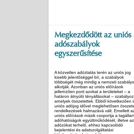
Megkezdődött az uniós
adószabályok
egyszerűsítése
A közvetlen adóztatás terén az uniós jog
kisebb jelentőséggel bír, a szabályok
többségét még mindig a nemzeti szabály
alkotják. Azonban az uniós előírások
jellemzően pont azokat a területeket – a
határon átnyúló tényállásokat – szabályoz
amelyek összetettek. Ebből következően i
uniós adójog idővel meglehetősen összete
rendelkezések halmazává vált. Emellett a
uniós előírások másik csoportja a tagállam
adóhatóságok együttműködését, illetve az
adózókat terhelő, ehhez kapcsolódó
bejelentési és adatszolgáltatási