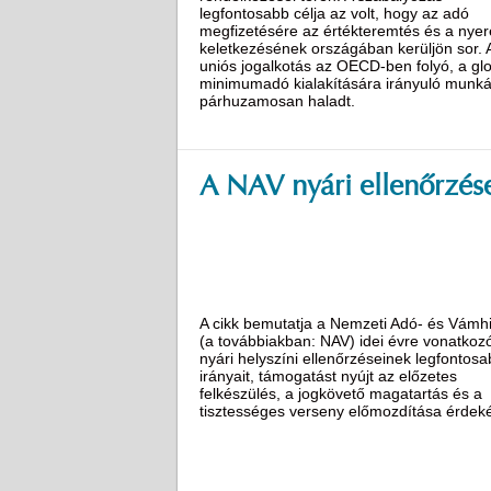
legfontosabb célja az volt, hogy az adó
megfizetésére az értékteremtés és a nye
keletkezésének országában kerüljön sor. 
uniós jogalkotás az OECD-ben folyó, a glo
minimumadó kialakítására irányuló munká
párhuzamosan haladt.
A NAV nyári ellenőrzés
A cikk bemutatja a Nemzeti Adó- és Vámhi
(a továbbiakban: NAV) idei évre vonatkoz
nyári helyszíni ellenőrzéseinek legfontos
irányait, támogatást nyújt az előzetes
felkészülés, a jogkövető magatartás és a
tisztességes verseny előmozdítása érdek