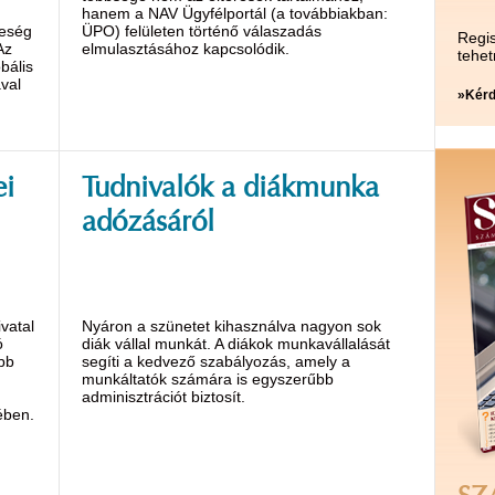
hanem a NAV Ügyfélportál (a továbbiakban:
reség
ÜPO) felületen történő válaszadás
Regis
Az
elmulasztásához kapcsolódik.
tehet
bális
val
»Kérd
ei
Tudnivalók a diákmunka
adózásáról
vatal
Nyáron a szünetet kihasználva nagyon sok
ó
diák vállal munkát. A diákok munkavállalását
abb
segíti a kedvező szabályozás, amely a
munkáltatók számára is egyszerűbb
adminisztrációt biztosít.
ében.