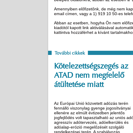
Amennyiben előfizetőnk, de még nem kapot
email címen, vagy a 1) 919 10 50-es tel
Abban az esetben, hogyha Ön nem előfizető
kiadótól kapott link aktiválásával automat
kattintva hozzáférhet a kívánt tartalmakh
További cikkek
Kötelezettségszegés az
ATAD nem megfelelő
átültetése miatt
Az Európai Unió közvetett adózás terén
fennálló viszonylag gyenge jogosítványai
ellenére az elmúlt évtizedben jelentős
jogfejlődés volt tapasztalható az uniós ad
agresszív adótervezés, adóelkerülés és
adóalap-erózió megelőzését szolgáló
rendelkezései terén. A szabályozás