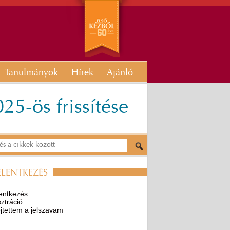
Tanulmányok
Hírek
Ajánló
-ös frissítése
ELENTKEZÉS
entkezés
ztráció
ejtettem a jelszavam