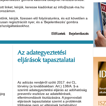
t linket, kérjük, keresse kiadónkat az
info@szak-ma.hu
efonszámon.
nk, kérjük, fizessen elő folyóiratunkra, és ezt követően a
ikusan regisztrációt nyer, és a ’Bejelentkezés’ gombra
oz/szolgáltatásokhoz.
Előfizetek
Bejelentkezés
Az adategyeztetési
eljárások tapasztalatai
Az adózás rendjéről szóló 2017. évi CL.
törvény (a továbbiakban: Art.) 138/A. §-a
szerinti adategyeztetési eljárás az adóhatóság
ójog
preventív eszköze az adateltérések,
ellentmondások tisztázására. A jogorvoslati
eljárások tapasztalatai szerint a problémák
ISZ
többsége nem az eltérések tartalmához,