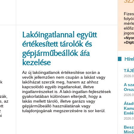
SZ
Fize
folyó
mérle
előf
jogos
Lakóingatlannal együtt
»Nyom
»Digit
értékesített tárolók és
gépjárműbeállók áfa
Híre
kezelése
TÁJ
Az új lakóingatlanok értékesítése során a
2026.0
vevők jellemzően nem csupán a lakást vagy
ok
lakóházat szerzik meg, hanem az ahhoz
A sz
kapcsolódó egyéb ingatlanokat, illetve
Orsz
ingatlanrészeket is. A lakó-ingatlan-fejlesztések
2026.0
zák,
gyakorlatában különösen elterjedt, hogy a
s, az
lakás mellett tároló, illetve garázs vagy
Átad
tt
gépjárműbeálló használatának vagy
Kama
z
tulajdonjogának megszerzésére is sor kerül.
Emlé
i
2026.0
Besz
Minő