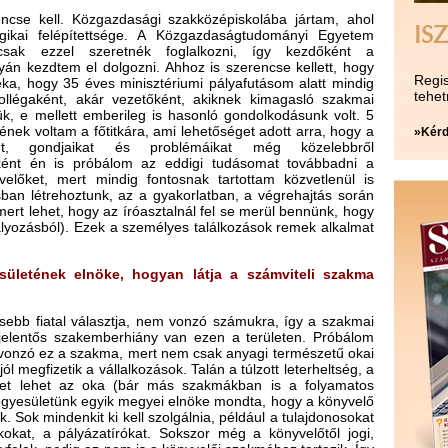
ncse kell. Közgazdasági szakközépiskolába jártam, ahol
ISZ
gikai felépítettsége. A Közgazdaságtudományi Egyetem
ak ezzel szeretnék foglalkozni, így kezdőként a
yán kezdtem el dolgozni. Ahhoz is szerencse kellett, hogy
Regis
ka, hogy 35 éves minisztériumi pályafutásom alatt mindig
tehet
ollégaként, akár vezetőként, akiknek kimagasló szakmai
lük, e mellett emberileg is hasonló gondolkodásunk volt. 5
nek voltam a főtitkára, ami lehetőséget adott arra, hogy a
»Kérd
et, gondjaikat és problémáikat még közelebbről
ént én is próbálom az eddigi tudásomat továbbadni a
velőket, mert mindig fontosnak tartottam közvetlenül is
ban létrehoztunk, az a gyakorlatban, a végrehajtás során
rt lehet, hogy az íróasztalnál fel se merül bennünk, hogy
ályozásból). Ezek a személyes találkozások remek alkalmat
sületének elnöke, hogyan látja a számviteli szakma
ebb fiatal választja, nem vonzó számukra, így a szakmai
 jelentős szakemberhiány van ezen a területen. Próbálom
m vonzó ez a szakma, mert nem csak anyagi természetű okai
l megfizetik a vállalkozások. Talán a túlzott leterheltség, a
zet lehet az oka (bár más szakmákban is a folyamatos
 Az egyesületünk egyik megyei elnöke mondta, hogy a könyvelő
k. Sok mindenkit ki kell szolgálnia, például a tulajdonosokat
okat, a pályázatírókat. Sokszor még a könyvelőtől jogi,