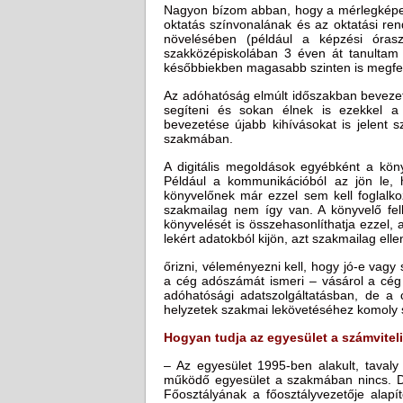
Nagyon bízom abban, hogy a mérlegképes
oktatás színvonalának és az oktatási re
növelésében (például a képzési óras
szakközépiskolában 3 éven át tanultam 
későbbiekben magasabb szinten is megfel
Az adóhatóság elmúlt időszakban bevezetet
segíteni és sokan élnek is ezekkel a
bevezetése újabb kihívásokat is jelent 
szakmában.
A digitális megoldások egyébként a köny
Például a kommunikációból az jön le, 
könyvelőnek már ezzel sem kell foglalko
szakmailag nem így van. A könyvelő felh
könyvelését is összehasonlíthatja ezzel,
lekért adatokból kijön, azt szakmailag elle
őrizni, véleményezni kell, hogy jó-e vag
a cég adószámát ismeri – vásárol a cég
adóhatósági adatszolgáltatásban, de a
helyzetek szakmai lekövetéséhez komoly s
Hogyan tudja az egyesület a számvite
– Az egyesület 1995-ben alakult, tavaly
működő egyesület a szakmában nincs. Dr
Főosztályának a főosztályvezetője alapí