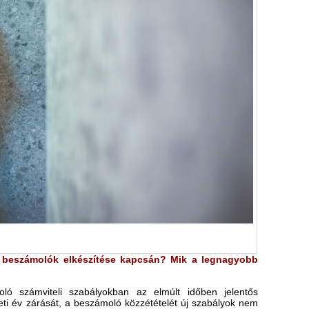
vi beszámolók elkészítése kapcsán? Mik a legnagyobb
oló számviteli szabályokban az elmúlt időben jelentős
eti év zárását, a beszámoló közzétételét új szabályok nem