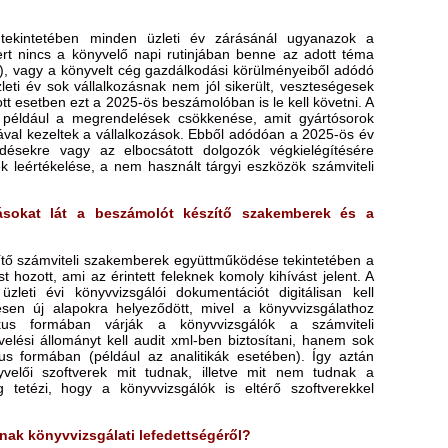
a tekintetében minden üzleti év zárásánál ugyanazok a
rt nincs a könyvelő napi rutinjában benne az adott téma
), vagy a könyvelt cég gazdálkodási körülményeiből adódó
leti év sok vállalkozásnak nem jól sikerült, veszteségesek
ott esetben ezt a 2025-ös beszámolóban is le kell követni. A
 például a megrendelések csökkenése, amit gyártósorok
sával kezeltek a vállalkozások. Ebből adódóan a 2025-ös év
ődésekre vagy az elbocsátott dolgozók végkielégítésére
k leértékelése, a nem használt tárgyi eszközök számviteli
ásokat lát a beszámolót készítő szakemberek és a
ítő számviteli szakemberek együttműködése tekintetében a
t hozott, ami az érintett feleknek komoly kihívást jelent. A
leti évi könyvvizsgálói dokumentációt digitálisan kell
ljesen új alapokra helyeződött, mivel a könyvvizsgálathoz
kus formában várják a könyvvizsgálók a számviteli
elési állományt kell audit xml-ben biztosítani, hanem sok
us formában (például az analitikák esetében). Így aztán
elői szoftverek mit tudnak, illetve mit nem tudnak a
 tetézi, hogy a könyvvizsgálók is eltérő szoftverekkel
nak könyvvizsgálati lefedettségéről?