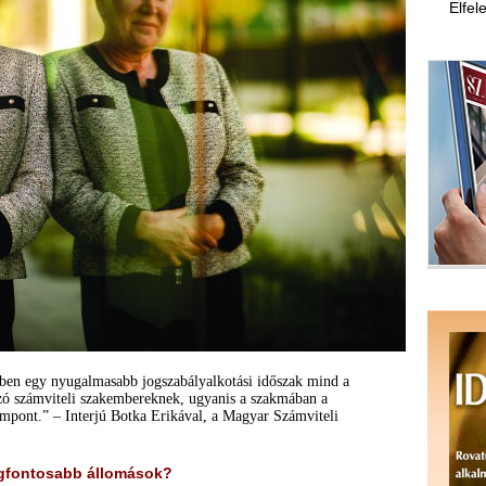
Elfel
kben egy nyugalmasabb jogszabályalkotási időszak mind a
zó számviteli szakembereknek, ugyanis a szakmában a
empont.” – Interjú Botka Erikával, a Magyar Számviteli
legfontosabb állomások?