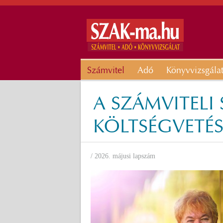
Számvitel
Adó
Könyvvizsgála
A SZÁMVITELI
KÖLTSÉGVETÉS 
/ 2026. májusi lapszám