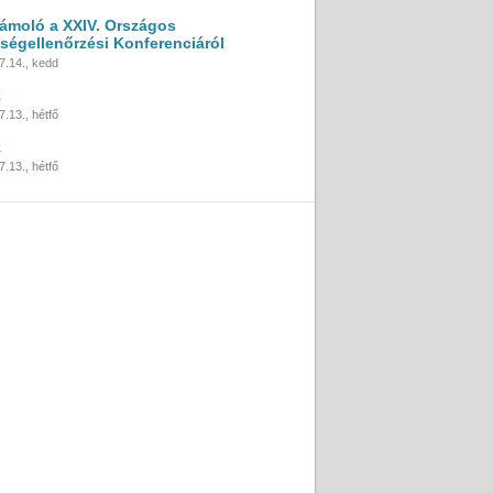
ámoló a XXIV. Országos
ségellenőrzési Konferenciáról
7.14., kedd
k
.13., hétfő
k
.13., hétfő