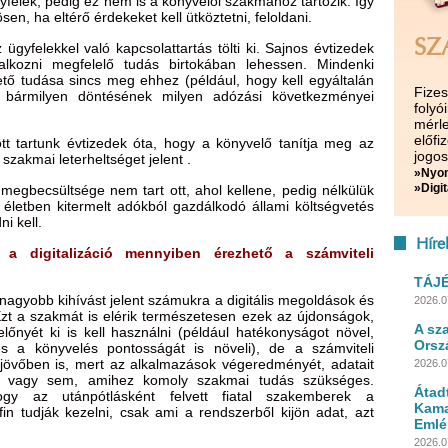
felek, pedig ez nem is a könyvelői szakmához tartozik. Így
en, ha eltérő érdekeket kell ütköztetni, feloldani.
SZ
gyfelekkel való kapcsolattartás tölti ki. Sajnos évtizedek
alkozni megfelelő tudás birtokában lehessen. Mindenki
ető tudása sincs meg ehhez (például, hogy kell egyáltalán
Fize
án bármilyen döntésének milyen adózási következményei
folyó
mérle
előf
t tartunk évtizedek óta, hogy a könyvelő tanítja meg az
jogos
i szakmai leterheltséget jelent .
»Nyom
»Digit
megbecsültsége nem tart ott, ahol kellene, pedig nélkülük
letben kitermelt adókból gazdálkodó állami költségvetés
i kell.
Híre
ve a digitalizáció mennyiben érezhető a számviteli
TÁJ
nagyobb kihívást jelent számukra a digitális megoldások és
2026.0
Ezt a szakmát is elérik természetesen ezek az újdonságok,
A sz
nyét ki is kell használni (például hatékonyságot növel,
Orsz
és a könyvelés pontosságát is növeli), de a számviteli
övőben is, mert az alkalmazások végeredményét, adatait
2026.0
jó-e vagy sem, amihez komoly szakmai tudás szükséges.
Átad
ogy az utánpótlásként felvett fiatal szakemberek a
Kama
ofin tudják kezelni, csak ami a rendszerből kijön adat, azt
Emlé
2026.0