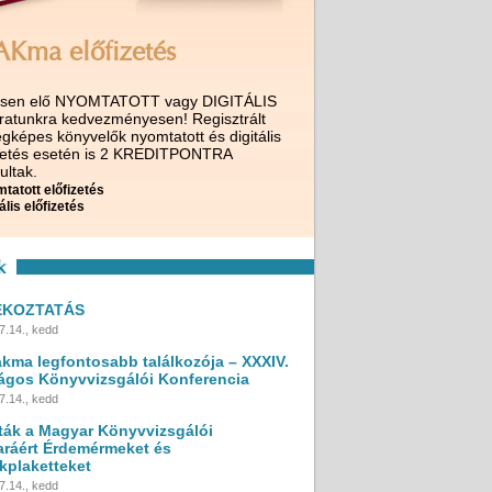
AKma előfizetés
ssen elő NYOMTATOTT vagy DIGITÁLIS
iratunkra kedvezményesen! Regisztrált
gképes könyvelők nyomtatott és digitális
izetés esetén is 2 KREDITPONTRA
ultak.
tatott előfizetés
ális előfizetés
k
ÉKOZTATÁS
7.14., kedd
akma legfontosabb találkozója – XXXIV.
ágos Könyvvizsgálói Konferencia
7.14., kedd
ták a Magyar Könyvvizsgálói
ráért Érdemérmeket és
kplaketteket
7.14., kedd