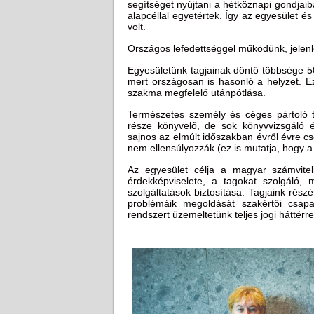
segítséget nyújtani a hétköznapi gondjaib
alapcéllal egyetértek. Így az egyesület és
volt.
Országos lefedettséggel működünk, jelen
Egyesületünk tagjainak döntő többsége 50
mert országosan is hasonló a helyzet. E
szakma megfelelő utánpótlása.
Természetes személy és céges pártoló ta
része könyvelő, de sok könyvvizsgáló 
sajnos az elmúlt időszakban évről évre c
nem ellensúlyozzák (ez is mutatja, hogy 
Az egyesület célja a magyar számvite
érdekképviselete, a tagokat szolgáló, m
szolgáltatások biztosítása. Tagjaink rés
problémáik megoldását szakértői csapa
rendszert üzemeltetünk teljes jogi háttérre