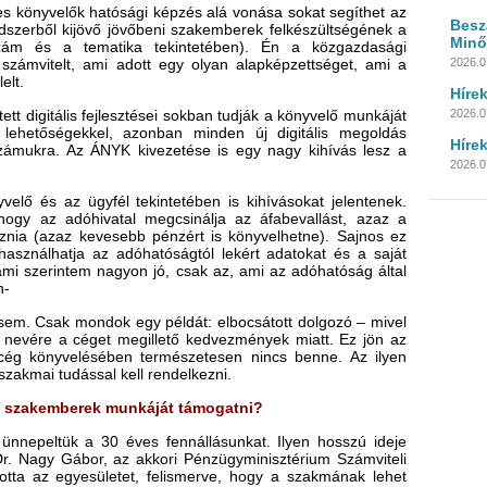
 könyvelők hatósági képzés alá vonása sokat segíthet az
Besz
ndszerből kijövő jövőbeni szakemberek felkészültségének a
Minő
zám és a tematika tekintetében). Én a közgazdasági
számvitelt, ami adott egy olyan alapképzettséget, ami a
2026.0
elt.
Híre
t digitális fejlesztései sokban tudják a könyvelő munkáját
2026.07
 lehetőségekkel, azonban minden új digitális megoldás
Híre
számukra. Az ÁNYK kivezetése is egy nagy kihívás lesz a
2026.07
velő és az ügyfél tekintetében is kihívásokat jelentenek.
hogy az adóhivatal megcsinálja az áfabevallást, azaz a
znia (azaz kevesebb pénzért is könyvelhetne). Sajnos ez
asználhatja az adóhatóságtól lekért adatokat és a saját
 ami szerintem nagyon jó, csak az, ami az adóhatóság által
n-
y sem. Csak mondok egy példát: elbocsátott dolgozó – mivel
 nevére a céget megillető kedvezmények miatt. Ez jön az
 cég könyvelésében természetesen nincs benne. Az ilyen
zakmai tudással kell rendelkezni.
li szakemberek munkáját támogatni?
 ünnepeltük a 30 éves fennállásunkat. Ilyen hosszú ideje
. Nagy Gábor, az akkori Pénzügyminisztérium Számviteli
totta az egyesületet, felismerve, hogy a szakmának lehet