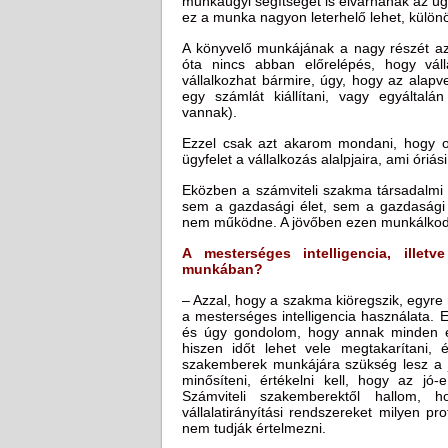
munkaügyi segítséget is elvárnának az ügy
ez a munka nagyon leterhelő lehet, különös
A könyvelő munkájának a nagy részét az ü
óta nincs abban előrelépés, hogy váll
vállalkozhat bármire, úgy, hogy az alapv
egy számlát kiállítani, vagy egyáltal
vannak).
Ezzel csak azt akarom mondani, hogy ot
ügyfelet a vállalkozás alalpjaira, ami óriás
Eközben a számviteli szakma társadalmi 
sem a gazdasági élet, sem a gazdasági é
nem működne. A jövőben ezen munkálkodn
A mesterséges intelligencia, illet
munkában?
– Azzal, hogy a szakma kiöregszik, egyre 
a mesterséges intelligencia használata. 
és úgy gondolom, hogy annak minden elő
hiszen időt lehet vele megtakarítani, 
szakemberek munkájára szükség lesz a j
minősíteni, értékelni kell, hogy az 
Számviteli szakemberektől hallom, h
vállalatirányítási rendszereket milyen pr
nem tudják értelmezni.