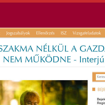
t
Jogszabályok
Ellenőrzés
ISZ
Vizsgafeladatok
 SZAKMA NÉLKÜL A GAZDA
NEM MŰKÖDNE - Interjú B
BEJ
Bejel
Regis