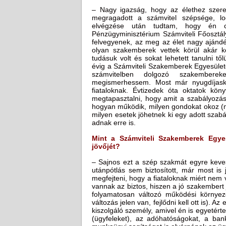
– Nagy igazság, hogy az élethez szere
megragadott a számvitel szépsége, lo
elvégzése után tudtam, hogy én cs
Pénzügyminisztérium Számviteli Főosztál
felvegyenek, az meg az élet nagy ajándé
olyan szakemberek vettek körül akár k
tudásuk volt és sokat lehetett tanulni tő
évig a Számviteli Szakemberek Egyesületé
számvitelben dolgozó szakemberek
megismerhessem. Most már nyugdíjask
fiataloknak. Évtizedek óta oktatok köny
megtapasztalni, hogy amit a szabályozás
hogyan működik, milyen gondokat okoz (me
milyen esetek jöhetnek ki egy adott szab
adnak erre is.
Mint a Számviteli Szakemberek Egye
jövőjét?
– Sajnos ezt a szép szakmát egyre keves
utánpótlás sem biztosított, már most is
megfejteni, hogy a fiataloknak miért ne
vannak az biztos, hiszen a jó szakembert jó
folyamatosan változó működési környe
változás jelen van, fejlődni kell ott is).
kiszolgáló személy, amivel én is egyetérte
(ügyfeleket), az adóhatóságokat, a bank