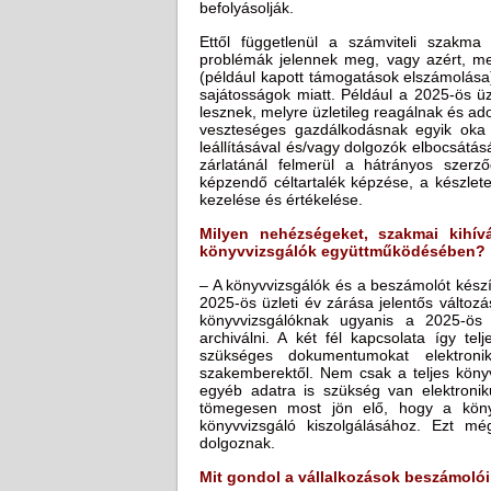
befolyásolják.
Ettől függetlenül a számviteli szakm
problémák jelennek meg, vagy azért, me
(például kapott támogatások elszámolása
sajátosságok miatt. Például a 2025-ös üz
lesznek, melyre üzletileg reagálnak és ad
veszteséges gazdálkodásnak egyik oka
leállításával és/vagy dolgozók elbocsátá
zárlatánál felmerül a hátrányos szerz
képzendő céltartalék képzése, a készlete
kezelése és értékelése.
Milyen nehézségeket, szakmai kihív
könyvvizsgálók együttműködésében?
– A könyvvizsgálók és a beszámolót kész
2025-ös üzleti év zárása jelentős változás
könyvvizsgálóknak ugyanis a 2025-ös üz
archiválni. A két fél kapcsolata így te
szükséges dokumentumokat elektroni
szakemberektől. Nem csak a teljes könyv
egyéb adatra is szükség van elektronik
tömegesen most jön elő, hogy a könyv
könyvvizsgáló kiszolgálásához. Ezt még
dolgoznak.
Mit gondol a vállalkozások beszámolói