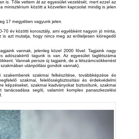
an is. Tőle vettem át az egyesület vezetését, mert ezzel az
 a minisztérium között a közvetlen kapcsolat mindig is jelen
leg 17 megyében vagyunk jelen.
-70 év közötti korosztály, ami egyébként nagyon jó minta,
z is azt mutatja, hogy nincs meg az erőteljesen kiöregedő
gjaink vannak, jelenleg közel 2000 fővel. Tagjaink nagy
és adószakértő tagunk is van. Az egyesület taglétszáma
sökkent. Vannak persze új tagjaink, de a létszámcsökkenést
a szakmában utánpótlási gondok vannak).
li szakemberek szakmai felkészítése, továbbképzése és
egfelelő szakmai, felelősségbiztosítási és érdekvédelmi
zére képzéseket, szakmai kiadványokat biztosítunk, szakmai
t tanácsadása segíti, valamint komplex panaszkezelési
l.