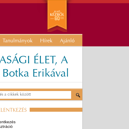
Tanulmányok
Hírek
Ajánló
SÁGI ÉLET, A
otka Erikával
ELENTKEZÉS
entkezés
ztráció