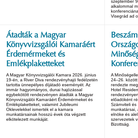
szeptember 9
alkalommal m
konferenciána
Visegrád ad o
Átadták a Magyar
Beszámo
Könyvvizsgálói Kamaráért
Ország
Érdemérmeket és
Minőség
Emlékplaketteket
Konfere
A Magyar Könyvvizsgálói Kamara 2026. június
A Minőségelle
19-én, a River Diva rendezvényhajó fedélzetén
24–26. között
tartotta ünnepélyes díjátadó eseményét. Az
rendezte meg 
immár hagyományos, dunai hajózással
Hotel Reside
egybekötött rendezvényen átadták a Magyar
rendezvényen 
Könyvvizsgálói Kamaráért Érdemérmeket és
előadóként ré
Emlékplaketteket, valamint Jubileumi
Számviteli és
Oklevelekkel ismerték el a kamara
munkatársai,
munkatársainak hosszú évek óta végzett
elnöke és alel
elkötelezett munkáját.
szervezetek v
Bizottság.