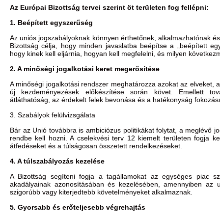
Az Európai Bizottság tervei szerint öt területen fog fellépni:
1. Beépített egyszerűség
Az uniós jogszabályoknak könnyen érthetőnek, alkalmazhatónak és 
Bizottság célja, hogy minden javaslatba beépítse a „beépített eg
hogy kinek kell eljárnia, hogyan kell megfelelni, és milyen követke
2. A minőségi jogalkotási keret megerősítése
A minőségi jogalkotási rendszer meghatározza azokat az elveket, 
új kezdeményezések előkészítése során követ. Emellett tov
átláthatóság, az érdekelt felek bevonása és a hatékonyság fokozá
3. Szabályok felülvizsgálata
Bár az Unió továbbra is ambiciózus politikákat folytat, a meglévő j
rendbe kell hozni. A cselekvési terv 12 kiemelt területen fogja k
átfedéseket és a túlságosan összetett rendelkezéseket.
4. A túlszabályozás kezelése
A Bizottság segíteni fogja a tagállamokat az egységes piac s
akadályainak azonosításában és kezelésében, amennyiben az u
szigorúbb vagy kiterjedtebb követelményeket alkalmaznak.
5. Gyorsabb és erőteljesebb végrehajtás