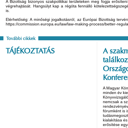
A Bizottság bizonyos szakpolitikai területeken meg fogja erősíte
végrehajtását. Hangsúlyt kap a régóta fennálló kötelezettségsz
is.
Elérhetőség: A minőségi jogalkotásról, az Európai Bizottság tervér
https://commission.europa.eu/law/law-making-process/better-regul
További cikkek
TÁJÉKOZTATÁS
A szakm
találko
Országo
Konfere
A Magyar Kön
minden év ki
Könyvvizsgáló
nemcsak a s
rendezvényév
fórumként is 
tudásmegoszt
kialakítása é
erősítése egy