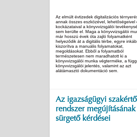
Az elmúlt évtizedek digitalizációs térnyeré
annak összes eszközével, lehetőségeivel 
kockázataival a könyvvizsgálói tevékenys
sem kerülte el. Maga a könyvvizsgálói m
már hosszú évek óta zajló folyamatként
helyeződik át a digitális térbe, egyre inká
kiszorítva a manuális folyamatokat,
megoldásokat. Ebből a folyamatból
természetesen nem maradhatott ki a
könyvvizsgálói munka végterméke, a függ
könyvvizsgálói jelentés, valamint az azt
alátámasztó dokumentáció sem.
Az igazságügyi szakértő
rendszer megújításának
sürgető kérdései