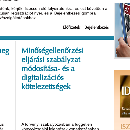
nk, kérjük, fizessen elő folyóiratunkra, és ezt követően a
ikusan regisztrációt nyer, és a ’Bejelentkezés’ gombra
oz/szolgáltatásokhoz.
Előfizetek
Bejelentkezés
meg
Minőségellenőrzési
eljárási szabályzat
módosítása- és a
digitalizációs
kötelezettségek
us
A törvényi szabályozásban a független
ISZ
ár
könyvvizsgálói jelentések vonatkozásában