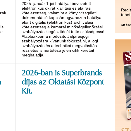
2025. január 1-jei hatállyal bevezetett
elektronikus okirat kiállítási és aláírási
Regis
szak
kötelezettség, valamint a könyvvizsgálati
tehet
dokumentáció kapcsán ugyanezen hatállyal
előírt digitális (elektronikus) archiválási
»Kérd
is
kötelezettség a kamarai minőségellenőrzési
az
szabályozás kiegészítését tette szükségessé.
Alábbiakban a módosított eljárásjogi
szabályozásra kívánunk fókuszálni, a jogi
szabályozás és a technikai megvalósítás
részletes ismertetése jelen cikk kereteit
meghaladja.
2026-ban is Superbrands
a
díjas az Oktatási Központ
Kft.