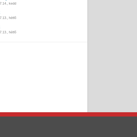
7.14., kedd
k
.13., hétfő
k
.13., hétfő