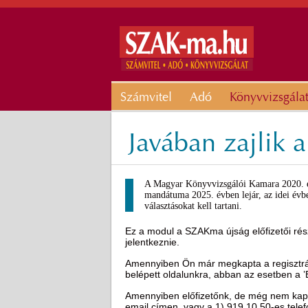
Számvitel
Adó
Könyvvizsgála
Javában zajlik 
A Magyar Könyvvizsgálói Kamara 2020. évb
mandátuma 2025. évben lejár, az idei évbe
választásokat kell tartani.
Ez a modul a SZAKma újság előfizetői rész
jelentkeznie.
Amennyiben Ön már megkapta a regisztráci
belépett oldalunkra, abban az esetben a 
Amennyiben előfizetőnk, de még nem kapot
email címen, vagy a 1) 919 10 50-es tel