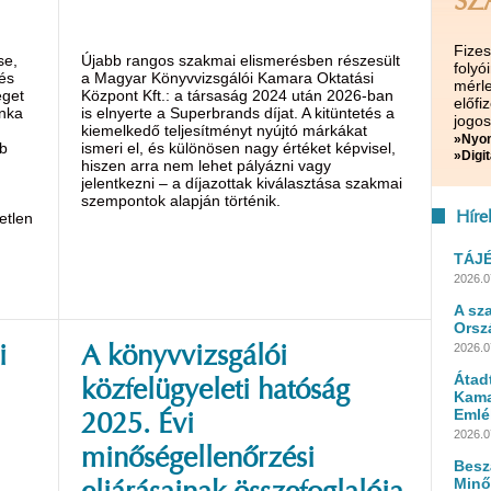
SZ
Fize
se,
Újabb rangos szakmai elismerésben részesült
folyó
és
a Magyar Könyvvizsgálói Kamara Oktatási
mérle
éget
Központ Kft.: a társaság 2024 után 2026-ban
előf
unka
is elnyerte a Superbrands díjat. A kitüntetés a
jogos
kiemelkedő teljesítményt nyújtó márkákat
»Nyom
bb
ismeri el, és különösen nagy értéket képvisel,
»Digit
hiszen arra nem lehet pályázni vagy
jelentkezni – a díjazottak kiválasztása szakmai
szempontok alapján történik.
etlen
Híre
TÁJ
2026.0
A sz
Orsz
2026.0
i
A könyvvizsgálói
Átad
közfelügyeleti hatóság
Kama
Emlé
2025. Évi
2026.0
minőségellenőrzési
Besz
Minő