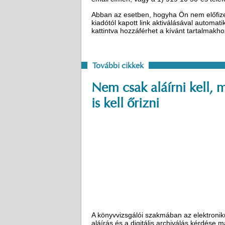
Abban az esetben, hogyha Ön nem előfizető
kiadótól kapott link aktiválásával automat
kattintva hozzáférhet a kívánt tartalmakh
További cikkek
Nem csak aláírni kell, 
is kell őrizni
A könyvvizsgálói szakmában az elektronik
aláírás és a digitális archiválás kérdése m