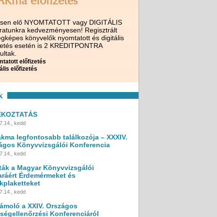
AKma előfizetés
ssen elő NYOMTATOTT vagy DIGITÁLIS
iratunkra kedvezményesen! Regisztrált
gképes könyvelők nyomtatott és digitális
izetés esetén is 2 KREDITPONTRA
ultak.
tatott előfizetés
ális előfizetés
k
ÉKOZTATÁS
7.14., kedd
akma legfontosabb találkozója – XXXIV.
ágos Könyvvizsgálói Konferencia
7.14., kedd
ták a Magyar Könyvvizsgálói
ráért Érdemérmeket és
kplaketteket
7.14., kedd
ámoló a XXIV. Országos
ségellenőrzési Konferenciáról