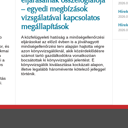
eljárásainak összefoglalója
2026.0
– egyedi megbízások
Híre
vizsgálatával kapcsolatos
2026.07
Híre
megállapítások
2026.07
b
A közfelügyeleti hatóság a minőségellenőrzési
eljárásokat az előző évben is a jóváhagyott
r, és
minőségellenőrzési terv alapján hajtotta végre
akmai
azon könyvvizsgálóknál, akik közérdeklődésre
a
számot tartó gazdálkodókra vonatkozóan
i a
bocsátottak ki könyvvizsgálói jelentést. E
és
könyvvizsgálók kiválasztása kockázati alapon,
illetve legalább háromévente kötelező jelleggel
történik.
tás
i.