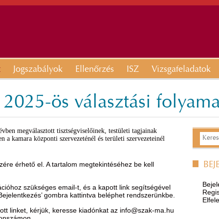
t
Jogszabályok
Ellenőrzés
ISZ
Vizsgafeladatok
a 2025-ös választási folya
en megválasztott tisztségviselőinek, testületi tagjainak
n a kamara központi szervezeténél és területi szervezeteinél
ére érhető el. A tartalom megtekintéséhez be kell
BEJ
Bejel
óhoz szükséges email-t, és a kapott link segítségével
Regis
’Bejelentkezés’ gombra kattintva beléphet rendszerünkbe.
Elfel
t linket, kérjük, keresse kiadónkat az
info@szak-ma.hu
efonszámon.