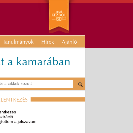
Tanulmányok
Hírek
Ajánló
mat a kamarában
ELENTKEZÉS
entkezés
ztráció
ejtettem a jelszavam