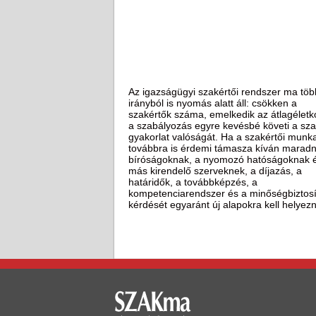
Az igazságügyi szakértői rendszer ma töb
irányból is nyomás alatt áll: csökken a
szakértők száma, emelkedik az átlagéletko
a szabályozás egyre kevésbé követi a sz
gyakorlat valóságát. Ha a szakértői munk
továbbra is érdemi támasza kíván maradn
bíróságoknak, a nyomozó hatóságoknak 
más kirendelő szerveknek, a díjazás, a
határidők, a továbbképzés, a
kompetenciarendszer és a minőségbiztosí
kérdését egyaránt új alapokra kell helyezn