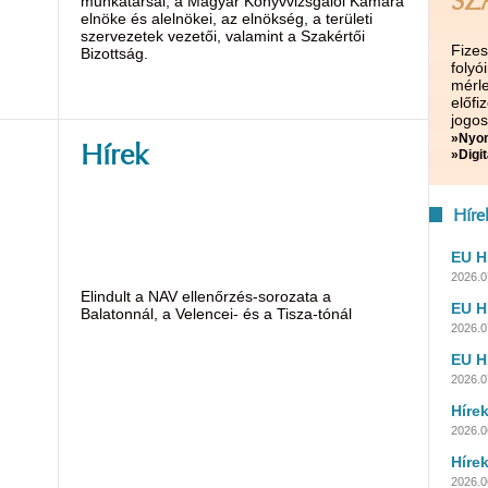
SZ
munkatársai, a Magyar Könyvvizsgálói Kamara
elnöke és alelnökei, az elnökség, a területi
szervezetek vezetői, valamint a Szakértői
Fize
Bizottság.
folyó
mérle
előf
jogos
»Nyom
Hírek
»Digit
Híre
EU H
2026.07
Elindult a NAV ellenőrzés-sorozata a
EU H
Balatonnál, a Velencei- és a Tisza-tónál
2026.07
EU H
2026.07
Híre
2026.0
Híre
2026.0