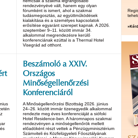
nemcsak a szakma legrangosabb
rendezvényévé vált, hanem egy olyan
fórumként is ismert, ahol a szakmai
Regis
tudásmegosztás, az együttműködések
tehet
kialakítása és a személyes kapcsolatok
erősítése egyaránt szerepet kapnak. A 2026.
»Kérd
szeptember 9–11. között immár 34.
alkalommal megrendezésre kerülő
konferenciának ezúttal is a Thermal Hotel
Visegrád ad otthont.
Beszámoló a XXIV.
rt
Országos
Minőségellenőrzési
Konferenciáról
nius
A Minőségellenőrzési Bizottság 2026. június
zetén
24–26. között immár tizenegyedik alkalommal
Az
rendezte meg éves konferenciáját a siófoki
Hotel Residence-ben. A háromnapos szakmai
yar
rendezvényen a minőségellenőrök mellett
 és
előadóként részt vettek a Pénzügyminisztérium
Számviteli és Közfelügyeleti Főosztályának