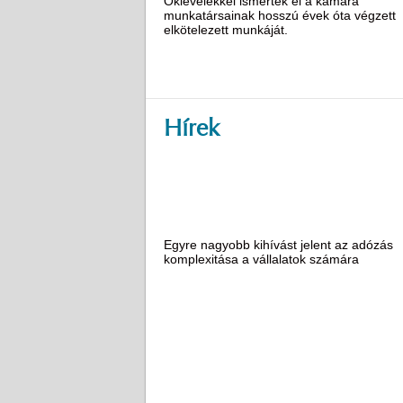
Oklevelekkel ismerték el a kamara
munkatársainak hosszú évek óta végzett
elkötelezett munkáját.
Hírek
Egyre nagyobb kihívást jelent az adózás
komplexitása a vállalatok számára