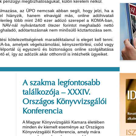
k pénzügyi megbízhatóságukat, külön kérelem nélkül.
almazása, az ÜPO nemcsak abban segít, hogy jelzi, ha a
el hiányzik, hanem elnavigál más, online adóhivatali
Jelenleg több mint 240 ezer adózó szerepel a KOMA-ban,
NAV-nál nyilvántartott ötezer forintot meghaladó nettó
meghaladó, adótartozásnak nem minősülő köztartozása sem.
ési kötelezettségének maradéktalanul is eleget kell tenni.
-ba, amelyek végelszámolási, kényszertörlési, csőd vagy
yfélportál új egyszerű és biztonságos online szolgáltatása
 el, így az adózók akár otthonról is intézhetik ügyeiket.
A szakma legfontosabb
találkozója – XXXIV.
Országos Könyvvizsgálói
Konferencia
A Magyar Könyvvizsgálói Kamara életében
minden év kiemelt eseménye az Országos
Könyvvizsgálói Konferencia, amely mára
ISZ