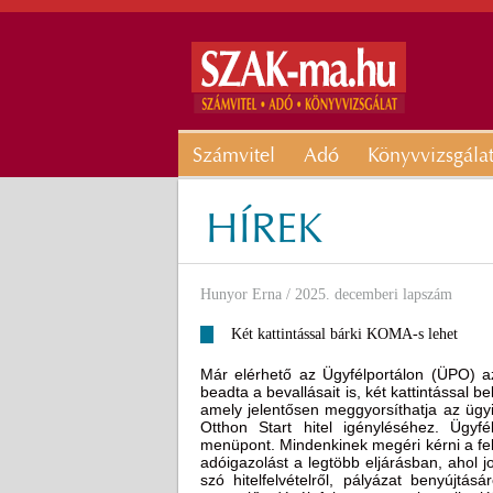
Számvitel
Adó
Könyvvizsgála
HÍREK
Hunyor Erna
/ 2025. decemberi lapszám
Két kattintással bárki KOMA-s lehet
Már elérhető az Ügyfélportálon (ÜPO) az
beadta a bevallásait is, két kattintással
amely jelentősen meggyorsíthatja az ügyi
Otthon Start hitel igényléséhez. Ügyfé
menüpont. Mindenkinek megéri kérni a felv
adóigazolást a legtöbb eljárásban, ahol j
szó hitelfelvételről, pályázat benyújtá