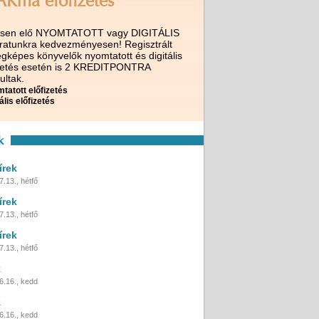
AKma előfizetés
ssen elő NYOMTATOTT vagy DIGITÁLIS
iratunkra kedvezményesen! Regisztrált
gképes könyvelők nyomtatott és digitális
izetés esetén is 2 KREDITPONTRA
ultak.
tatott előfizetés
ális előfizetés
k
írek
.13., hétfő
írek
.13., hétfő
írek
.13., hétfő
k
6.16., kedd
k
6.16., kedd