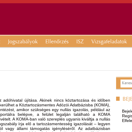
t
Jogszabályok
Ellenőrzés
ISZ
Vizsgafeladatok
BEJ
 adóhivatal újítása. Akinek nincs köztartozása és időben
 bekerülhet a Köztartozásmentes Adózói Adatbázisba (KOMA),
ntézést, amikor szükséges egy nullás igazolás, például az
Bejel
lportálra belépve, a felület legalján található a KOMA
Regis
ételt. A KOMA-ban való szereplés ugyanis kiváltja a nullás
Elfel
ogszabály írja elő a tartozásmentesség igazolását – legyen
sáról vagy állami támogatás igényléséről. Az adatbázisban