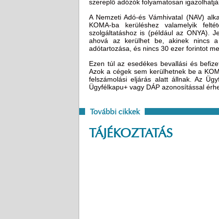
szereplő adózók folyamatosan igazolhatjá
A Nemzeti Adó-és Vámhivatal (NAV) alk
KOMA-ba kerüléshez valamelyik feltét
szolgáltatáshoz is (például az ONYA). 
ahová az kerülhet be, akinek nincs a 
adótartozása, és nincs 30 ezer forintot 
Ezen túl az esedékes bevallási és befizet
Azok a cégek sem kerülhetnek be a KOMA
felszámolási eljárás alatt állnak. Az Üg
Ügyfélkapu+ vagy DÁP azonosítással érhető
További cikkek
TÁJÉKOZTATÁS