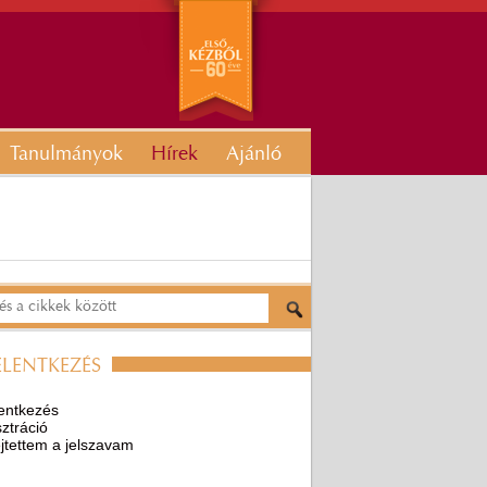
Tanulmányok
Hírek
Ajánló
ELENTKEZÉS
entkezés
ztráció
ejtettem a jelszavam