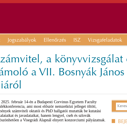
t
Jogszabályok
Ellenőrzés
ISZ
Vizsgafeladatok
számvitel, a könyvvizsgálat
zámoló a VII. Bosnyák Jáno
iáról
 2025. február 14-én a Budapesti Corvinus Egyetem Faculty
ékkonferencia, ami most először nemzetközi jelleget öltött,
mények számviteli oktatói és PhD hallgatói mutatták be kutatási
lataikat és javaslataikat, hanem lengyel, cseh és szlovák
köszönhetően a Visegrádi Alapnál elnyert konzorciumi pályázatnak.
BEJ