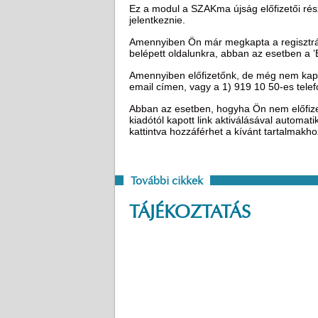
Ez a modul a SZAKma újság előfizetői rész
jelentkeznie.
Amennyiben Ön már megkapta a regisztráci
belépett oldalunkra, abban az esetben a 
Amennyiben előfizetőnk, de még nem kapot
email címen, vagy a 1) 919 10 50-es tel
Abban az esetben, hogyha Ön nem előfizető
kiadótól kapott link aktiválásával automat
kattintva hozzáférhet a kívánt tartalmakh
További cikkek
TÁJÉKOZTATÁS