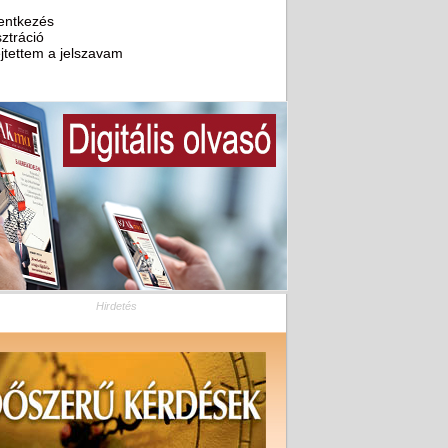
entkezés
ztráció
ejtettem a jelszavam
Hirdetés