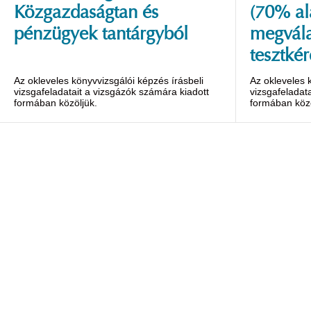
Közgazdaságtan és
(70% al
pénzügyek tantárgyból
megvála
tesztkér
Az okleveles könyvvizsgálói képzés írásbeli
Az okleveles 
vizsgafeladatait a vizsgázók számára kiadott
vizsgafeladat
formában közöljük.
formában közö