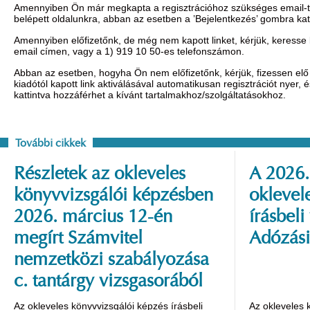
Amennyiben Ön már megkapta a regisztrációhoz szükséges email-t, 
belépett oldalunkra, abban az esetben a ’Bejelentkezés’ gombra ka
Amennyiben előfizetőnk, de még nem kapott linket, kérjük, keresse
email címen, vagy a 1) 919 10 50-es telefonszámon.
Abban az esetben, hogyha Ön nem előfizetőnk, kérjük, fizessen elő 
kiadótól kapott link aktiválásával automatikusan regisztrációt nyer,
kattintva hozzáférhet a kívánt tartalmakhoz/szolgáltatásokhoz.
További cikkek
Részletek az okleveles
A 2026.
könyvvizsgálói képzésben
oklevel
2026. március 12-én
írásbeli
megírt Számvitel
Adózási
nemzetközi szabályozása
c. tantárgy vizsgasorából
Az okleveles könyvvizsgálói képzés írásbeli
Az okleveles 