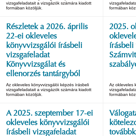
vizsgafeladatait a vizsgázók számára kiadott
vizsgafeladat
formában közöljük.
formában közö
Részletek a 2026. április
2025. o
22-ei okleveles
oklevel
könyvvizsgálói írásbeli
írásbeli
vizsgafeladat
Számvit
Könyvvizsgálat és
szabály
ellenorzés tantárgyból
Az okleveles könyvvizsgálói képzés írásbeli
Az okleveles 
vizsgafeladatait a vizsgázók számára kiadott
vizsgafeladat
formában közöljük.
formában közö
A 2025. szeptember 17-ei
Válogat
okleveles könyvvizsgálói
kötelez
írásbeli vizsgafeladat
továbbk