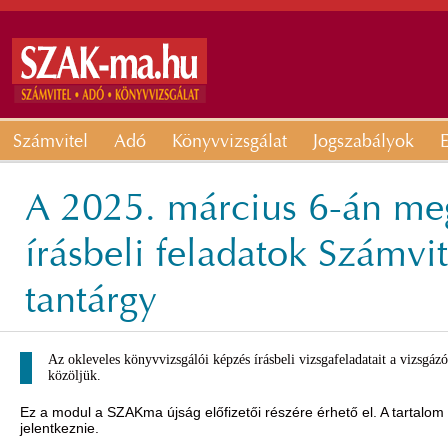
Számvitel
Adó
Könyvvizsgálat
Jogszabályok
E
A 2025. március 6-án meg
írásbeli feladatok Számvi
tantárgy
Az okleveles könyvvizsgálói képzés írásbeli vizsgafeladatait a vizsgá
közöljük.
Ez a modul a SZAKma újság előfizetői részére érhető el. A tartalom
jelentkeznie.