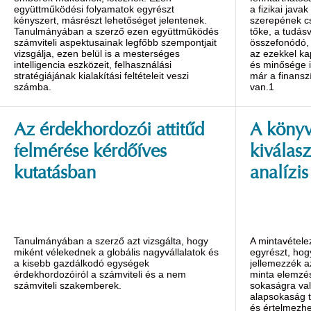
együttműködési folyamatok egyrészt
a fizikai javak
kényszert, másrészt lehetőséget jelentenek.
szerepének cs
Tanulmányában a szerző ezen együttműködés
tőke, a tudás
számviteli aspektusainak legfőbb szempontjait
összefonódó, 
vizsgálja, ezen belül is a mesterséges
az ezekkel ka
intelligencia eszközeit, felhasználási
és minősége i
stratégiájának kialakítási feltételeit veszi
már a finansz
számba.
van.1
Az érdekhordozói attitűd
A könyv
felmérése kérdőíves
kiválas
kutatásban
analízi
Tanulmányában a szerző azt vizsgálta, hogy
A mintavétele
miként vélekednek a globális nagyvállalatok és
egyrészt, hog
a kisebb gazdálkodó egységek
jellemezzék a
érdekhordozóiról a számviteli és a nem
minta elemzés
számviteli szakemberek.
sokaságra val
alapsokaság t
és értelmezhe