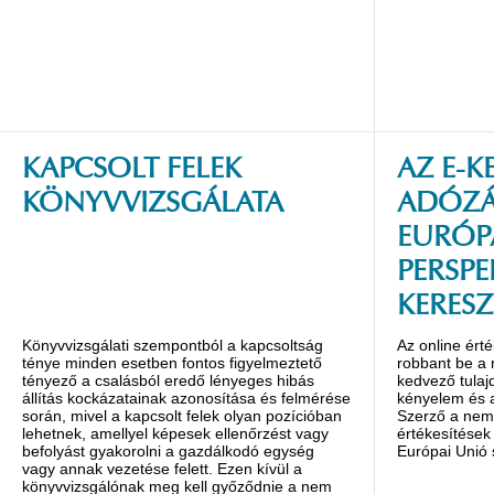
KAPCSOLT FELEK
AZ E-K
KÖNYVVIZSGÁLATA
ADÓZÁS
EURÓP
PERSPE
KERES
Könyvvizsgálati szempontból a kapcsoltság
Az online érté
ténye minden esetben fontos figyelmeztető
robbant be a
tényező a csalásból eredő lényeges hibás
kedvező tulaj
állítás kockázatainak azonosítása és felmérése
kényelem és 
során, mivel a kapcsolt felek olyan pozícióban
Szerző a nemz
lehetnek, amellyel képesek ellenőrzést vagy
értékesítések
befolyást gyakorolni a gazdálkodó egység
Európai Unió 
vagy annak vezetése felett. Ezen kívül a
könyvvizsgálónak meg kell győződnie a nem