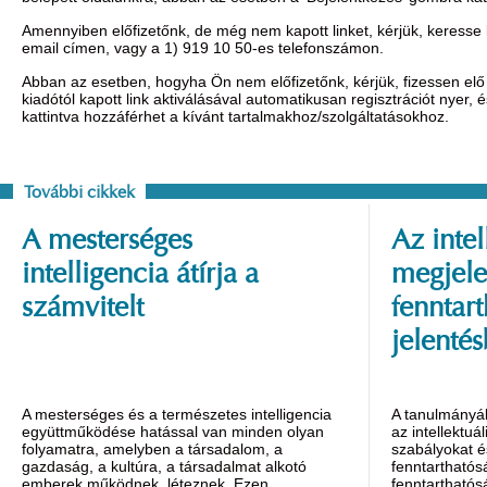
Amennyiben előfizetőnk, de még nem kapott linket, kérjük, keresse
email címen, vagy a 1) 919 10 50-es telefonszámon.
Abban az esetben, hogyha Ön nem előfizetőnk, kérjük, fizessen elő 
kiadótól kapott link aktiválásával automatikusan regisztrációt nyer,
kattintva hozzáférhet a kívánt tartalmakhoz/szolgáltatásokhoz.
További cikkek
A mesterséges
Az intel
intelligencia átírja a
megjele
számvitelt
fenntart
jelenté
A mesterséges és a természetes intelligencia
A tanulmányáb
együttműködése hatással van minden olyan
az intellektuá
folyamatra, amelyben a társadalom, a
szabályokat é
gazdaság, a kultúra, a társadalmat alkotó
fenntarthatósá
emberek működnek, léteznek. Ezen
fenntarthatós