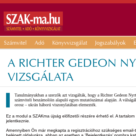
Számvitel
Adó
Könyvvizsgálat
Jogszabályok
E
A RICHTER GEDEON NY
VIZSGÁLATA
Tanulmányukban a szerzők azt vizsgálták, hogy a Richter Gedeon Nyrt 
számviteli beszámolóin alapuló egyes mutatószámai alapján. A válságá
orosz – ukrán háború viszonylatában elemezték.
Ez a modul a SZAKma újság előfizetői részére érhető el. A tartalom
jelentkeznie.
Amennyiben Ön már megkapta a regisztrációhoz szükséges email-t, 
belépett oldalunkra, abban az esetben a ’Bejelentkezés’ gombra ka