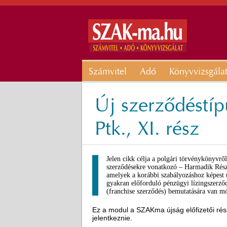
Számvitel
Adó
Könyvvizsgála
Új szerződéstí
Ptk., XI. rész
Jelen cikk célja a polgári törvénykönyvrő
szerződésekre vonatkozó – Harmadik Részé
amelyek a korábbi szabályozáshoz képest új
gyakran előforduló pénzügyi lízingszerződé
(franchise szerződés) bemutatására van m
Ez a modul a SZAKma újság előfizetői rész
jelentkeznie.