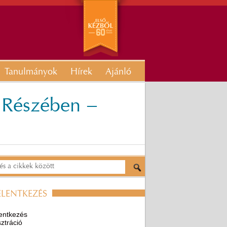
Tanulmányok
Hírek
Ajánló
 Részében −
ELENTKEZÉS
entkezés
ztráció