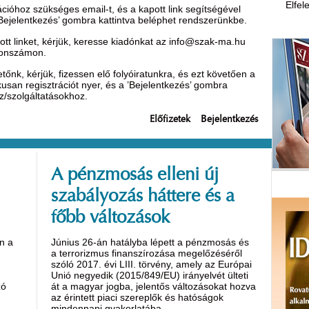
Elfel
óhoz szükséges email-t, és a kapott link segítségével
’Bejelentkezés’ gombra kattintva beléphet rendszerünkbe.
t linket, kérjük, keresse kiadónkat az
info@szak-ma.hu
efonszámon.
nk, kérjük, fizessen elő folyóiratunkra, és ezt követően a
ikusan regisztrációt nyer, és a ’Bejelentkezés’ gombra
oz/szolgáltatásokhoz.
Előfizetek
Bejelentkezés
A pénzmosás elleni új
szabályozás háttere és a
főbb változások
n a
Június 26-án hatályba lépett a pénzmosás és
a terrorizmus finanszírozása megelőzéséről
szóló 2017. évi LIII. törvény, amely az Európai
Unió negyedik (2015/849/EU) irányelvét ülteti
zó
át a magyar jogba, jelentős változásokat hozva
az érintett piaci szereplők és hatóságok
mindennapi gyakorlatába.