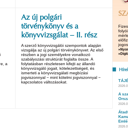
SZ
Az új polgári
törvénykönyv és a
Fize
folyó
könyvvizsgálat − II. rész
mérle
előf
jogos
A szerző könyvvizsgálói szempontok alapján
»Nyom
vizsgálja az új polgári törvénykönyvet. Az első
»Digit
i
részben a jogi személyekre vonatkozó
szabályozási struktúrát foglalta össze. A
e, a
folytatásban részletesen kifejti az állandó
könyvvizsgáló jogait, kötelezettségeit, és
Híre
ismerteti a könyvvizsgálati megbízási
jogviszonnyal − mint kötelmi jogviszonnyal −
TÁJ
kapcsolatos változásokat.
2026.0
A sz
Orsz
2026.0
Átad
Kama
Emlé
2026.0