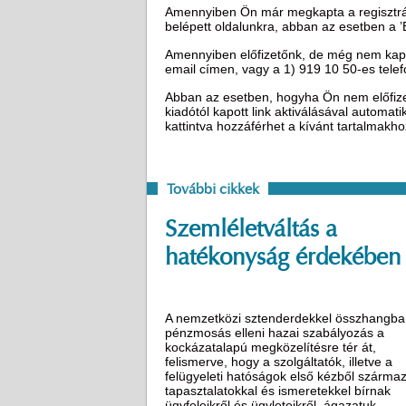
Amennyiben Ön már megkapta a regisztráci
belépett oldalunkra, abban az esetben a 
Amennyiben előfizetőnk, de még nem kapot
email címen, vagy a 1) 919 10 50-es tel
Abban az esetben, hogyha Ön nem előfizető
kiadótól kapott link aktiválásával automat
kattintva hozzáférhet a kívánt tartalmakh
További cikkek
Szemléletváltás a
hatékonyság érdekében
A nemzetközi sztenderdekkel összhangba
pénzmosás elleni hazai szabályozás a
kockázatalapú megközelítésre tér át,
felismerve, hogy a szolgáltatók, illetve a
felügyeleti hatóságok első kézből szárma
tapasztalatokkal és ismeretekkel bírnak
ügyfeleikről és ügyleteikről, ágazatuk