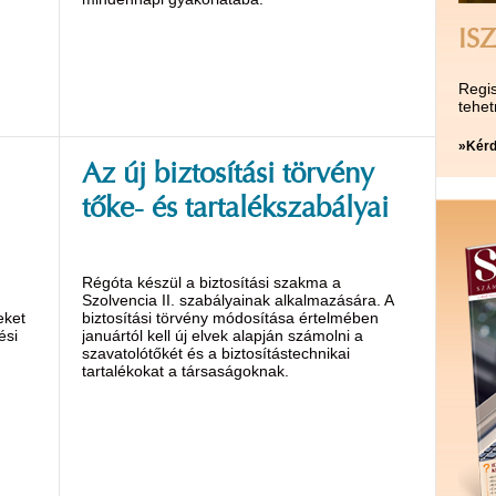
ISZ
Regis
tehet
»Kérd
Az új biztosítási törvény
tőke- és tartalékszabályai
Régóta készül a biztosítási szakma a
Szolvencia II. szabályainak alkalmazására. A
eket
biztosítási törvény módosítása értelmében
ési
januártól kell új elvek alapján számolni a
szavatolótőkét és a biztosítástech­nikai
tartalékokat a társaságoknak.