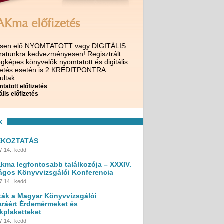
AKma előfizetés
ssen elő NYOMTATOTT vagy DIGITÁLIS
iratunkra kedvezményesen! Regisztrált
gképes könyvelők nyomtatott és digitális
izetés esetén is 2 KREDITPONTRA
ultak.
tatott előfizetés
ális előfizetés
k
ÉKOZTATÁS
7.14., kedd
akma legfontosabb találkozója – XXXIV.
ágos Könyvvizsgálói Konferencia
7.14., kedd
ták a Magyar Könyvvizsgálói
ráért Érdemérmeket és
kplaketteket
7.14., kedd