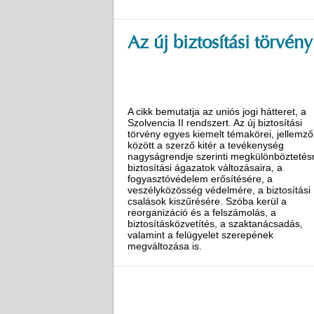
Az új biztosítási törvény
A cikk bemutatja az uniós jogi hátteret, a
Szolvencia II rendszert. Az új biztosítási
törvény egyes kiemelt témakörei, jellemző
között a szerző kitér a tevékenység
nagyságrendje szerinti megkülönböztetésr
biztosítási ágazatok változásaira, a
fogyasztóvédelem erősítésére, a
veszélyközösség védelmére, a biztosítási
csalások kiszűrésére. Szóba kerül a
reorganizáció és a felszámolás, a
biztosításközvetítés, a szaktanácsadás,
valamint a felügyelet szerepének
megváltozása is.