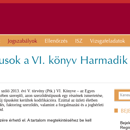
t
Jogszabályok
Ellenőrzés
ISZ
Vizsgafeladatok
pusok a VI. könyv Harmadik
l szóló 2013. évi V. törvény (Ptk.) VI. Könyve – az Egyes
ben szereplő, azon szerződéstípusok egy részének ismertetése,
 típusként kerültek kodifikációra. Ezúttal az üzleti életben
s, faktoring szerződés, valamint a forgalmazási és a jogbérleti
ód.
BEJ
ére érhető el. A tartalom megtekintéséhez be kell
Bejel
Regis