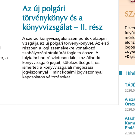
Az új polgári
SZ
törvénykönyv és a
könyvvizsgálat − II. rész
Fize
folyó
mérle
A szerző könyvvizsgálói szempontok alapján
előf
vizsgálja az új polgári törvénykönyvet. Az első
jogos
i
részben a jogi személyekre vonatkozó
»Nyom
szabályozási struktúrát foglalta össze. A
»Digit
e, a
folytatásban részletesen kifejti az állandó
könyvvizsgáló jogait, kötelezettségeit, és
ismerteti a könyvvizsgálati megbízási
jogviszonnyal − mint kötelmi jogviszonnyal −
Híre
kapcsolatos változásokat.
TÁJ
2026.0
A sz
Orsz
2026.0
Átad
Kama
Emlé
2026.0