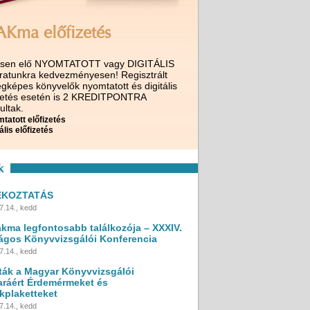
AKma előfizetés
ssen elő NYOMTATOTT vagy DIGITÁLIS
iratunkra kedvezményesen! Regisztrált
gképes könyvelők nyomtatott és digitális
izetés esetén is 2 KREDITPONTRA
ultak.
tatott előfizetés
ális előfizetés
k
ÉKOZTATÁS
7.14., kedd
akma legfontosabb találkozója – XXXIV.
ágos Könyvvizsgálói Konferencia
7.14., kedd
ták a Magyar Könyvvizsgálói
ráért Érdemérmeket és
kplaketteket
7.14., kedd