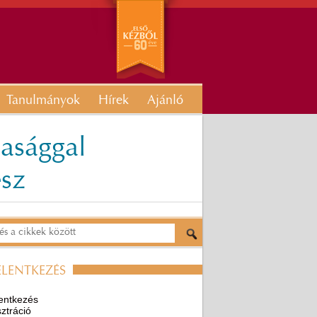
Tanulmányok
Hírek
Ajánló
sasággal
ész
ELENTKEZÉS
entkezés
ztráció