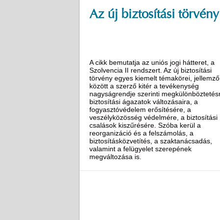
Az új biztosítási törvény
A cikk bemutatja az uniós jogi hátteret, a
Szolvencia II rendszert. Az új biztosítási
törvény egyes kiemelt témakörei, jellemző
között a szerző kitér a tevékenység
nagyságrendje szerinti megkülönböztetésr
biztosítási ágazatok változásaira, a
fogyasztóvédelem erősítésére, a
veszélyközösség védelmére, a biztosítási
csalások kiszűrésére. Szóba kerül a
reorganizáció és a felszámolás, a
biztosításközvetítés, a szaktanácsadás,
valamint a felügyelet szerepének
megváltozása is.