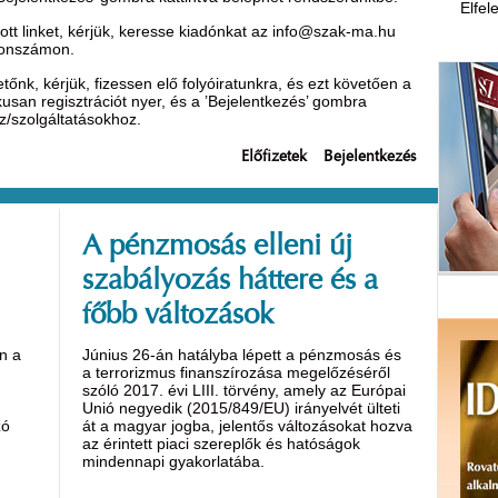
Elfel
t linket, kérjük, keresse kiadónkat az
info@szak-ma.hu
efonszámon.
nk, kérjük, fizessen elő folyóiratunkra, és ezt követően a
ikusan regisztrációt nyer, és a ’Bejelentkezés’ gombra
oz/szolgáltatásokhoz.
Előfizetek
Bejelentkezés
A pénzmosás elleni új
szabályozás háttere és a
főbb változások
n a
Június 26-án hatályba lépett a pénzmosás és
a terrorizmus finanszírozása megelőzéséről
szóló 2017. évi LIII. törvény, amely az Európai
Unió negyedik (2015/849/EU) irányelvét ülteti
zó
át a magyar jogba, jelentős változásokat hozva
az érintett piaci szereplők és hatóságok
mindennapi gyakorlatába.