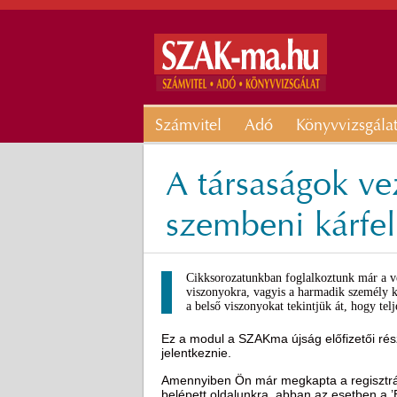
Számvitel
Adó
Könyvvizsgála
A társaságok vez
szembeni kárfele
Cikksorozatunkban foglalkoztunk már a vez
viszonyokra, vagyis a harmadik személy ká
a belső viszonyokat tekintjük át, hogy tel
Ez a modul a SZAKma újság előfizetői rész
jelentkeznie.
Amennyiben Ön már megkapta a regisztráci
belépett oldalunkra, abban az esetben a 