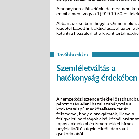
Amennyiben előfizetőnk, de még nem kapot
email címen, vagy a 1) 919 10 50-es tel
Abban az esetben, hogyha Ön nem előfizető
kiadótól kapott link aktiválásával automat
kattintva hozzáférhet a kívánt tartalmakh
További cikkek
Szemléletváltás a
hatékonyság érdekében
A nemzetközi sztenderdekkel összhangba
pénzmosás elleni hazai szabályozás a
kockázatalapú megközelítésre tér át,
felismerve, hogy a szolgáltatók, illetve a
felügyeleti hatóságok első kézből szárma
tapasztalatokkal és ismeretekkel bírnak
ügyfeleikről és ügyleteikről, ágazatuk
gyakorlatairól.