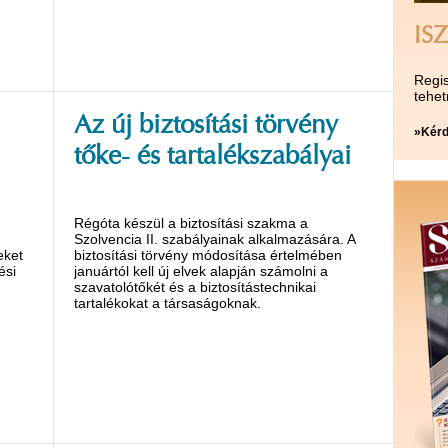
ISZ
Regis
tehet
Az új biztosítási törvény
»Kérd
tőke- és tartalékszabályai
Régóta készül a biztosítási szakma a
Szolvencia II. szabályainak alkalmazására. A
eket
biztosítási törvény módosítása értelmében
ési
januártól kell új elvek alapján számolni a
szavatolótőkét és a biztosítástech­nikai
tartalékokat a társaságoknak.