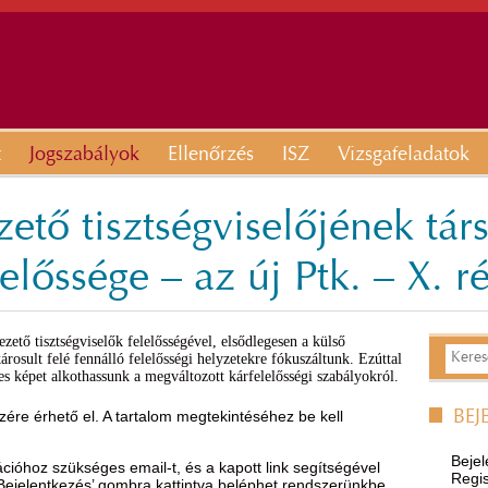
t
Jogszabályok
Ellenőrzés
ISZ
Vizsgafeladatok
ető tisztségviselőjének tár
lőssége – az új Ptk. – X. r
ető tisztségviselők felelősségével, elsődlegesen a külső
rosult felé fennálló felelősségi helyzetekre fókuszáltunk. Ezúttal
jes képet alkothassunk a megváltozott kárfelelősségi szabályokról.
ére érhető el. A tartalom megtekintéséhez be kell
BEJ
Bejel
óhoz szükséges email-t, és a kapott link segítségével
Regis
’Bejelentkezés’ gombra kattintva beléphet rendszerünkbe.